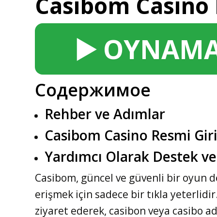
Casibom Casino 
▶️ OYNAM
Содержимое
Rehber ve Adımlar
Casibom Casino Resmi Giri
Yardımcı Olarak Destek ve
Casibom, güncel ve güvenli bir oyun d
erişmek için sadece bir tıkla yeterlidir
ziyaret ederek, casibon veya casibo adl