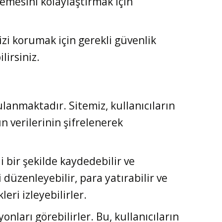
lemesini kolaylaştırmak için
izi korumak için gerekli güvenlik
lirsiniz.
lanmaktadır. Sitemiz, kullanıcıların
rın verilerinin şifrelenerek
i bir şekilde kaydedebilir ve
 düzenleyebilir, para yatırabilir ve
leri izleyebilirler.
nları görebilirler. Bu, kullanıcıların