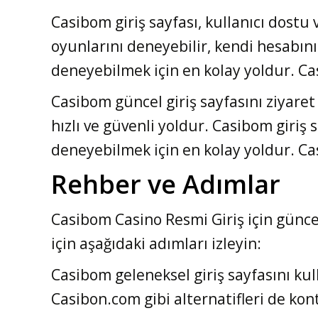
Casibom giriş sayfası, kullanıcı dostu 
oyunlarını deneyebilir, kendi hesabınız
deneyebilmek için en kolay yoldur. Cas
Casibom güncel giriş sayfasını ziyaret
hızlı ve güvenli yoldur. Casibom giriş 
deneyebilmek için en kolay yoldur. Cas
Rehber ve Adımlar
Casibom Casino Resmi Giriş için günc
için aşağıdaki adımları izleyin:
Casibom geleneksel giriş sayfasını ku
Casibon.com gibi alternatifleri de kont