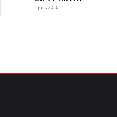
4 juni, 2026