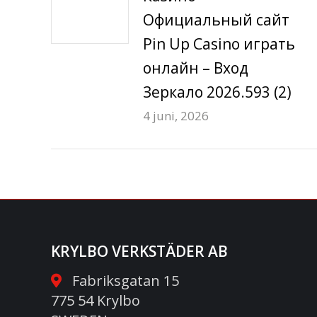
Официальный сайт
Pin Up Casino играть
онлайн – Вход
Зеркало 2026.593 (2)
4 juni, 2026
KRYLBO VERKSTÄDER AB
Fabriksgatan 15
775 54 Krylbo