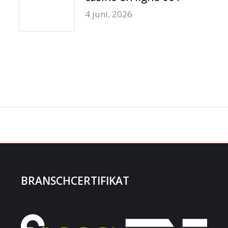
4 juni, 2026
BRANSCHCERTIFIKAT