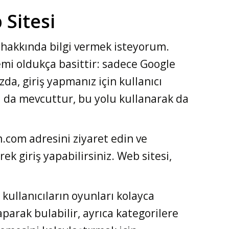
Sitesi
i hakkında bilgi vermek isteyorum.
emi oldukça basittir: sadece Google
a, giriş yapmanız için kullanıcı
olu da mevcuttur, bu yolu kullanarak da
.com adresini ziyaret edin ve
rek giriş yapabilirsiniz. Web sitesi,
kullanıcıların oyunları kolayca
parak bulabilir, ayrıca kategorilere