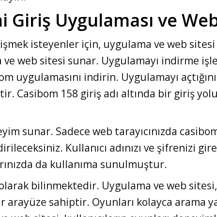
 Giriş Uygulaması ve Web 
rişmek isteyenler için, uygulama ve web sites
 ve web sitesi sunar. Uygulamayı indirme işl
om uygulamasını indirin. Uygulamayı açtığınızd
tir. Casibom 158 giriş adı altında bir giriş y
eyim sunar. Sadece web tarayıcınızda casibom
ileceksiniz. Kullanıcı adınızı ve şifrenizi gire
arınızda da kullanıma sunulmuştur.
olarak bilinmektedir. Uygulama ve web sitesi, 
ir arayüze sahiptir. Oyunları kolayca arama ya