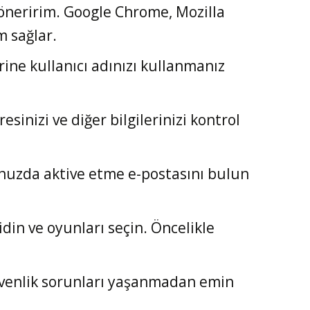
i öneririm. Google Chrome, Mozilla
m sağlar.
erine kullanıcı adınızı kullanmanız
sinizi ve diğer bilgilerinizi kontrol
tunuzda aktive etme e-postasını bulun
din ve oyunları seçin. Öncelikle
Güvenlik sorunları yaşanmadan emin