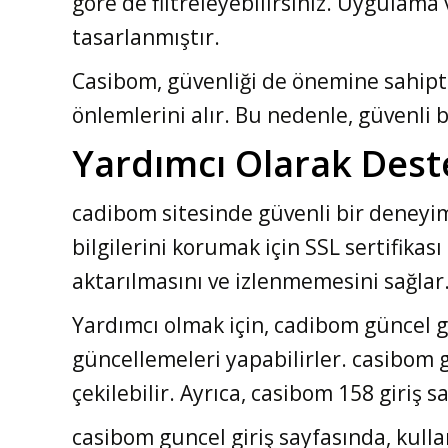
göre de filtreleyebilirsiniz. Uygulama
tasarlanmıştır.
Casibom, güvenliği de önemine sahiptir
önlemlerini alır. Bu nedenle, güvenli 
Yardımcı Olarak Dest
cadibom sitesinde güvenli bir deneyim 
bilgilerini korumak için SSL sertifikası 
aktarılmasını ve izlenmemesini sağlar
Yardımcı olmak için, cadibom güncel gir
güncellemeleri yapabilirler. casibom gi
çekilebilir. Ayrıca, casibom 158 giriş say
casibom guncel giriş sayfasında, kullan