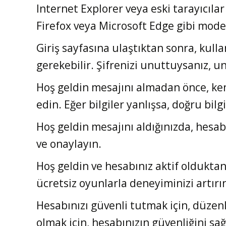
Internet Explorer veya eski tarayıcıla
Firefox veya Microsoft Edge gibi moder
Giriş sayfasına ulaştıktan sonra, kullan
gerekebilir. Şifrenizi unuttuysanız, u
Hoş geldin mesajını almadan önce, kendi
edin. Eğer bilgiler yanlışsa, doğru bilg
Hoş geldin mesajını aldığınızda, hesa
ve onaylayın.
Hoş geldin ve hesabınız aktif olduktan
ücretsiz oyunlarla deneyiminizi artırı
Hesabınızı güvenli tutmak için, düzen
olmak için, hesabınızın güvenliğini sağ