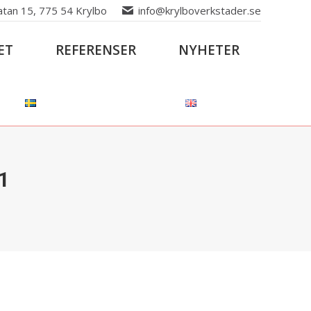
atan 15, 775 54 Krylbo
info@krylboverkstader.se
ET
REFERENSER
NYHETER
1