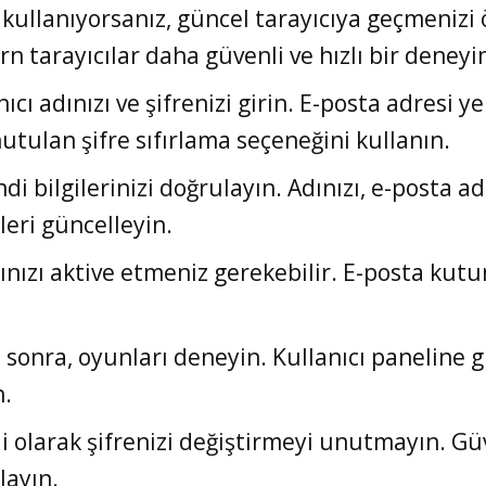
r kullanıyorsanız, güncel tarayıcıya geçmeniz
n tarayıcılar daha güvenli ve hızlı bir deneyi
ıcı adınızı ve şifrenizi girin. E-posta adresi y
nutulan şifre sıfırlama seçeneğini kullanın.
 bilgilerinizi doğrulayın. Adınızı, e-posta adre
ileri güncelleyin.
bınızı aktive etmeniz gerekebilir. E-posta ku
 sonra, oyunları deneyin. Kullanıcı paneline gi
n.
li olarak şifrenizi değiştirmeyi unutmayın. 
layın.