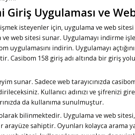
 Giriş Uygulaması ve Web 
rişmek isteyenler için, uygulama ve web sites
 ve web sitesi sunar. Uygulamayı indirme işl
om uygulamasını indirin. Uygulamayı açtığınızd
tir. Casibom 158 giriş adı altında bir giriş y
eyim sunar. Sadece web tarayıcınızda casibom
ileceksiniz. Kullanıcı adınızı ve şifrenizi gire
arınızda da kullanıma sunulmuştur.
olarak bilinmektedir. Uygulama ve web sitesi, 
ir arayüze sahiptir. Oyunları kolayca arama ya