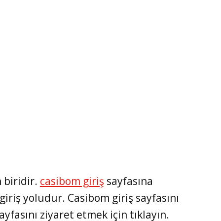
 biridir.
casibom giriş
sayfasına
 giriş yoludur. Casibom giriş sayfasını
ayfasını ziyaret etmek için tıklayın.