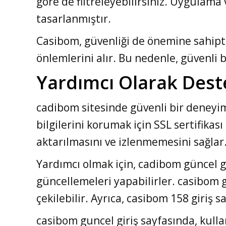
göre de filtreleyebilirsiniz. Uygulama
tasarlanmıştır.
Casibom, güvenliği de önemine sahiptir
önlemlerini alır. Bu nedenle, güvenli 
Yardımcı Olarak Dest
cadibom sitesinde güvenli bir deneyim 
bilgilerini korumak için SSL sertifikası 
aktarılmasını ve izlenmemesini sağlar
Yardımcı olmak için, cadibom güncel gir
güncellemeleri yapabilirler. casibom gi
çekilebilir. Ayrıca, casibom 158 giriş say
casibom guncel giriş sayfasında, kullan