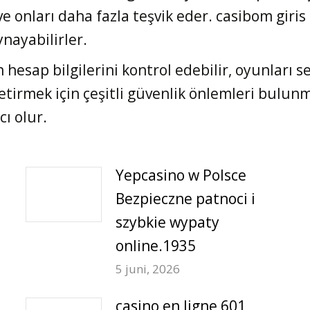
e onları daha fazla teşvik eder. casibom giris 
ynayabilirler.
 hesap bilgilerini kontrol edebilir, oyunları s
etirmek için çeşitli güvenlik önlemleri bulunm
ı olur.
Yepcasino w Polsce
Bezpieczne patnoci i
szybkie wypaty
online.1935
5 juni, 2026
casino en ligne 601