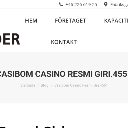
+46 226 619 25
Fabriksg
HEM
FÖRETAGET
KAPACIT
KONTAKT
CASIBOM CASINO RESMI GIRI.455
Du är här:
Startsida
Blog
Casibom Casino Resmi Giri.4551