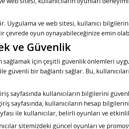
 ve web sitesi, kullanıcıların oyunları deneyim
. Uygulama ve web sitesi, kullanıcı bilgilerin
bir çevrede oyun oynayabileceğinize emin olabi
ek ve Güvenlik
sağlamak için çeşitli güvenlik önlemleri uygu
ile güvenli bir bağlantı sağlar. Bu, kullanıcıla
.
iş sayfasında kullanıcıların bilgilerini güvenl
riş sayfasında, kullanıcıların hesap bilgilerini
fası ile kullanıcılar, belirli oyunları ve etkinlik
ıcılar sitemizdeki güncel oyunları ve promosyo