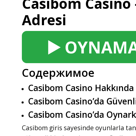
Casibom Casino –
Adresi
▶️ OYNAM
Содержимое
Casibom Casino Hakkında G
Casibom Casino’da Güvenli
Casibom Casino’da Oynark
Casibom giris sayesinde oyunlarla tanı