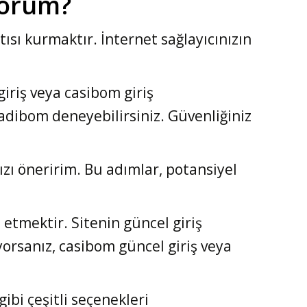
yorum?
ısı kurmaktır. İnternet sağlayıcınızın
iriş veya casibom giriş
cadibom deneyebilirsiniz. Güvenliğiniz
ızı öneririm. Bu adımlar, potansiyel
 etmektir. Sitenin güncel giriş
yorsanız, casibom güncel giriş veya
ibi çeşitli seçenekleri