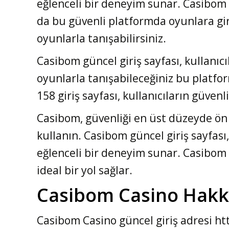
eğlenceli bir deneyim sunar. Casibom g
da bu güvenli platformda oyunlara gir
oyunlarla tanışabilirsiniz.
Casibom güncel giriş sayfası, kullanıc
oyunlarla tanışabileceğiniz bu platfo
158 giriş sayfası, kullanıcıların güvenl
Casibom, güvenliği en üst düzeyde ön 
kullanın. Casibom güncel giriş sayfası,
eğlenceli bir deneyim sunar. Casibom 15
ideal bir yol sağlar.
Casibom Casino Hakkı
Casibom Casino güncel giriş adresi htt