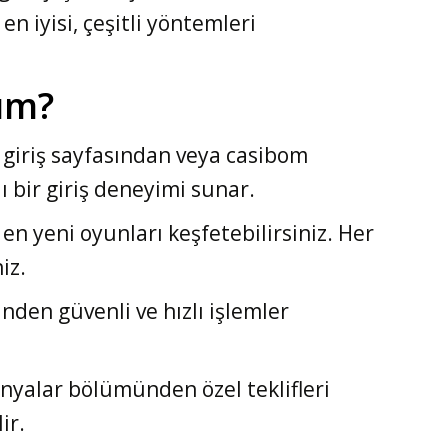
en iyisi, çeşitli yöntemleri
um?
 giriş sayfasından veya casibom
lı bir giriş deneyimi sunar.
n yeni oyunları keşfetebilirsiniz. Her
iz.
nden güvenli ve hızlı işlemler
nyalar bölümünden özel teklifleri
ir.