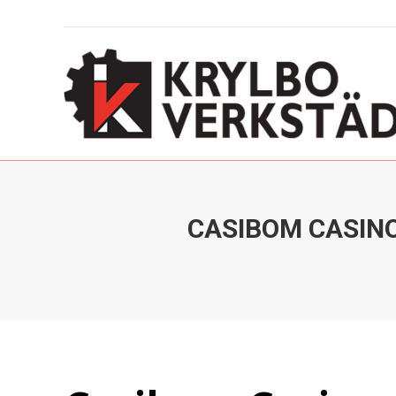
CASIBOM CASINO 