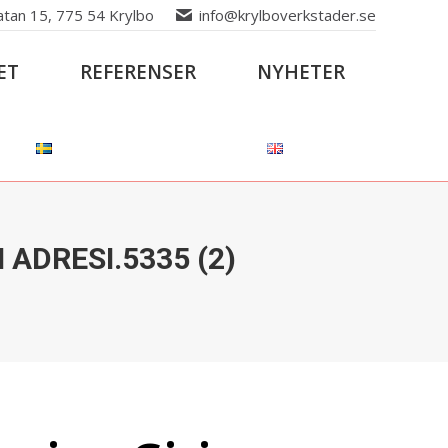
atan 15, 775 54 Krylbo
info@krylboverkstader.se
ET
REFERENSER
NYHETER
 ADRESI.5335 (2)