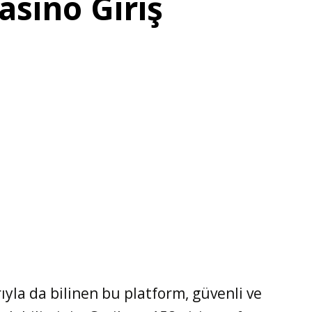
asino Giriş
ıyla da bilinen bu platform, güvenli ve