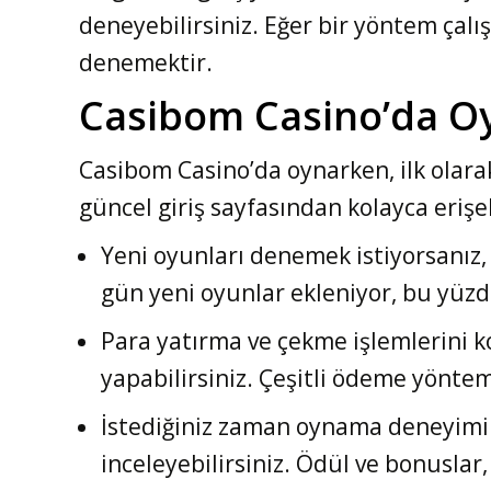
deneyebilirsiniz. Eğer bir yöntem çalış
denemektir.
Casibom Casino’da O
Casibom Casino’da oynarken, ilk olara
güncel giriş sayfasından kolayca erişebi
Yeni oyunları denemek istiyorsanız,
gün yeni oyunlar ekleniyor, bu yüzde
Para yatırma ve çekme işlemlerini k
yapabilirsiniz. Çeşitli ödeme yöntem
İstediğiniz zaman oynama deneyimin
inceleyebilirsiniz. Ödül ve bonuslar