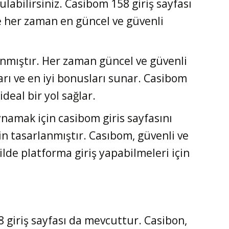
labilirsiniz. Casibom 158 giriş sayfası
e her zaman en güncel ve güvenli
lanmıştır. Her zaman güncel ve güvenli
rı ve en iyi bonusları sunar. Casibom
ideal bir yol sağlar.
namak için casibom giris sayfasını
çin tasarlanmıştır. Casıbom, güvenli ve
ilde platforma giriş yapabilmeleri için
8 giriş sayfası da mevcuttur. Casibon,