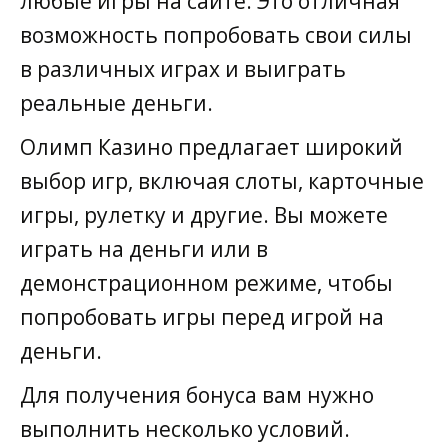
любые игры на сайте. Это отличная
возможность попробовать свои силы
в различных играх и выиграть
реальные деньги.
Олимп Казино предлагает широкий
выбор игр, включая слоты, карточные
игры, рулетку и другие. Вы можете
играть на деньги или в
демонстрационном режиме, чтобы
попробовать игры перед игрой на
деньги.
Для получения бонуса вам нужно
выполнить несколько условий.