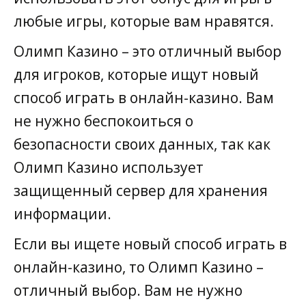
любые игры, которые вам нравятся.
Олимп Казино – это отличный выбор
для игроков, которые ищут новый
способ играть в онлайн-казино. Вам
не нужно беспокоиться о
безопасности своих данных, так как
Олимп Казино использует
защищенный сервер для хранения
информации.
Если вы ищете новый способ играть в
онлайн-казино, то Олимп Казино –
отличный выбор. Вам не нужно