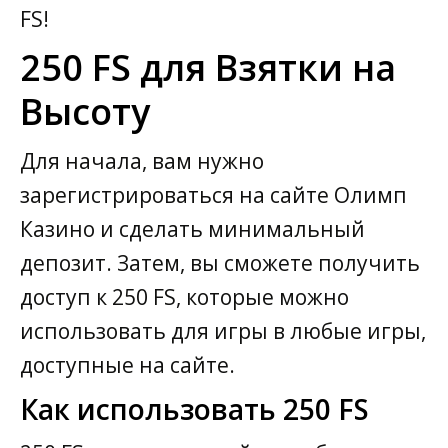
FS!
250 FS для Взятки на
Высоту
Для начала, вам нужно
зарегистрироваться на сайте Олимп
Казино и сделать минимальный
депозит. Затем, вы сможете получить
доступ к 250 FS, которые можно
использовать для игры в любые игры,
доступные на сайте.
Как использовать 250 FS