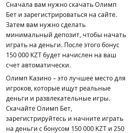
Сначала вам нужно скачать Олимп
Бет и зарегистрироваться на сайте.
Затем вам нужно сделать
минимальный депозит, чтобы начать
играть на деньги. После этого бонус
150 000 KZT будет начислен на ваш
счет автоматически.
Олимп Казино – это лучшее место для
игроков, которые ищут реальные
деньги и развлекательные игры.
Скачайте Олимп Бет,
зарегистрируйтесь и начните играть
на деньги с бонусом 150 000 KZT и 250