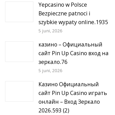
Yepcasino w Polsce
Bezpieczne patnoci i
szybkie wypaty online.1935
5 juni, 2026
казино – Официальный
сайт Pin Up Casino вход на
зеркало.76
5 juni, 2026
Казино Официальный
сайт Pin Up Casino играть
онлайн – Вход Зеркало
2026.593 (2)