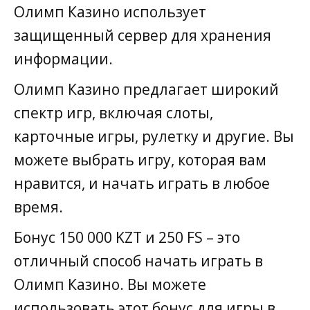
Олимп Казино использует
защищенный сервер для хранения
информации.
Олимп Казино предлагает широкий
спектр игр, включая слоты,
карточные игры, рулетку и другие. Вы
можете выбрать игру, которая вам
нравится, и начать играть в любое
время.
Бонус 150 000 KZT и 250 FS – это
отличный способ начать играть в
Олимп Казино. Вы можете
использовать этот бонус для игры в