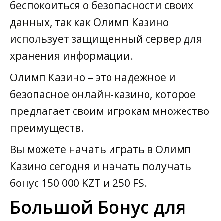
беспокоиться о безопасности своих
данных, так как Олимп Казино
использует защищенный сервер для
хранения информации.
Олимп Казино – это надежное и
безопасное онлайн-казино, которое
предлагает своим игрокам множество
преимуществ.
Вы можете начать играть в Олимп
Казино сегодня и начать получать
бонус 150 000 KZT и 250 FS.
Большой Бонус для