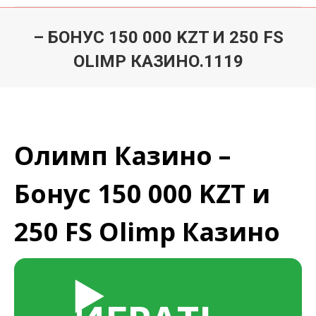
– БОНУС 150 000 KZT И 250 FS
OLIMP КАЗИНО.1119
Du är här:
Олимп Казино –
Бонус 150 000 KZT и
250 FS Olimp Казино
▶️