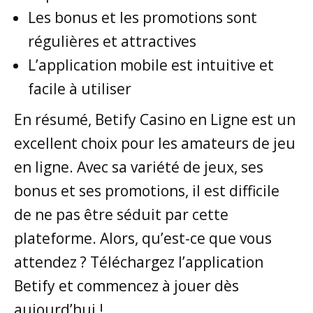
Les bonus et les promotions sont
régulières et attractives
L’application mobile est intuitive et
facile à utiliser
En résumé, Betify Casino en Ligne est un
excellent choix pour les amateurs de jeu
en ligne. Avec sa variété de jeux, ses
bonus et ses promotions, il est difficile
de ne pas être séduit par cette
plateforme. Alors, qu’est-ce que vous
attendez ? Téléchargez l’application
Betify et commencez à jouer dès
aujourd’hui !