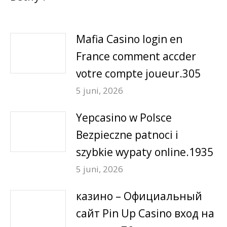
Mafia Casino login en
France comment accder
votre compte joueur.305
5 juni, 2026
Yepcasino w Polsce
Bezpieczne patnoci i
szybkie wypaty online.1935
5 juni, 2026
казино – Официальный
сайт Pin Up Casino вход на