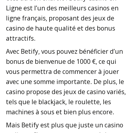
Ligne est l’un des meilleurs casinos en
ligne français, proposant des jeux de
casino de haute qualité et des bonus
attractifs.
Avec Betify, vous pouvez bénéficier d’un
bonus de bienvenue de 1000 €, ce qui
vous permettra de commencer à jouer
avec une somme importante. De plus, le
casino propose des jeux de casino variés,
tels que le blackjack, le roulette, les
machines à sous et bien plus encore.
Mais Betify est plus que juste un casino