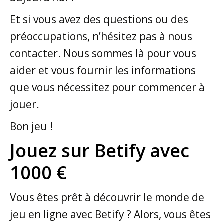
Et si vous avez des questions ou des
préoccupations, n’hésitez pas à nous
contacter. Nous sommes là pour vous
aider et vous fournir les informations
que vous nécessitez pour commencer à
jouer.
Bon jeu !
Jouez sur Betify avec
1000 €
Vous êtes prêt à découvrir le monde de
jeu en ligne avec Betify ? Alors, vous êtes