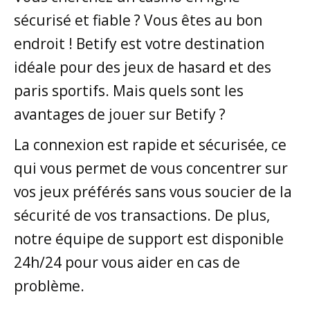
sécurisé et fiable ? Vous êtes au bon
endroit ! Betify est votre destination
idéale pour des jeux de hasard et des
paris sportifs. Mais quels sont les
avantages de jouer sur Betify ?
La connexion est rapide et sécurisée, ce
qui vous permet de vous concentrer sur
vos jeux préférés sans vous soucier de la
sécurité de vos transactions. De plus,
notre équipe de support est disponible
24h/24 pour vous aider en cas de
problème.