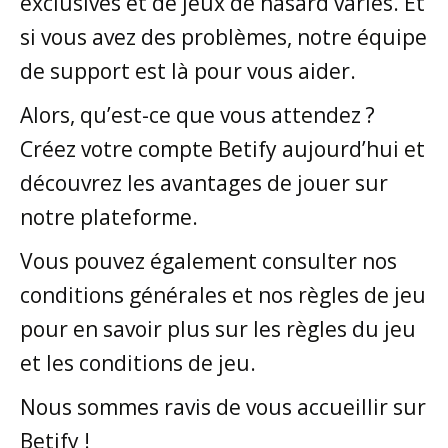
exclusives et de jeux de hasard variés. Et
si vous avez des problèmes, notre équipe
de support est là pour vous aider.
Alors, qu’est-ce que vous attendez ?
Créez votre compte Betify aujourd’hui et
découvrez les avantages de jouer sur
notre plateforme.
Vous pouvez également consulter nos
conditions générales et nos règles de jeu
pour en savoir plus sur les règles du jeu
et les conditions de jeu.
Nous sommes ravis de vous accueillir sur
Betify !