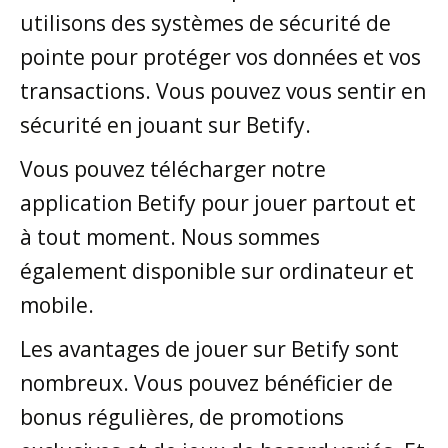
utilisons des systèmes de sécurité de
pointe pour protéger vos données et vos
transactions. Vous pouvez vous sentir en
sécurité en jouant sur Betify.
Vous pouvez télécharger notre
application Betify pour jouer partout et
à tout moment. Nous sommes
également disponible sur ordinateur et
mobile.
Les avantages de jouer sur Betify sont
nombreux. Vous pouvez bénéficier de
bonus régulières, de promotions