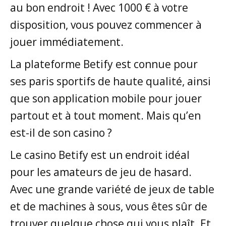
au bon endroit ! Avec 1000 € à votre
disposition, vous pouvez commencer à
jouer immédiatement.
La plateforme Betify est connue pour
ses paris sportifs de haute qualité, ainsi
que son application mobile pour jouer
partout et à tout moment. Mais qu’en
est-il de son casino ?
Le casino Betify est un endroit idéal
pour les amateurs de jeu de hasard.
Avec une grande variété de jeux de table
et de machines à sous, vous êtes sûr de
trouver quelque chose qui vous plaît. Et