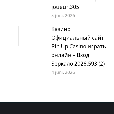
joueur.305
5 juni, 2026
Казино
Официальный сайт
Pin Up Casino играть
онлайн – Вход
Зеркало 2026.593 (2)
4 juni, 2026