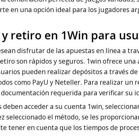
ierte en una opción ideal para los jugadores 
 y retiro en 1Win para usu
ean disfrutar de las apuestas en línea a travé
 retiro son rápidos y seguros. 1win ofrece u
usuarios pueden realizar depósitos a través de
odos como PayU y Neteller. Para realizar un r
 documentación requerida para verificar su i
s deben acceder a su cuenta 1win, seleccionar 
 seleccionado el método, se les proporcionar
nte tener en cuenta que los tiempos de proc