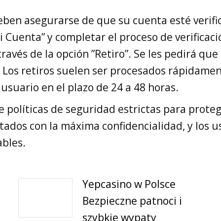
deben asegurarse de que su cuenta esté verific
i Cuenta” y completar el proceso de verificaci
través de la opción ”Retiro”. Se les pedirá qu
. Los retiros suelen ser procesados rápidame
usuario en el plazo de 24 a 48 horas.
 políticas de seguridad estrictas para protege
atados con la máxima confidencialidad, y los
ables.
Yepcasino w Polsce
Bezpieczne patnoci i
szybkie wypaty