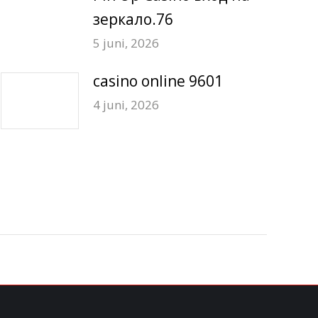
зеркало.76
5 juni, 2026
casino online 9601
4 juni, 2026