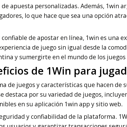
nes de apuesta personalizadas. Además, 1win 
ugadores, lo que hace que sea una opción atr
confiable de apostar en línea, 1win es una ex
experiencia de juego sin igual desde la comod
tina y sumergirte en el mundo de los juegos 
eficios de 1Win para juga
a de juegos y características que hacen de s
e destaca por su variedad de juegos, incluyen
bles en su aplicación 1win app y sitio web.
seguridad y confiabilidad de la plataforma. 1W
os usuarios y garantizar transacciones segur