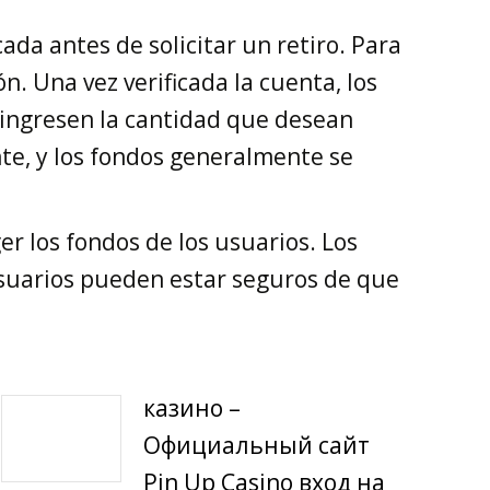
ada antes de solicitar un retiro. Para
ón. Una vez verificada la cuenta, los
e ingresen la cantidad que desean
nte, y los fondos generalmente se
r los fondos de los usuarios. Los
 usuarios pueden estar seguros de que
казино –
Официальный сайт
Pin Up Casino вход на