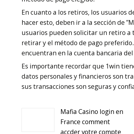
En cuanto a los retiros, los usuarios 
hacer esto, deben ir a la sección de ”M
usuarios pueden solicitar un retiro a 
retirar y el método de pago preferido
encuentran en la cuenta bancaria del 
Es importante recordar que 1win tiene
datos personales y financieros son tr
sus transacciones son seguras y confi
Mafia Casino login en
France comment
accder votre compte