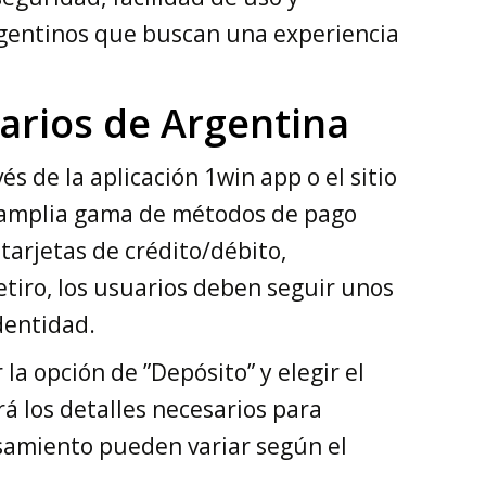
argentinos que buscan una experiencia
arios de Argentina
s de la aplicación 1win app o el sitio
na amplia gama de métodos de pago
 tarjetas de crédito/débito,
etiro, los usuarios deben seguir unos
dentidad.
la opción de ”Depósito” y elegir el
á los detalles necesarios para
esamiento pueden variar según el