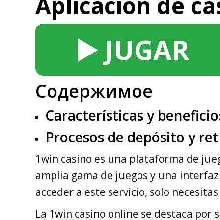
Aplicación de ca
▶️ JUGAR
Содержимое
Características y benefici
Procesos de depósito y re
1win casino es una plataforma de jue
amplia gama de juegos y una interfaz 
acceder a este servicio, solo necesitas
La 1win casino online se destaca por 