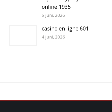
online.1935
5 juni, 2026
casino en ligne 601
4 juni, 2026