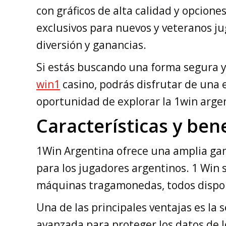
con gráficos de alta calidad y opcio
exclusivos para nuevos y veteranos j
diversión y ganancias.
Si estás buscando una forma segura y 
win1
casino, podrás disfrutar de una 
oportunidad de explorar la 1win argen
Características y ben
1Win Argentina ofrece una amplia gam
para los jugadores argentinos. 1 Win s
máquinas tragamonedas, todos disponi
Una de las principales ventajas es la 
avanzada para proteger los datos de l