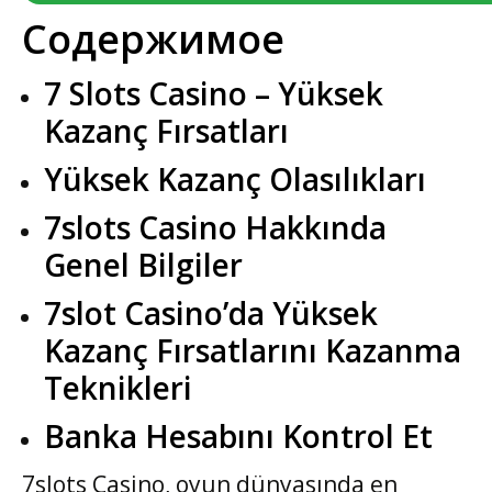
Содержимое
7 Slots Casino – Yüksek
Kazanç Fırsatları
Yüksek Kazanç Olasılıkları
7slots Casino Hakkında
Genel Bilgiler
7slot Casino’da Yüksek
Kazanç Fırsatlarını Kazanma
Teknikleri
Banka Hesabını Kontrol Et
7slots Casino, oyun dünyasında en