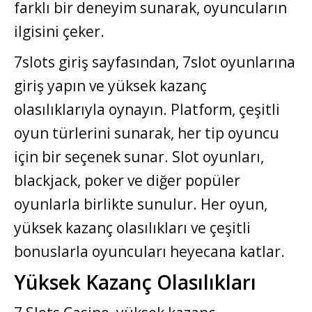
farklı bir deneyim sunarak, oyuncuların
ilgisini çeker.
7slots giriş sayfasından, 7slot oyunlarına
giriş yapın ve yüksek kazanç
olasılıklarıyla oynayın. Platform, çeşitli
oyun türlerini sunarak, her tip oyuncu
için bir seçenek sunar. Slot oyunları,
blackjack, poker ve diğer popüler
oyunlarla birlikte sunulur. Her oyun,
yüksek kazanç olasılıkları ve çeşitli
bonuslarla oyuncuları heyecana katlar.
Yüksek Kazanç Olasılıkları