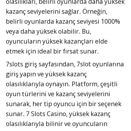
olasılıkları, belirli oyunlarda daha yüksek
kazanç seviyelerini sağlar. Örneğin,
belirli oyunlarda kazanç seviyesi 1000%
veya daha yüksek olabilir. Bu,
oyuncuların yüksek kazançları elde
etmek için ideal bir fırsat sunar.
7slots giriş sayfasından, 7slot oyunlarına
giriş yapın ve yüksek kazanç
olasılıklarıyla oynayın. Platform, çeşitli
oyun türlerini ve kazanç seviyelerini
sunarak, her tip oyuncu için bir seçenek
sunar. 7 Slots Casino, yüksek kazanç
olasılıklarıyla bilinir ve oyuncuların