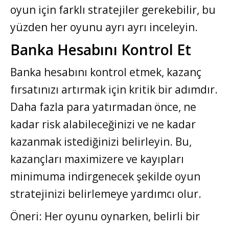
oyun için farklı stratejiler gerekebilir, bu
yüzden her oyunu ayrı ayrı inceleyin.
Banka Hesabını Kontrol Et
Banka hesabını kontrol etmek, kazanç
fırsatınızı artırmak için kritik bir adımdır.
Daha fazla para yatırmadan önce, ne
kadar risk alabileceğinizi ve ne kadar
kazanmak istediğinizi belirleyin. Bu,
kazançları maximizere ve kayıpları
minimuma indirgenecek şekilde oyun
stratejinizi belirlemeye yardımcı olur.
Öneri: Her oyunu oynarken, belirli bir