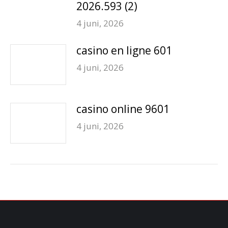
2026.593 (2)
4 juni, 2026
casino en ligne 601
4 juni, 2026
casino online 9601
4 juni, 2026