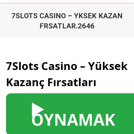
7SLOTS CASINO – YKSEK KAZAN
FRSATLAR.2646
Du är här:
7Slots Casino – Yüksek
Kazanç Fırsatları
▶️
OYNAMAK