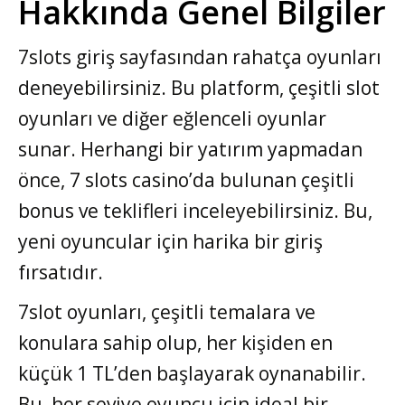
Hakkında Genel Bilgiler
7slots giriş sayfasından rahatça oyunları
deneyebilirsiniz. Bu platform, çeşitli slot
oyunları ve diğer eğlenceli oyunlar
sunar. Herhangi bir yatırım yapmadan
önce, 7 slots casino’da bulunan çeşitli
bonus ve teklifleri inceleyebilirsiniz. Bu,
yeni oyuncular için harika bir giriş
fırsatıdır.
7slot oyunları, çeşitli temalara ve
konulara sahip olup, her kişiden en
küçük 1 TL’den başlayarak oynanabilir.
Bu, her seviye oyuncu için ideal bir