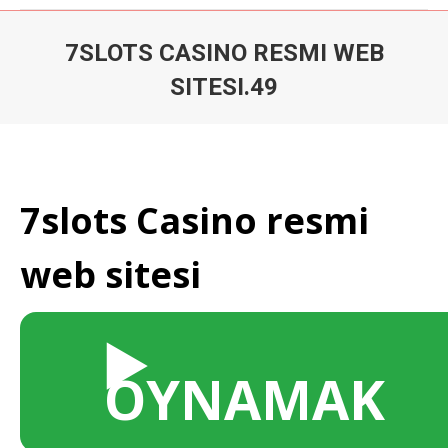
7SLOTS CASINO RESMI WEB
SITESI.49
Du är här:
7slots Casino resmi
web sitesi
▶️
OYNAMAK