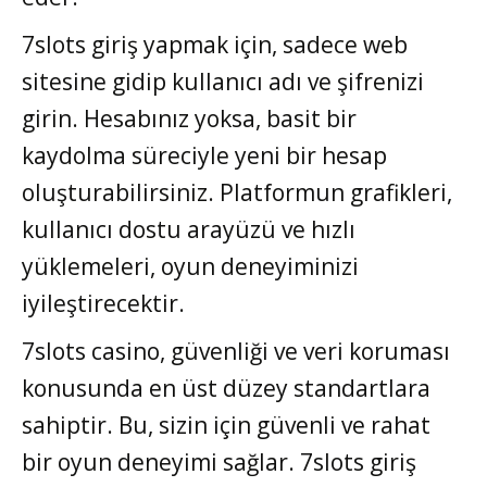
7slots giriş yapmak için, sadece web
sitesine gidip kullanıcı adı ve şifrenizi
girin. Hesabınız yoksa, basit bir
kaydolma süreciyle yeni bir hesap
oluşturabilirsiniz. Platformun grafikleri,
kullanıcı dostu arayüzü ve hızlı
yüklemeleri, oyun deneyiminizi
iyileştirecektir.
7slots casino, güvenliği ve veri koruması
konusunda en üst düzey standartlara
sahiptir. Bu, sizin için güvenli ve rahat
bir oyun deneyimi sağlar. 7slots giriş