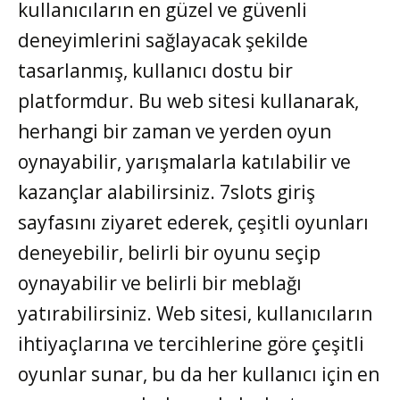
kullanıcıların en güzel ve güvenli
deneyimlerini sağlayacak şekilde
tasarlanmış, kullanıcı dostu bir
platformdur. Bu web sitesi kullanarak,
herhangi bir zaman ve yerden oyun
oynayabilir, yarışmalarla katılabilir ve
kazançlar alabilirsiniz. 7slots giriş
sayfasını ziyaret ederek, çeşitli oyunları
deneyebilir, belirli bir oyunu seçip
oynayabilir ve belirli bir meblağı
yatırabilirsiniz. Web sitesi, kullanıcıların
ihtiyaçlarına ve tercihlerine göre çeşitli
oyunlar sunar, bu da her kullanıcı için en