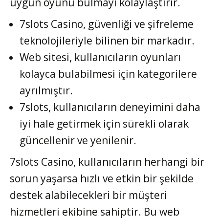
uygun oyunu bulmayı kolaylaştırır.
7slots Casino, güvenliği ve şifreleme
teknolojileriyle bilinen bir markadır.
Web sitesi, kullanıcıların oyunları
kolayca bulabilmesi için kategorilere
ayrılmıştır.
7slots, kullanıcıların deneyimini daha
iyi hale getirmek için sürekli olarak
güncellenir ve yenilenir.
7slots Casino, kullanıcıların herhangi bir
sorun yaşarsa hızlı ve etkin bir şekilde
destek alabilecekleri bir müşteri
hizmetleri ekibine sahiptir. Bu web