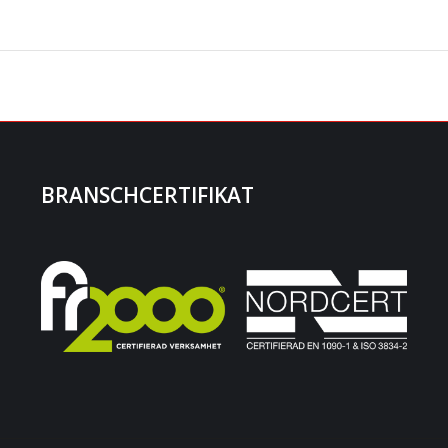
BRANSCHCERTIFIKAT