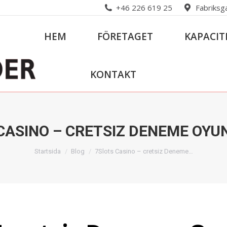
+46 226 619 25
Fabriksg
HEM
FÖRETAGET
KAPACIT
KONTAKT
CASINO – CRETSIZ DENEME OYU
Du är här:
Startsida
Blog
7Slots Casino – cretsiz Deneme…