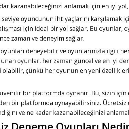
ar kazanabileceğinizi anlamak için en iyi yol
r seviye oyuncunun ihtiyaçlarını karşılamak i
ışması için ideal bir yol sağlar. Bu oyunlar, 
ince zaman ve deneyim sağlar.
oyunları deneyebilir ve oyunlarınızla ilgili h
ulunan oyunlar, her zaman güncel ve en iyi de
isi olabilir, çünkü her oyunun en yeni özellikle
venilir bir platformda oynanır. Bu, sizin için 
eden bir platformda oynayabilirsiniz. Ücretsiz 
dığını ve ne kadar kazanabileceğinizi anlamak 
siz Deneme Oyunları Nedir 