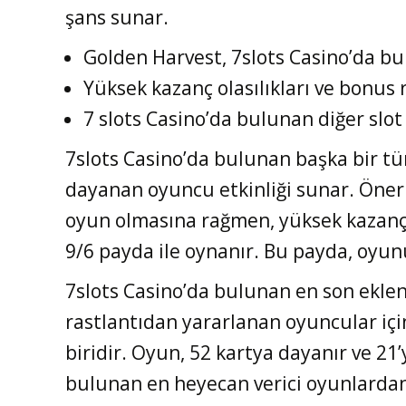
şans sunar.
Golden Harvest, 7slots Casino’da bu
Yüksek kazanç olasılıkları ve bonus
7 slots Casino’da bulunan diğer slot
7slots Casino’da bulunan başka bir tür
dayanan oyuncu etkinliği sunar. Öneril
oyun olmasına rağmen, yüksek kazanç po
9/6 payda ile oynanır. Bu payda, oyun
7slots Casino’da bulunan en son eklene
rastlantıdan yararlanan oyuncular içi
biridir. Oyun, 52 kartya dayanır ve 2
bulunan en heyecan verici oyunlardan b