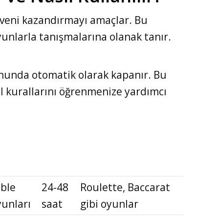
üveni kazandırmayı amaçlar. Bu
yunlarla tanışmalarına olanak tanır.
onunda otomatik olarak kapanır. Bu
el kurallarını öğrenmenize yardımcı
ble
24-48
Roulette, Baccarat
unları
saat
gibi oyunlar