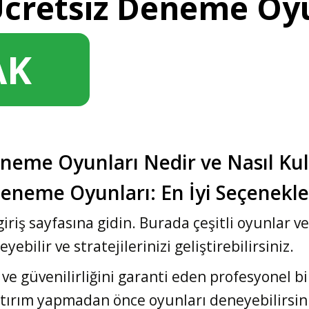
 Ücretsiz Deneme Oy
AK
eneme Oyunları Nedir ve Nasıl Kull
Deneme Oyunları: En İyi Seçenekle
giriş sayfasına gidin. Burada çeşitli oyunlar v
bilir ve stratejilerinizi geliştirebilirsiniz.
ni ve güvenilirliğini garanti eden profesyonel
ırım yapmadan önce oyunları deneyebilirsiniz. 