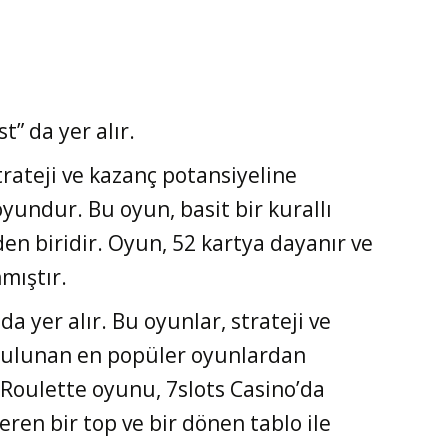
” da yer alır.
trateji ve kazanç potansiyeline
yundur. Bu oyun, basit bir kurallı
den biridir. Oyun, 52 kartya dayanır ve
mıştır.
a yer alır. Bu oyunlar, strateji ve
a bulunan en popüler oyunlardan
 Roulette oyunu, 7slots Casino’da
ren bir top ve bir dönen tablo ile