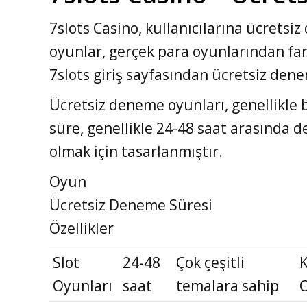
7slots Casino, kullanıcılarına ücrets
oyunlar, gerçek para oyunlarından far
7slots giriş sayfasından ücretsiz dene
Ücretsiz deneme oyunları, genellikle 
süre, genellikle 24-48 saat arasında d
olmak için tasarlanmıştır.
Oyun
Ücretsiz Deneme Süresi
Özellikler
Slot
24-48
Çok çeşitli
K
Oyunları
saat
temalara sahip
O