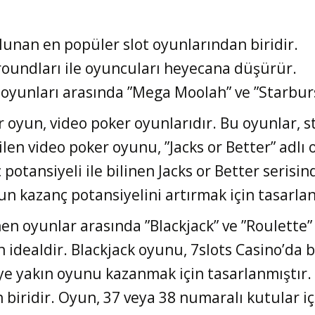
lunan en popüler slot oyunlarından biridir.
 roundları ile oyuncuları heyecana düşürür.
 oyunları arasında ”Mega Moolah” ve ”Starburst
 oyun, video poker oyunlarıdır. Bu oyunlar, s
en video poker oyunu, ”Jacks or Better” adlı o
tansiyeli ile bilinen Jacks or Better serisin
un kazanç potansiyelini artırmak için tasarlan
n oyunlar arasında ”Blackjack” ve ”Roulette” d
n idealdir. Blackjack oyunu, 7slots Casino’d
1’ye yakın oyunu kazanmak için tasarlanmıştır.
iridir. Oyun, 37 veya 38 numaralı kutular içe