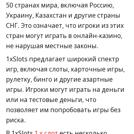
50 странах мира, включая Россию,
Украину, Казахстан и другие страны
СНГ. Это означает, что игроки из этих
стран могут играть в онлайн-казино,
не нарушая местные законы.
1xSlots предлагает широкий спектр
игр, включая слоты, карточные игры,
рулетку, бинго и другие азартные
игры. Игроки могут играть на деньги
или на тестовые деньги, что
позволяет им попробовать игры без
риска.
В 1xSlots
1 х слот
есть несколько