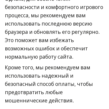
безопасности и комфортного игрового
процесса, мы рекомендуем вам
использовать последнюю версию
браузера и обновлять его регулярно.
Это поможет вам избежать
возможных ошибок и обеспечит
нормальную работу сайта.
Кроме того, мы рекомендуем вам
использовать надежный и
безопасный способ оплаты, чтобы
предотвратить любые
мошеннические действия.