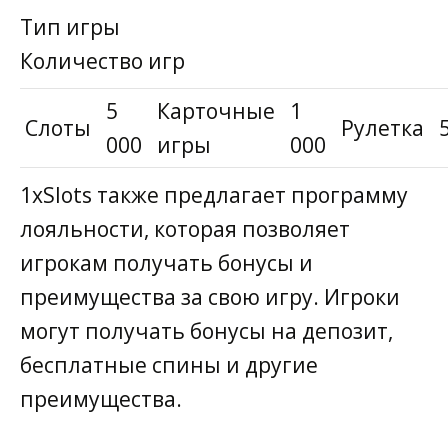
Тип игры
Количество игр
5
Карточные
1
Слоты
Рулетка
000
игры
000
1xSlots также предлагает программу
лояльности, которая позволяет
игрокам получать бонусы и
преимущества за свою игру. Игроки
могут получать бонусы на депозит,
бесплатные спины и другие
преимущества.