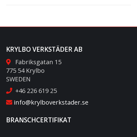
KRYLBO VERKSTÄDER AB
Fabriksgatan 15
775 54 Krylbo
SWEDEN
+46 226 619 25
info@krylboverkstader.se
BRANSCHCERTIFIKAT