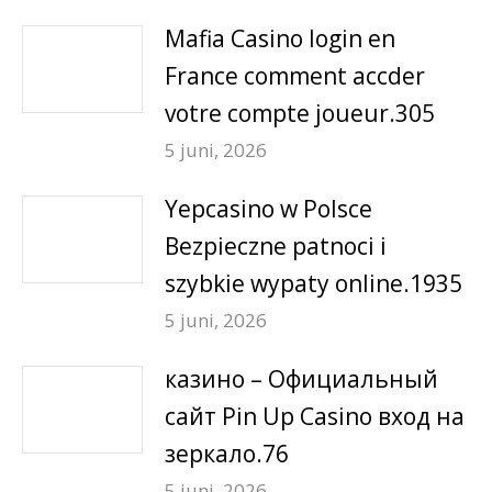
Mafia Casino login en
France comment accder
votre compte joueur.305
5 juni, 2026
Yepcasino w Polsce
Bezpieczne patnoci i
szybkie wypaty online.1935
5 juni, 2026
казино – Официальный
сайт Pin Up Casino вход на
зеркало.76
5 juni, 2026