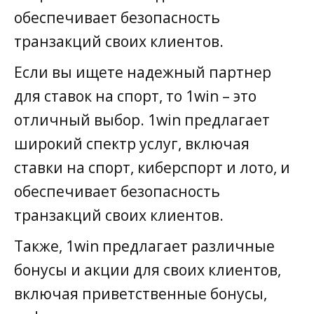
обеспечивает безопасность
транзакций своих клиентов.
Если вы ищете надежный партнер
для ставок на спорт, то 1win – это
отличный выбор. 1win предлагает
широкий спектр услуг, включая
ставки на спорт, киберспорт и лото, и
обеспечивает безопасность
транзакций своих клиентов.
Также, 1win предлагает различные
бонусы и акции для своих клиентов,
включая приветственные бонусы,