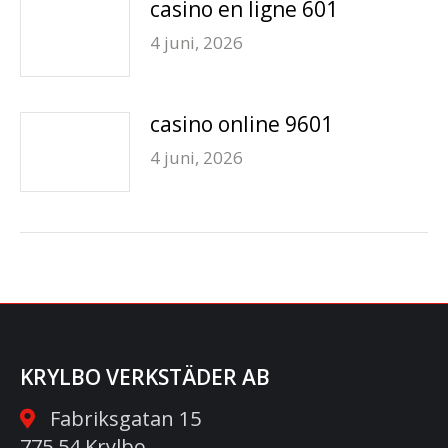
casino en ligne 601
4 juni, 2026
casino online 9601
4 juni, 2026
KRYLBO VERKSTÄDER AB
Fabriksgatan 15
775 54 Krylbo