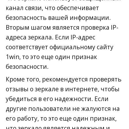
канал связи, что обеспечивает
безопасность вашей информации.
Вторым шагом является проверка IP-
адреса зеркала. Если IP-адрес
соответствует официальному сайту
1win, то это еще один признак
безопасности.
Кроме того, рекомендуется проверять
отзывы о зеркале в интернете, чтобы
убедиться в его надежности. Если
другие пользователи не жалуются на
его работу, то это еще один признак,
что зеркало является надежным и