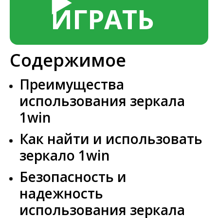
▶️
ИГРАТЬ
Содержимое
Преимущества
использования зеркала
1win
Как найти и использовать
зеркало 1win
Безопасность и
надежность
использования зеркала