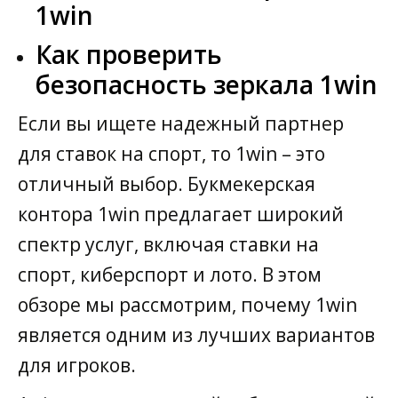
1win
Как проверить
безопасность зеркала 1win
Если вы ищете надежный партнер
для ставок на спорт, то 1win – это
отличный выбор. Букмекерская
контора 1win предлагает широкий
спектр услуг, включая ставки на
спорт, киберспорт и лото. В этом
обзоре мы рассмотрим, почему 1win
является одним из лучших вариантов
для игроков.