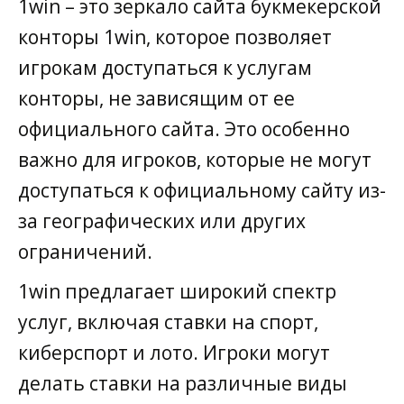
1win – это зеркало сайта букмекерской
конторы 1win, которое позволяет
игрокам доступаться к услугам
конторы, не зависящим от ее
официального сайта. Это особенно
важно для игроков, которые не могут
доступаться к официальному сайту из-
за географических или других
ограничений.
1win предлагает широкий спектр
услуг, включая ставки на спорт,
киберспорт и лото. Игроки могут
делать ставки на различные виды