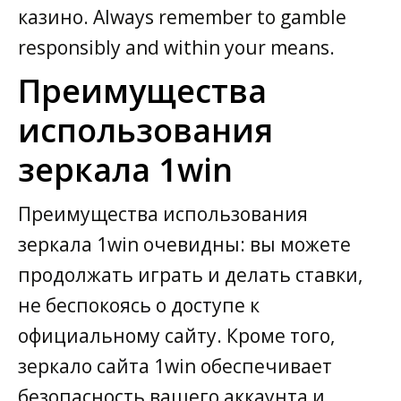
казино. Always remember to gamble
responsibly and within your means.
Преимущества
использования
зеркала 1win
Преимущества использования
зеркала 1win очевидны: вы можете
продолжать играть и делать ставки,
не беспокоясь о доступе к
официальному сайту. Кроме того,
зеркало сайта 1win обеспечивает
безопасность вашего аккаунта и