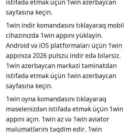
istifadə etmək üçün 1win azerbaycan
sayfasına keçin.
1win indir komandasını tıklayaraq mobil
cihazınızda 1win appını yükləyin.
Android və iOS platformaları üçün 1win
appınıza 2026 pulszu indir edə bilərsiz.
1win azerbaycan mərkəzi təminatdan
istifadə etmək üçün 1win azerbaycan
sayfasına keçin.
1win oyna komandasını tıklayaraq
məselenizdən istifadə etmək üçün 1win
appını açın. 1win az və 1win aviator
məlumatlarını təqdim edir. 1win