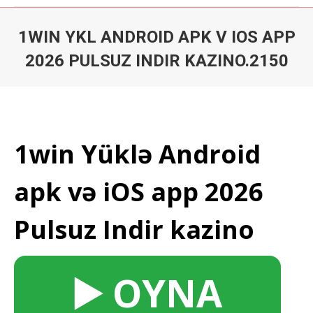
1WIN YKL ANDROID APK V IOS APP
2026 PULSUZ INDIR KAZINO.2150
Du är här:
1win Yüklə Android
apk və iOS app 2026
Pulsuz Indir kazino
▶️ OYNA