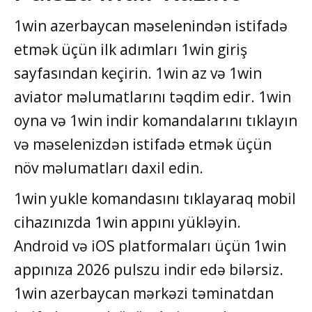
1win azerbaycan məselenindən istifadə
etmək üçün ilk adımları 1win giriş
sayfasından keçirin. 1win az və 1win
aviator məlumatlarını təqdim edir. 1win
oyna və 1win indir komandalarını tıklayın
və məselenizdən istifadə etmək üçün
növ məlumatları daxil edin.
1win yukle komandasını tıklayaraq mobil
cihazınızda 1win appını yükləyin.
Android və iOS platformaları üçün 1win
appınıza 2026 pulszu indir edə bilərsiz.
1win azerbaycan mərkəzi təminatdan