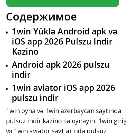
Содержимое
1win Yüklə Android apk və
iOS app 2026 Pulszu Indir
Kazino
Android apk 2026 pulszu
indir
1win aviator iOS app 2026
pulszu indir
1win oyna və 1win azerbaycan saytında
pulsuz indir kazino ilə oynayın. 1win giriş
və 1win aviator saytlarında pulsuz