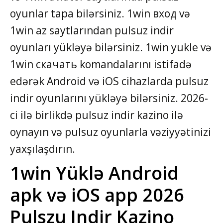
oyunlar tapa bilərsiniz. 1win вход və
1win az saytlarından pulsuz indir
oyunları yükləyə bilərsiniz. 1win yukle və
1win скачать komandalarını istifadə
edərək Android və iOS cihazlarda pulsuz
indir oyunlarını yükləyə bilərsiniz. 2026-
ci ilə birlikdə pulsuz indir kazino ilə
oynayın və pulsuz oyunlarla vəziyyətinizi
yaxşılaşdırın.
1win Yüklə Android
apk və iOS app 2026
Pulszu Indir Kazino