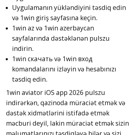
Uygulamanın yükləndiyini təsdiq edin
və 1win giriş sayfasına keçin.
1win az və 1win azerbaycan
sayfalarında dəstəklənən pulszu
indirin.
1win скачать və 1win вход
komandalarını izləyin və hesabınızı
təsdiq edin.
1win aviator iOS app 2026 pulszu
indirərkən, qazinoda müraciət etmək və
dəstək xidmətlərini istifadə etmək
məcburi deyil, lakin müraciət etmək sizin
məlumatlarınızı təsdiqləyə bilər və sizi