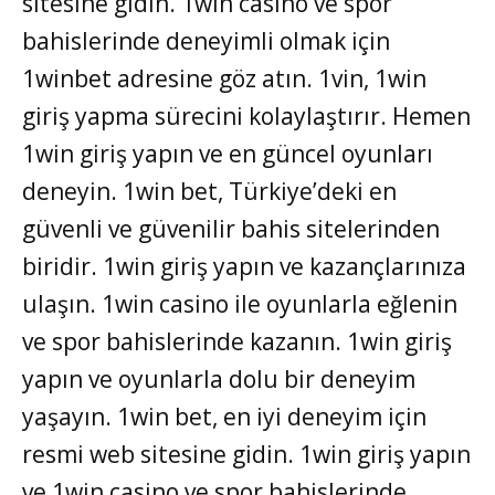
sitesine gidin. 1win casino ve spor
bahislerinde deneyimli olmak için
1winbet adresine göz atın. 1vin, 1win
giriş yapma sürecini kolaylaştırır. Hemen
1win giriş yapın ve en güncel oyunları
deneyin. 1win bet, Türkiye’deki en
güvenli ve güvenilir bahis sitelerinden
biridir. 1win giriş yapın ve kazançlarınıza
ulaşın. 1win casino ile oyunlarla eğlenin
ve spor bahislerinde kazanın. 1win giriş
yapın ve oyunlarla dolu bir deneyim
yaşayın. 1win bet, en iyi deneyim için
resmi web sitesine gidin. 1win giriş yapın
ve 1win casino ve spor bahislerinde