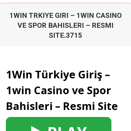
1WIN TRKIYE GIRI – 1WIN CASINO
VE SPOR BAHISLERI – RESMI
SITE.3715
Du är här:
1Win Türkiye Giriş –
1win Casino ve Spor
Bahisleri – Resmi Site