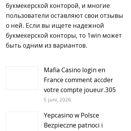
букмекерской конторой, и многие
пользователи оставляют свои отзывы
о ней. Если вы ищете надежной
букмекерской конторы, то 1win может
быть одним из вариантов.
Mafia Casino login en
France comment accder
votre compte joueur.305
5 juni, 2026
Yepcasino w Polsce
Bezpieczne patnoci i