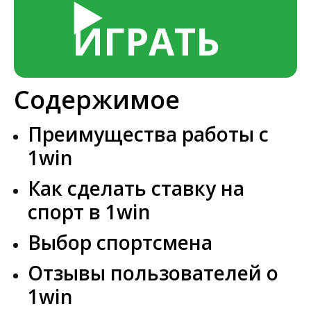
▶️
ИГРАТЬ
Содержимое
Преимущества работы с
1win
Как сделать ставку на
спорт в 1win
Выбор спортсмена
Отзывы пользователей о
1win