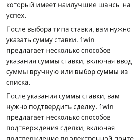
который имеет наилучшие шансы на
успех.
После выбора типа ставки, вам нужно
указать сумму ставки. 1win
предлагает несколько способов
указания суммы ставки, включая ввод
суммы вручную или выбор суммы из
списка.
После указания суммы ставки, вам
нужно подтвердить сделку. 1win
предлагает несколько способов
подтверждения сделки, включая
подтверждение по электронной почте