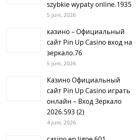
szybkie wypaty online.1935
5 juni, 2026
казино – Официальный
сайт Pin Up Casino вход на
зеркало.76
5 juni, 2026
Казино Официальный
сайт Pin Up Casino играть
онлайн – Вход Зеркало
2026.593 (2)
4 juni, 2026
casino en ligne 601