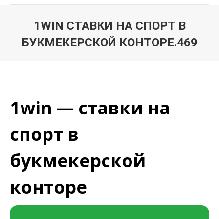
1WIN СТАВКИ НА СПОРТ В
БУКМЕКЕРСКОЙ КОНТОРЕ.469
Du är här:
1win — ставки на
спорт в
букмекерской
конторе