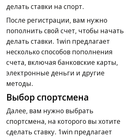
делать ставки на спорт.
После регистрации, вам нужно
пополнить свой счет, чтобы начать
делать ставки. 1win предлагает
несколько способов пополнения
счета, включая банковские карты,
электронные деньги и другие
методы.
Выбор спортсмена
Далее, вам нужно выбрать
спортсмена, на которого вы хотите
сделать ставку. 1win предлагает