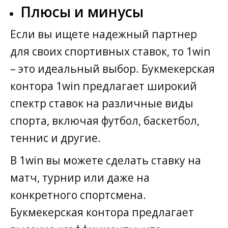
Плюсы и минусы
Если вы ищете надежный партнер
для своих спортивных ставок, то 1win
– это идеальный выбор. Букмекерская
контора 1win предлагает широкий
спектр ставок на различные виды
спорта, включая футбол, баскетбол,
теннис и другие.
В 1win вы можете сделать ставку на
матч, турнир или даже на
конкретного спортсмена.
Букмекерская контора предлагает