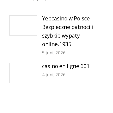
Yepcasino w Polsce
Bezpieczne patnoci i
szybkie wypaty
online.1935
5 juni, 2026
casino en ligne 601
4 juni, 2026