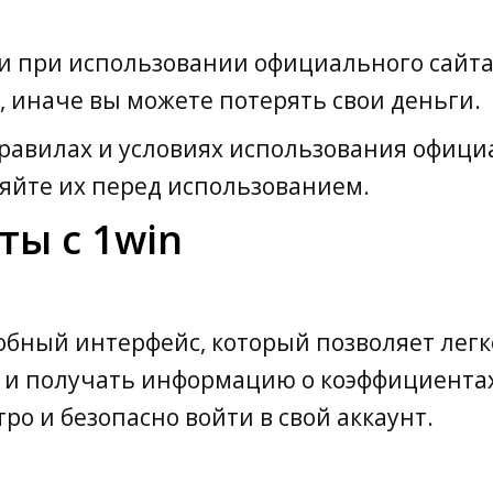
и при использовании официального сайта 
, иначе вы можете потерять свои деньги.
равилах и условиях использования официа
ряйте их перед использованием.
ы с 1win
бный интерфейс, который позволяет легко
 и получать информацию о коэффициентах
ро и безопасно войти в свой аккаунт.