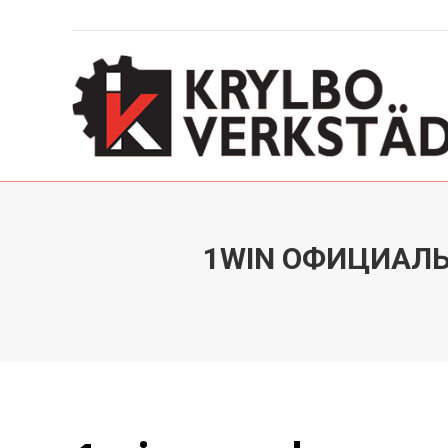
1WIN ОФИЦИАЛЬ