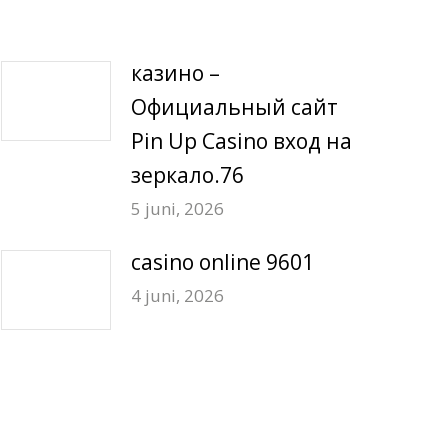
казино –
Официальный сайт
Pin Up Casino вход на
зеркало.76
5 juni, 2026
casino online 9601
4 juni, 2026