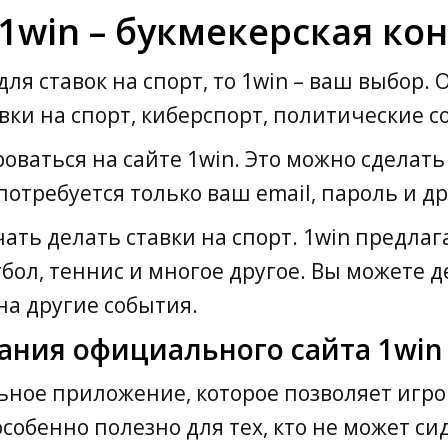
win – букмекерская ко
ля ставок на спорт, то 1win – ваш выбор.
вки на спорт, киберспорт, политические с
оваться на сайте 1win. Это можно сделат
отребуется только ваш email, пароль и д
чать делать ставки на спорт. 1win предла
бол, теннис и многое другое. Вы можете д
на другие события.
ания официального сайта 1win
ьное приложение, которое позволяет игрок
особенно полезно для тех, кто не может си