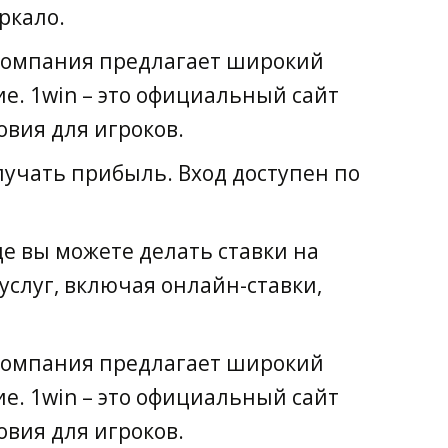
ркало.
. Компания предлагает широкий
ие. 1win – это официальный сайт
овия для игроков.
лучать прибыль. Вход доступен по
где вы можете делать ставки на
услуг, включая онлайн-ставки,
. Компания предлагает широкий
ие. 1win – это официальный сайт
овия для игроков.