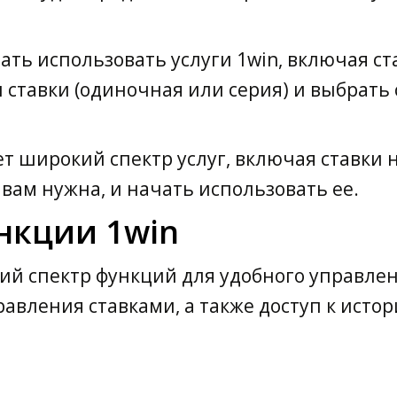
ть использовать услуги 1win, включая ста
ставки (одиночная или серия) и выбрать 
т широкий спектр услуг, включая ставки н
 вам нужна, и начать использовать ее.
нкции 1win
кий спектр функций для удобного управле
равления ставками, а также доступ к истор