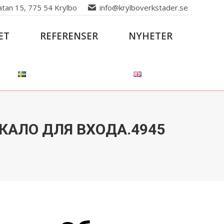
atan 15, 775 54 Krylbo
info@krylboverkstader.se
ET
REFERENSER
NYHETER
КАЛО ДЛЯ ВХОДА.4945