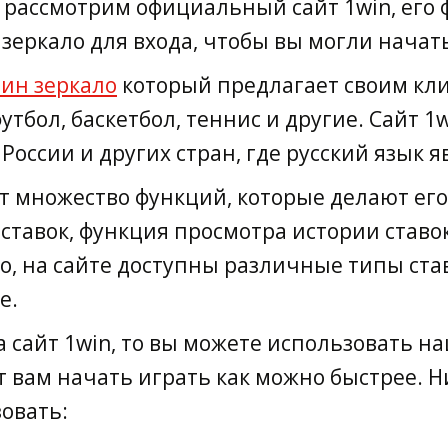
мы рассмотрим официальный сайт 1win, его
зеркало для входа, чтобы вы могли начать
вин зеркало
который предлагает своим кли
бол, баскетбол, теннис и другие. Сайт 1w
 России и других стран, где русский язык
 множество функций, которые делают его 
 ставок, функция просмотра истории ставо
о, на сайте доступны различные типы став
е.
на сайт 1win, то вы можете использовать
ят вам начать играть как можно быстрее.
овать: