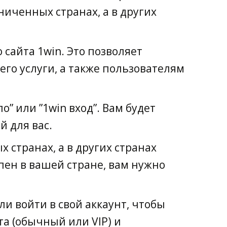
ниченных странах, а в других
 сайта 1win. Это позволяет
его услуги, а также пользователям
о” или ”1win вход”. Вам будет
 для вас.
 странах, а в других странах
упен в вашей стране, вам нужно
и войти в свой аккаунт, чтобы
та (обычный или VIP) и