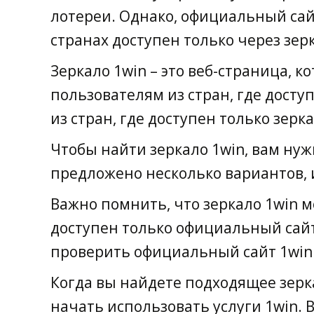
лотереи. Однако, официальный сайт
странах доступен только через зер
Зеркало 1win – это веб-страница, 
пользователям из стран, где досту
из стран, где доступен только зерка
Чтобы найти зеркало 1win, вам нужн
предложено несколько вариантов, 
Важно помнить, что зеркало 1win м
доступен только официальный сайт 
проверить официальный сайт 1win 
Когда вы найдете подходящее зерка
начать использовать услуги 1win. 