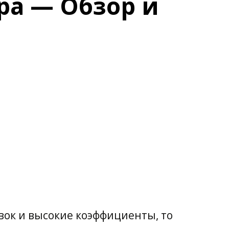
ра — Обзор и
вок и высокие коэффициенты, то