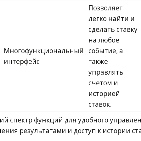
Позволяет
легко найти и
сделать ставку
на любое
Многофункциональный
событие, а
интерфейс
также
управлять
счетом и
историей
ставок.
кий спектр функций для удобного управле
ления результатами и доступ к истории ст