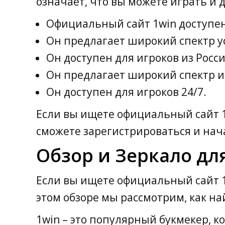
означает, что вы можете играть и д
Официальный сайт 1win доступен
Он предлагает широкий спектр ус
Он доступен для игроков из Росси
Он предлагает широкий спектр иг
Он доступен для игроков 24/7.
Если вы ищете официальный сайт 1w
сможете зарегистрироваться и нач
Обзор и Зеркало дл
Если вы ищете официальный сайт 1w
этом обзоре мы рассмотрим, как на
1win – это популярный букмекер, к