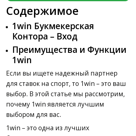
Содержимое
1win Букмекерская
Контора – Вход
Преимущества и Функции
1win
Если вы ищете надежный партнер
для ставок на спорт, то 1win – это ваш
выбор. В этой статье мы рассмотрим,
почему 1win является лучшим
выбором для вас.
1win – это одна из лучших