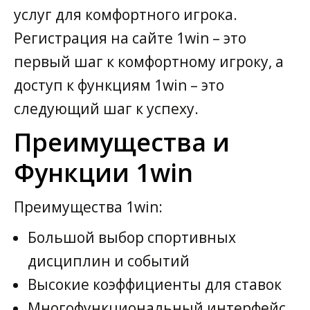
услуг для комфортного игрока.
Регистрация на сайте 1win – это
первый шаг к комфортному игроку, а
доступ к функциям 1win – это
следующий шаг к успеху.
Преимущества и
Функции 1win
Преимущества 1win:
Большой выбор спортивных
дисциплин и событий
Высокие коэффициенты для ставок
Многофункциональный интерфейс