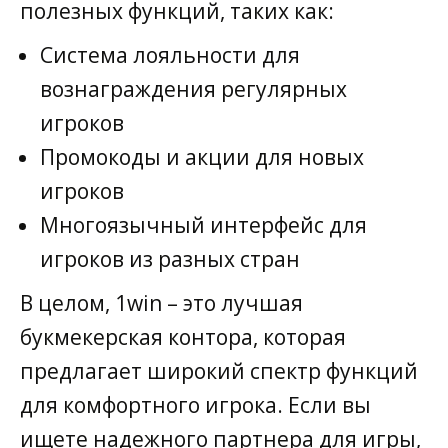
полезных функций, таких как:
Система лояльности для
вознаграждения регулярных
игроков
Промокоды и акции для новых
игроков
Многоязычный интерфейс для
игроков из разных стран
В целом, 1win – это лучшая
букмекерская контора, которая
предлагает широкий спектр функций
для комфортного игрока. Если вы
ищете надежного партнера для игры,