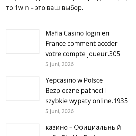
то 1win – это ваш выбор.
Mafia Casino login en
France comment accder
votre compte joueur.305
5 juni, 2026
Yepcasino w Polsce
Bezpieczne patnoci i
szybkie wypaty online.1935
5 juni, 2026
казино – Официальный