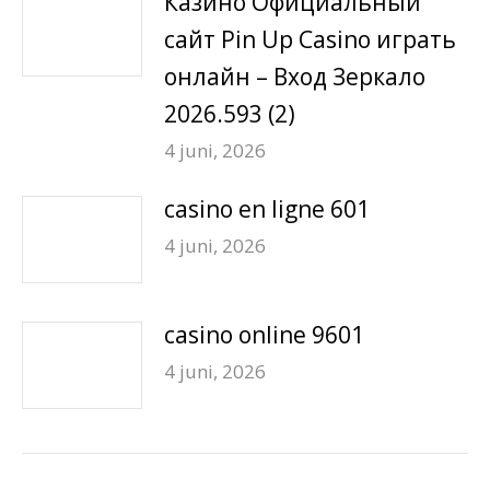
Казино Официальный
сайт Pin Up Casino играть
онлайн – Вход Зеркало
2026.593 (2)
4 juni, 2026
casino en ligne 601
4 juni, 2026
casino online 9601
4 juni, 2026