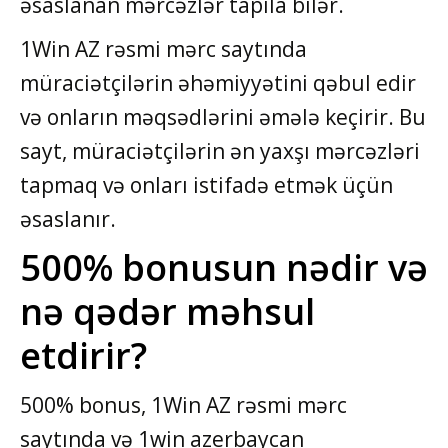
əsaslanan mərcəzlər tapıla bilər.
1Win AZ rəsmi mərc saytında
müraciətçilərin əhəmiyyətini qəbul edir
və onların məqsədlərini əmələ keçirir. Bu
sayt, müraciətçilərin ən yaxşı mərcəzləri
tapmaq və onları istifadə etmək üçün
əsaslanır.
500% bonusun nədir və
nə qədər məhsul
etdirir?
500% bonus, 1Win AZ rəsmi mərc
saytında və 1win azerbaycan