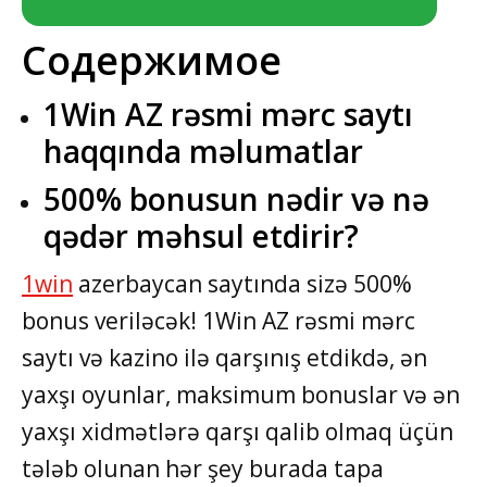
Содержимое
1Win AZ rəsmi mərc saytı
haqqında məlumatlar
500% bonusun nədir və nə
qədər məhsul etdirir?
1win
azerbaycan saytında sizə 500%
bonus veriləcək! 1Win AZ rəsmi mərc
saytı və kazino ilə qarşınış etdikdə, ən
yaxşı oyunlar, maksimum bonuslar və ən
yaxşı xidmətlərə qarşı qalib olmaq üçün
tələb olunan hər şey burada tapa