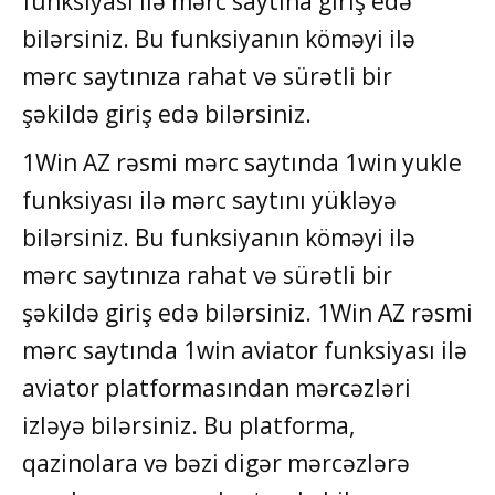
funksiyası ilə mərc saytına giriş edə
bilərsiniz. Bu funksiyanın köməyi ilə
mərc saytınıza rahat və sürətli bir
şəkildə giriş edə bilərsiniz.
1Win AZ rəsmi mərc saytında 1win yukle
funksiyası ilə mərc saytını yükləyə
bilərsiniz. Bu funksiyanın köməyi ilə
mərc saytınıza rahat və sürətli bir
şəkildə giriş edə bilərsiniz. 1Win AZ rəsmi
mərc saytında 1win aviator funksiyası ilə
aviator platformasından mərcəzləri
izləyə bilərsiniz. Bu platforma,
qazinolara və bəzi digər mərcəzlərə