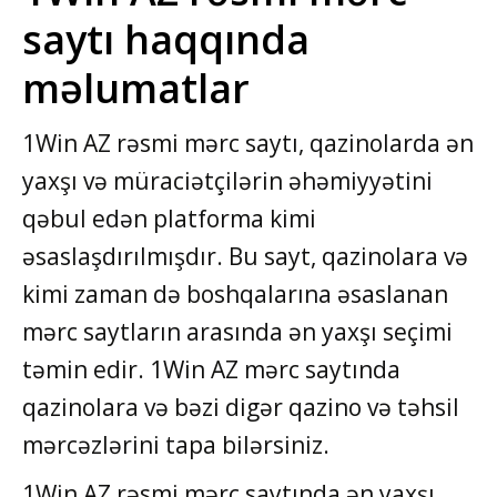
saytı haqqında
məlumatlar
1Win AZ rəsmi mərc saytı, qazinolarda ən
yaxşı və müraciətçilərin əhəmiyyətini
qəbul edən platforma kimi
əsaslaşdırılmışdır. Bu sayt, qazinolara və
kimi zaman də boshqalarına əsaslanan
mərc saytların arasında ən yaxşı seçimi
təmin edir. 1Win AZ mərc saytında
qazinolara və bəzi digər qazino və təhsil
mərcəzlərini tapa bilərsiniz.
1Win AZ rəsmi mərc saytında ən yaxşı