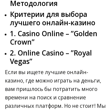
Методология
Критерии для выбора
лучшего онлайн-казино
1. Casino Online – ”Golden
Crown”
2. Online Casino – ”Royal
Vegas”
Если вы ищете лучшие онлайн-
казино, где можно играть на деньги,
вам пришлось бы потратить много
времени на поиск и сравнение
различных платформ. Но не стоит! Мы