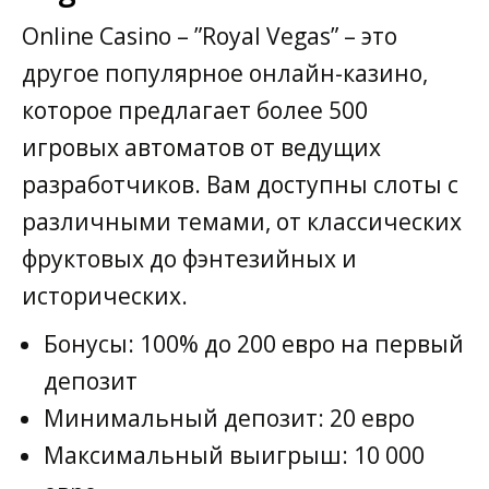
Online Casino – ”Royal Vegas” – это
другое популярное онлайн-казино,
которое предлагает более 500
игровых автоматов от ведущих
разработчиков. Вам доступны слоты с
различными темами, от классических
фруктовых до фэнтезийных и
исторических.
Бонусы: 100% до 200 евро на первый
депозит
Минимальный депозит: 20 евро
Максимальный выигрыш: 10 000