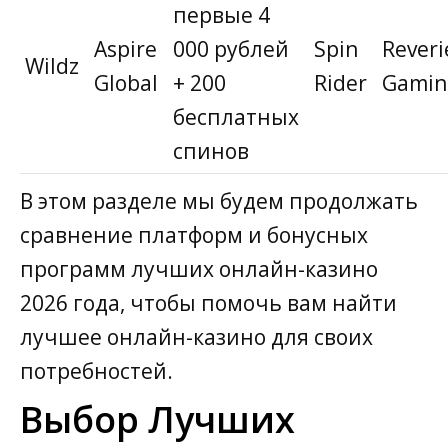
первые 4
Aspire
000 рублей
Spin
Reveri
Wildz
Global
+ 200
Rider
Gamin
бесплатных
спинов
В этом разделе мы будем продолжать
сравнение платформ и бонусных
программ лучших онлайн-казино
2026 года, чтобы помочь вам найти
лучшее онлайн-казино для своих
потребностей.
Выбор Лучших