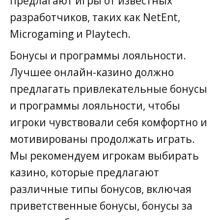
предлагают игры от известных
разработчиков, таких как NetEnt,
Microgaming и Playtech.
Бонусы и программы лояльности.
Лучшее онлайн-казино должно
предлагать привлекательные бонусы
и программы лояльности, чтобы
игроки чувствовали себя комфортно и
мотивированы продолжать играть.
Мы рекомендуем игрокам выбирать
казино, которые предлагают
различные типы бонусов, включая
приветственные бонусы, бонусы за