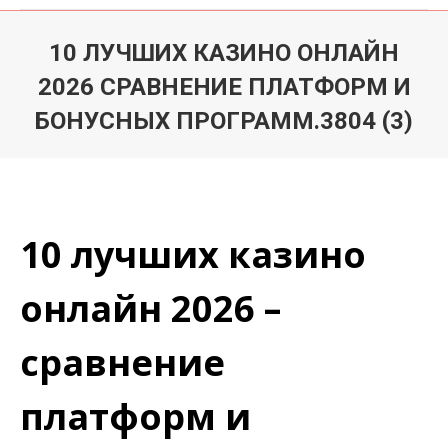
10 ЛУЧШИХ КАЗИНО ОНЛАЙН
2026 СРАВНЕНИЕ ПЛАТФОРМ И
БОНУСНЫХ ПРОГРАММ.3804 (3)
Du är här:
10 лучших казино
онлайн 2026 –
сравнение
платформ и