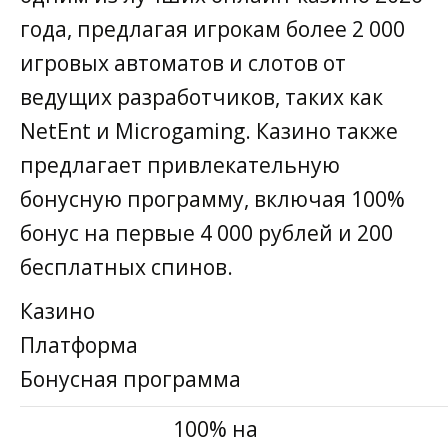
года, предлагая игрокам более 2 000
игровых автоматов и слотов от
ведущих разработчиков, таких как
NetEnt и Microgaming. Казино также
предлагает привлекательную
бонусную программу, включая 100%
бонус на первые 4 000 рублей и 200
бесплатных спинов.
Казино
Платформа
Бонусная программа
100% на