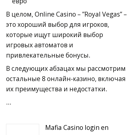
евро
В целом, Online Casino – ”Royal Vegas” –
это хороший выбор для игроков,
которые ищут широкий выбор
игровых автоматов и
привлекательные бонусы.
В следующих абзацах мы рассмотрим
остальные 8 онлайн-казино, включая
их преимущества и недостатки.
…
Mafia Casino login en