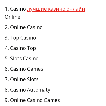
1. Casino
лучшие казино онлайн
Online
2. Online Casino
3. Top Casino
4. Casino Top
5. Slots Casino
6. Casino Games
7. Online Slots
8. Casino Automaty
9. Online Casino Games