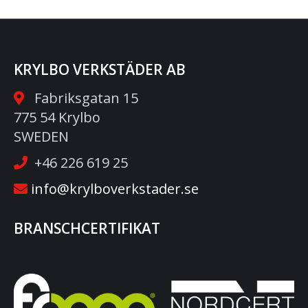
KRYLBO VERKSTÄDER AB
Fabriksgatan 15
775 54 Krylbo
SWEDEN
+46 226 619 25
info@krylboverkstader.se
BRANSCHCERTIFIKAT