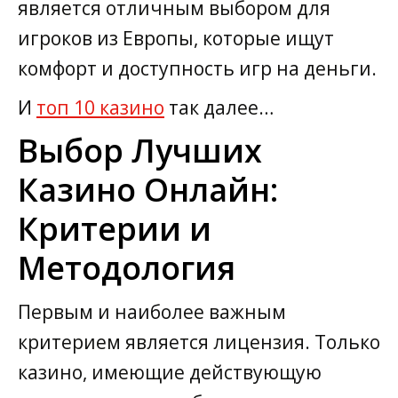
является отличным выбором для
игроков из Европы, которые ищут
комфорт и доступность игр на деньги.
И
топ 10 казино
так далее…
Выбор Лучших
Казино Онлайн:
Критерии и
Методология
Первым и наиболее важным
критерием является лицензия. Только
казино, имеющие действующую