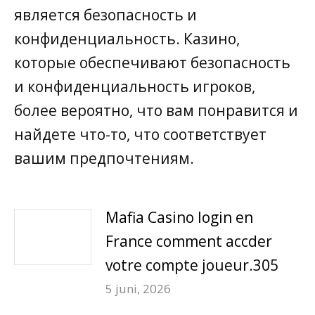
является безопасность и
конфиденциальность. Казино,
которые обеспечивают безопасность
и конфиденциальность игроков,
более вероятно, что вам понравится и
найдете что-то, что соответствует
вашим предпочтениям.
Mafia Casino login en
France comment accder
votre compte joueur.305
5 juni, 2026