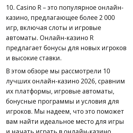
10. Casino R – это популярное онлайн-
казино, предлагающее более 2 000
игр, включая слоты и игровые
автоматы. Онлайн-казино R
предлагает бонусы для новых игроков
и высокие ставки.
В этом обзоре мы рассмотрели 10
лучших онлайн-казино 2026, сравним
их платформы, игровые автоматы,
бонусные программы и условия для
игроков. Мы надеем, что это поможет
вам найти идеальное место для игры
и начать играть в онлайн-казино.