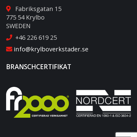
Fabriksgatan 15
775 54 Krylbo
SWEDEN
+46 226 619 25
info@krylboverkstader.se
BRANSCHCERTIFIKAT