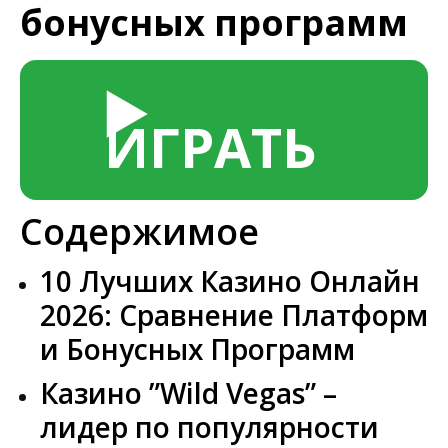
бонусных программ
▶️
ИГРАТЬ
Содержимое
10 Лучших Казино Онлайн
2026: Сравнение Платформ
и Бонусных Программ
Казино ”Wild Vegas” –
лидер по популярности