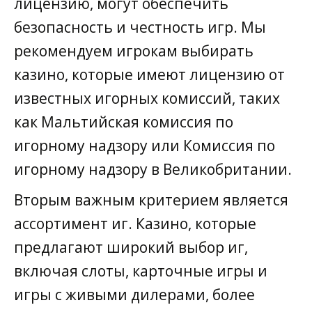
лицензию, могут обеспечить
безопасность и честность игр. Мы
рекомендуем игрокам выбирать
казино, которые имеют лицензию от
известных игорных комиссий, таких
как Мальтийская комиссия по
игорному надзору или Комиссия по
игорному надзору в Великобритании.
Вторым важным критерием является
ассортимент иг. Казино, которые
предлагают широкий выбор иг,
включая слоты, карточные игры и
игры с живыми дилерами, более