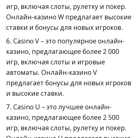
игр, включая слоты, рулетку и покер.
Онлайн-казино W предлагает высокие
ставки и бонусы для новых игроков.
6. Casino V – это популярное онлайн-
казино, предлагающее более 2 000
игр, включая слоты и игровые
автоматы. Онлайн-казино V
предлагает бонусы для новых игроков
и высокие ставки.
7. Casino U – это лучшее онлайн-
казино, предлагающее более 2 500
игр, включая слоты, рулетку и покер.