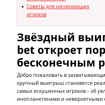
Советы для начинающих
игроков
Звёздный выиг
bet откроет по
бесконечным р
Добро пожаловать в захватывающий
крупный выигрыш становятся реаль
самых искушенных игроков – об у
инопланетянами и невероятными