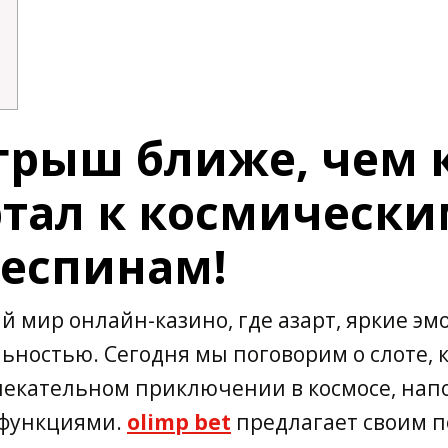
рыш ближе, чем к
ртал к космически
еспинам!
 мир онлайн-казино, где азарт, яркие эм
ностью. Сегодня мы поговорим о слоте, 
влекательном приключении в космосе, на
 функциями.
olimp bet
предлагает своим 