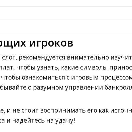
ющих игроков
от слот, рекомендуется внимательно изучи
плат, чтобы узнать, какие символы прин
 чтобы ознакомиться с игровым процессом
забывайте о разумном управлении банкро
ие, и не стоит воспринимать его как источ
а и надейтесь на удачу!