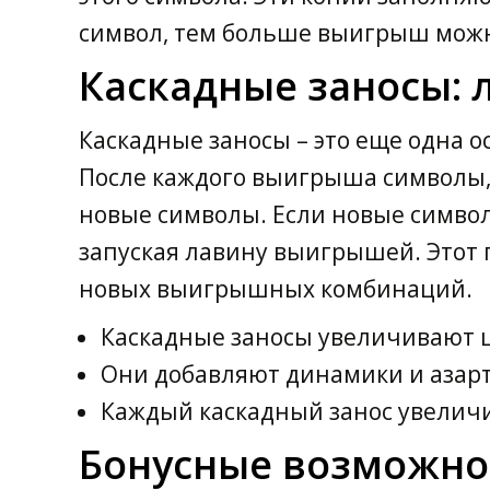
символ, тем больше выигрыш можн
Каскадные заносы:
Каскадные заносы – это еще одна 
После каждого выигрыша символы, 
новые символы. Если новые симво
запуская лавину выигрышей. Этот п
новых выигрышных комбинаций.
Каскадные заносы увеличивают
Они добавляют динамики и азарт
Каждый каскадный занос увелич
Бонусные возможнос