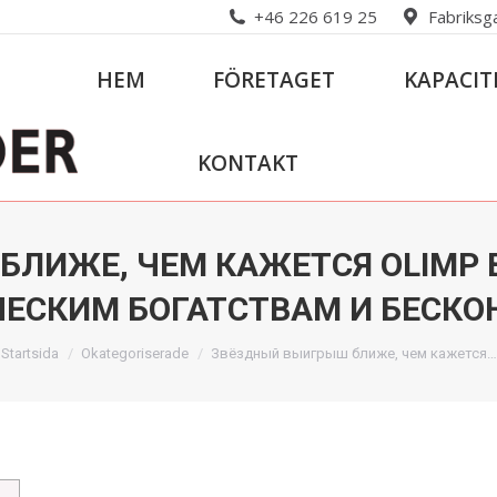
+46 226 619 25
Fabriksg
HEM
FÖRETAGET
KAPACIT
KONTAKT
ЛИЖЕ, ЧЕМ КАЖЕТСЯ OLIMP B
ЕСКИМ БОГАТСТВАМ И БЕСК
Du är här:
Startsida
Okategoriserade
Звёздный выигрыш ближе, чем кажется…