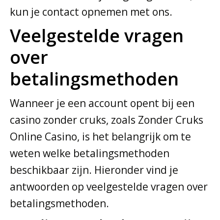
kun je contact opnemen met ons.
Veelgestelde vragen
over
betalingsmethoden
Wanneer je een account opent bij een
casino zonder cruks, zoals Zonder Cruks
Online Casino, is het belangrijk om te
weten welke betalingsmethoden
beschikbaar zijn. Hieronder vind je
antwoorden op veelgestelde vragen over
betalingsmethoden.