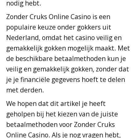
nodig hebt.
Zonder Cruks Online Casino is een
populaire keuze onder gokkers uit
Nederland, omdat het casino veilig en
gemakkelijk gokken mogelijk maakt. Met
de beschikbare betaalmethoden kun je
veilig en gemakkelijk gokken, zonder dat
je je financiële gegevens hoeft te delen
met derden.
We hopen dat dit artikel je heeft
geholpen bij het kiezen van de juiste
betaalmethoden voor Zonder Cruks
Online Casino. Als je nog vragen hebt,