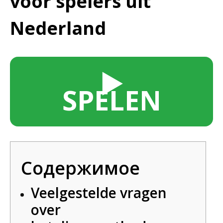
voor spelers uit
Nederland
▶️
SPELEN
Содержимое
Veelgestelde vragen
over