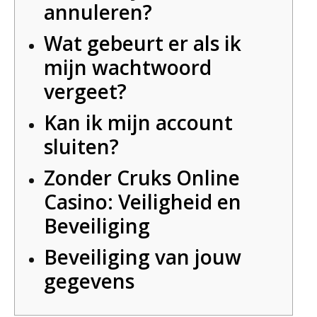
annuleren?
Wat gebeurt er als ik
mijn wachtwoord
vergeet?
Kan ik mijn account
sluiten?
Zonder Cruks Online
Casino: Veiligheid en
Beveiliging
Beveiliging van jouw
gegevens