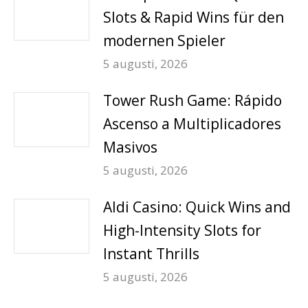
Slots & Rapid Wins für den
modernen Spieler
5 augusti, 2026
Tower Rush Game: Rápido
Ascenso a Multiplicadores
Masivos
5 augusti, 2026
Aldi Casino: Quick Wins and
High-Intensity Slots for
Instant Thrills
5 augusti, 2026