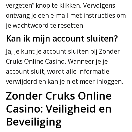
vergeten” knop te klikken. Vervolgens
ontvang je een e-mail met instructies om
je wachtwoord te resetten.
Kan ik mijn account sluiten?
Ja, je kunt je account sluiten bij Zonder
Cruks Online Casino. Wanneer je je
account sluit, wordt alle informatie
verwijderd en kan je niet meer inloggen.
Zonder Cruks Online
Casino: Veiligheid en
Beveiliging