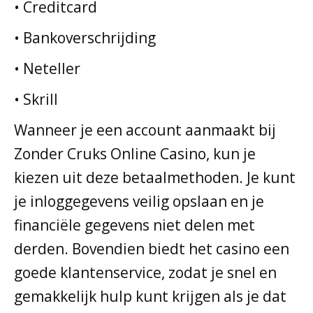
• Creditcard
• Bankoverschrijding
• Neteller
• Skrill
Wanneer je een account aanmaakt bij
Zonder Cruks Online Casino, kun je
kiezen uit deze betaalmethoden. Je kunt
je inloggegevens veilig opslaan en je
financiële gegevens niet delen met
derden. Bovendien biedt het casino een
goede klantenservice, zodat je snel en
gemakkelijk hulp kunt krijgen als je dat