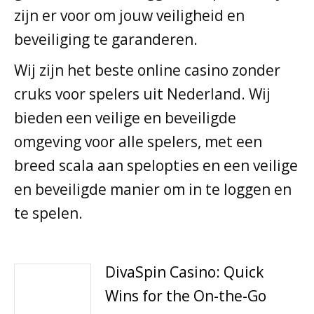
zijn er voor om jouw veiligheid en
beveiliging te garanderen.
Wij zijn het beste online casino zonder
cruks voor spelers uit Nederland. Wij
bieden een veilige en beveiligde
omgeving voor alle spelers, met een
breed scala aan spelopties en een veilige
en beveiligde manier om in te loggen en
te spelen.
DivaSpin Casino: Quick
Wins for the On-the-Go