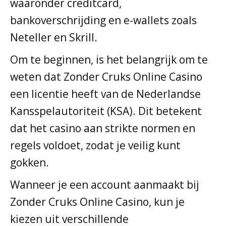
waaronder creditcard,
bankoverschrijding en e-wallets zoals
Neteller en Skrill.
Om te beginnen, is het belangrijk om te
weten dat Zonder Cruks Online Casino
een licentie heeft van de Nederlandse
Kansspelautoriteit (KSA). Dit betekent
dat het casino aan strikte normen en
regels voldoet, zodat je veilig kunt
gokken.
Wanneer je een account aanmaakt bij
Zonder Cruks Online Casino, kun je
kiezen uit verschillende