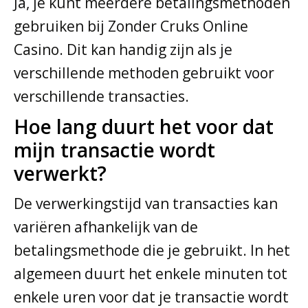
Ja, je kunt meerdere betalingsmethoden
gebruiken bij Zonder Cruks Online
Casino. Dit kan handig zijn als je
verschillende methoden gebruikt voor
verschillende transacties.
Hoe lang duurt het voor dat
mijn transactie wordt
verwerkt?
De verwerkingstijd van transacties kan
variëren afhankelijk van de
betalingsmethode die je gebruikt. In het
algemeen duurt het enkele minuten tot
enkele uren voor dat je transactie wordt