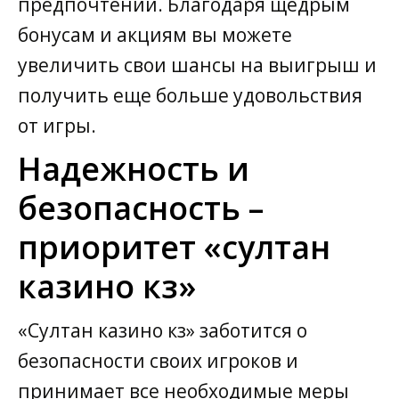
предпочтений. Благодаря щедрым
бонусам и акциям вы можете
увеличить свои шансы на выигрыш и
получить еще больше удовольствия
от игры.
Надежность и
безопасность –
приоритет «султан
казино кз»
«Султан казино кз» заботится о
безопасности своих игроков и
принимает все необходимые меры