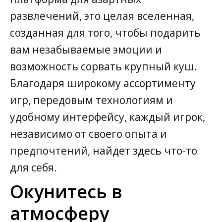
развлечений, это целая вселенная,
созданная для того, чтобы подарить
вам незабываемые эмоции и
возможность сорвать крупный куш.
Благодаря широкому ассортименту
игр, передовым технологиям и
удобному интерфейсу, каждый игрок,
независимо от своего опыта и
предпочтений, найдет здесь что-то
для себя.
Окунитесь в
атмосферу