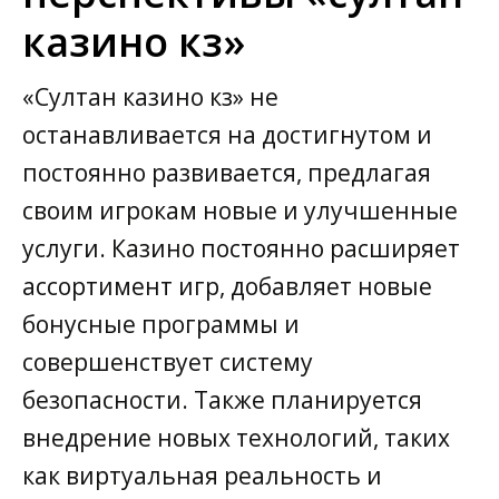
казино кз»
«Султан казино кз» не
останавливается на достигнутом и
постоянно развивается, предлагая
своим игрокам новые и улучшенные
услуги. Казино постоянно расширяет
ассортимент игр, добавляет новые
бонусные программы и
совершенствует систему
безопасности. Также планируется
внедрение новых технологий, таких
как виртуальная реальность и