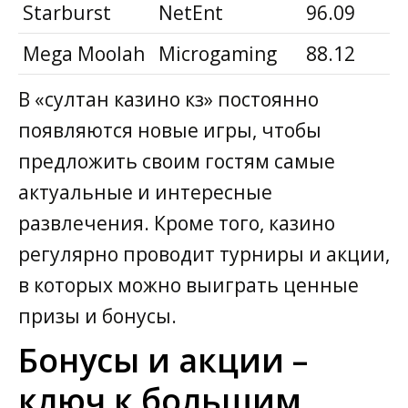
Starburst
NetEnt
96.09
Mega Moolah
Microgaming
88.12
В «султан казино кз» постоянно
появляются новые игры, чтобы
предложить своим гостям самые
актуальные и интересные
развлечения. Кроме того, казино
регулярно проводит турниры и акции,
в которых можно выиграть ценные
призы и бонусы.
Бонусы и акции –
ключ к большим