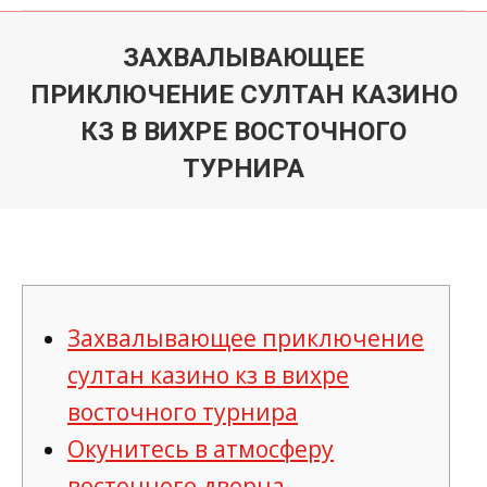
ЗАХВАЛЫВАЮЩЕЕ
ПРИКЛЮЧЕНИЕ СУЛТАН КАЗИНО
КЗ В ВИХРЕ ВОСТОЧНОГО
ТУРНИРА
Du är här:
Захвалывающее приключение
султан казино кз в вихре
восточного турнира
Окунитесь в атмосферу
восточного дворца