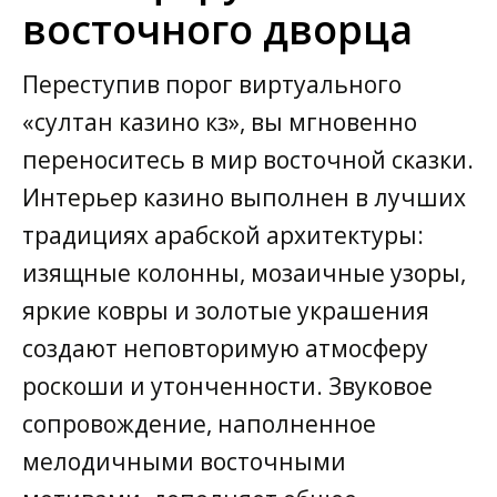
восточного дворца
Переступив порог виртуального
«султан казино кз», вы мгновенно
переноситесь в мир восточной сказки.
Интерьер казино выполнен в лучших
традициях арабской архитектуры:
изящные колонны, мозаичные узоры,
яркие ковры и золотые украшения
создают неповторимую атмосферу
роскоши и утонченности. Звуковое
сопровождение, наполненное
мелодичными восточными