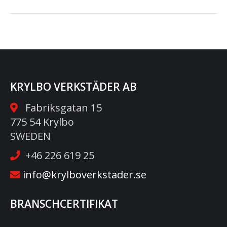
KRYLBO VERKSTÄDER AB
Fabriksgatan 15
775 54 Krylbo
SWEDEN
+46 226 619 25
info@krylboverkstader.se
BRANSCHCERTIFIKAT