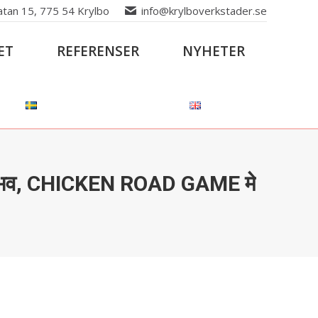
atan 15, 775 54 Krylbo
info@krylboverkstader.se
ET
REFERENSER
NYHETER
ोखा अनुभव, CHICKEN ROAD GAME मे