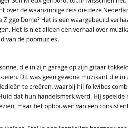
nger Son Mieux gehoord, toch? Misschien heb
cht over de waanzinnige reis die deze Neder
te Ziggo Dome? Het is een waargebeurd verha
 Het is niet alleen een verhaal over muzikaa
ld van de popmuziek.
ne, die in zijn garage op zijn gitaar tokkeld
broeien. Dit was geen gewone muzikant die in
dieën te creëren, waarbij hij folkvibes com
luid dat hun handelsmerk werd. Hij speelde n
ezien, maar het opbouwen van een consistent 