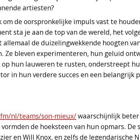
innende artiesten?
 om de oorspronkelijke impuls vast te houden
nt sta je aan de top van de wereld, het volg
et allemaal de duizelingwekkende hoogten van 
. Ze bleven experimenteren, hun geluid ont
op hun lauweren te rusten, onderstreept hun 
 factor in hun verdere succes en een belangrij
i.fm/nl/teams/son-mieux/
waarschijnlijk beter
n vormden de hoeksteen van hun opmars. De 
zier en Will Knox, en zelfs de legendarische 