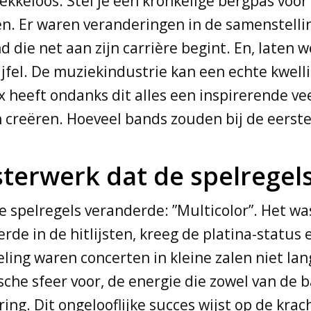
lekkeloos. Stel je een kronkelige bergpas voor
. Er waren veranderingen in de samenstellin
 die net aan zijn carrière begint. En, laten we
fel. De muziekindustrie kan een echte kwellin
 heeft ondanks dit alles een inspirerende ve
en creëren. Hoeveel bands zouden bij de eers
sterwerk dat de spelregel
spelregels veranderde: ”Multicolor”. Het was
e in de hitlijsten, kreeg de platina-status
ing waren concerten in kleine zalen niet lan
rische sfeer voor, de energie die zowel van de
ring. Dit ongelooflijke succes wijst op de kra