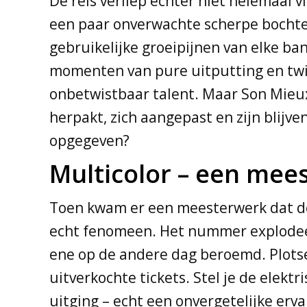
De reis verliep echter niet helemaal v
een paar onverwachte scherpe bochten
gebruikelijke groeipijnen van elke band
momenten van pure uitputting en twij
onbetwistbaar talent. Maar Son Mieux
herpakt, zich aangepast en zijn blijv
opgegeven?
Multicolor – een mee
Toen kwam er een meesterwerk dat de 
echt fenomeen. Het nummer explodeerd
ene op de andere dag beroemd. Plotsel
uitverkochte tickets. Stel je de elekt
uitging – echt een onvergetelijke erva