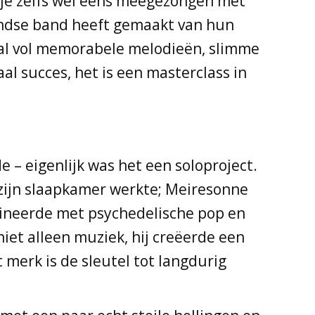
 je zelfs wel eens meegezongen met
landse band heeft gemaakt van hun
al vol memorabele melodieën, slimme
l succes, het is een masterclass in
e – eigenlijk was het een soloproject.
 zijn slaapkamer werkte; Meiresonne
bineerde met psychedelische pop en
iet alleen muziek, hij creëerde een
merk is de sleutel tot langdurig