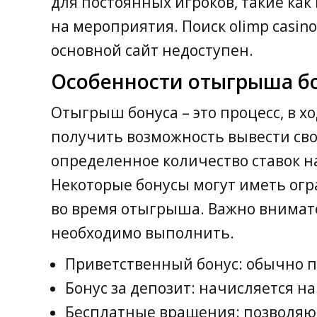
для постоянных игроков, такие к
на мероприятия. Поиск olimp casi
основной сайт недоступен.
Особенности отыгрыша бо
Отыгрыш бонуса – это процесс, в 
получить возможность вывести св
определенное количество ставок н
Некоторые бонусы могут иметь огр
во время отыгрыша. Важно внимате
необходимо выполнить.
Приветственный бонус: обычно п
Бонус за депозит: начисляется н
Бесплатные вращения: позволяют