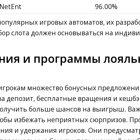
NetEnt
96.00%
пулярных игровых автоматов, их разрабо
ыбор слота должен основываться на индив
ния и программы лояль
игрокам множество бонусных предложений
 за депозит, бесплатные вращения и кешбэ
 получить больше шансов на выигрыш. Ва
тобы избежать неприятных сюрпризов. Пр
ния и удержания игроков. Они предусма