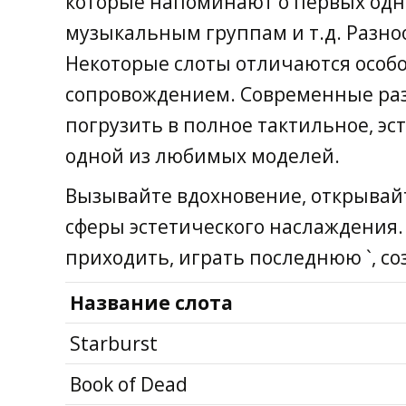
которые напоминают о первых одн
музыкальным группам и т.д. Разноо
Некоторые слоты отличаются особ
сопровождением. Современные раз
погрузить в полное тактильное, э
одной из любимых моделей.
Вызывайте вдохновение, открывайте
сферы эстетического наслаждения.
приходить, играть последнюю `, со
Название слота
Starburst
Book of Dead