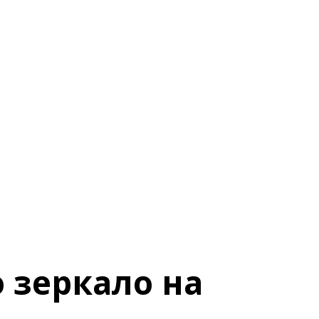
 зеркало на