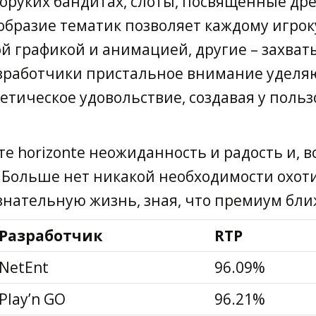
оруких бандитах, слоты, посвященные др
бразие тематик позволяет каждому игроку
ой графикой и анимацией, другие – захв
работчики пристальное внимание уделяю
стетическое удовольствие, создавая у пол
 horizonte неожиданность и радость и, в
 Больше нет никакой необходимости охоти
знательную жизнь, зная, что премиум бли
Разработчик
RTP
NetEnt
96.09%
Play’n GO
96.21%