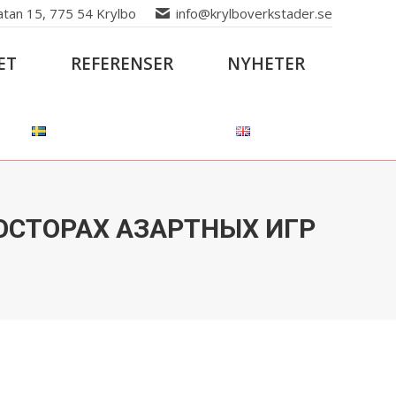
atan 15, 775 54 Krylbo
info@krylboverkstader.se
ET
REFERENSER
NYHETER
ОСТОРАХ АЗАРТНЫХ ИГР