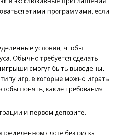
бэк и эксклюзивные приглашения
зоваться этими программами, если
ределенные условия, чтобы
са. Обычно требуется сделать
выигрыши смогут быть выведены.
типу игр, в которые можно играть
чтобы понять, какие требования
трации и первом депозите.
определенном слоте без риска