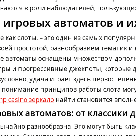
ываются в роли наблюдателей, пользующих
игровых автоматов и и
 как слоты, – это один из самых популяр
воей простотой, разнообразием тематик 
е автоматы оснащены множеством дополн
гры и прогрессивные джекпоты, которые д
словно, удача играет здесь первостепенн
и понимание принципов работы слота мог
mp casino зеркало
найти становится вполн
ровых автоматов: от классики 
ычайно разнообразна. Это могут быть кла