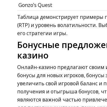
Gonzo’s Quest
Таблица демонстрирует примеры по
(RTP) и уровень волатильности. В
его стратегии игры.
Бонусные предложе
казино
Онлайн-казино предлагают своим 
бонусы для новых игроков, бонусы
увеличить свой игровой баланс и
получения и отыгрыша бонусов, ч
являются важной частью привлече