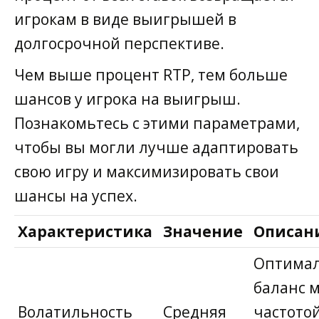
игрокам в виде выигрышей в
долгосрочной перспективе.
Чем выше процент RTP, тем больше
шансов у игрока на выигрыш.
Познакомьтесь с этими параметрами,
чтобы вы могли лучше адаптировать
свою игру и максимизировать свои
шансы на успех.
Характеристика
Значение
Описан
Оптима
баланс 
Волатильность
Средняя
частотой