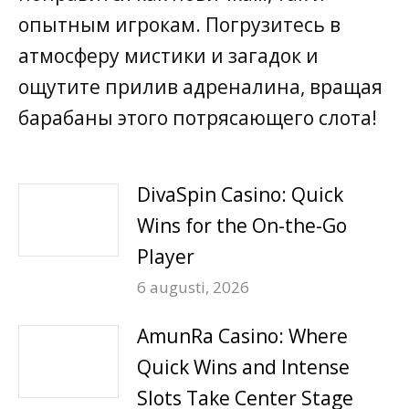
опытным игрокам. Погрузитесь в
атмосферу мистики и загадок и
ощутите прилив адреналина, вращая
барабаны этого потрясающего слота!
DivaSpin Casino: Quick
Wins for the On-the-Go
Player
6 augusti, 2026
AmunRa Casino: Where
Quick Wins and Intense
Slots Take Center Stage