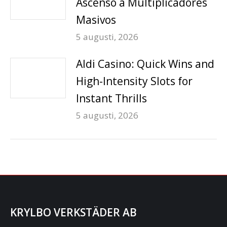
Ascenso a Multiplicadores
Masivos
5 augusti, 2026
Aldi Casino: Quick Wins and
High-Intensity Slots for
Instant Thrills
5 augusti, 2026
KRYLBO VERKSTÄDER AB