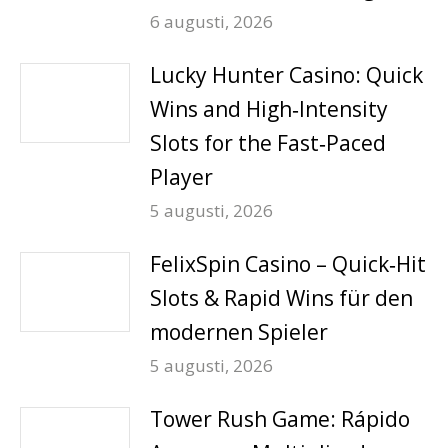
6 augusti, 2026
Lucky Hunter Casino: Quick
Wins and High‑Intensity
Slots for the Fast‑Paced
Player
5 augusti, 2026
FelixSpin Casino – Quick‑Hit
Slots & Rapid Wins für den
modernen Spieler
5 augusti, 2026
Tower Rush Game: Rápido