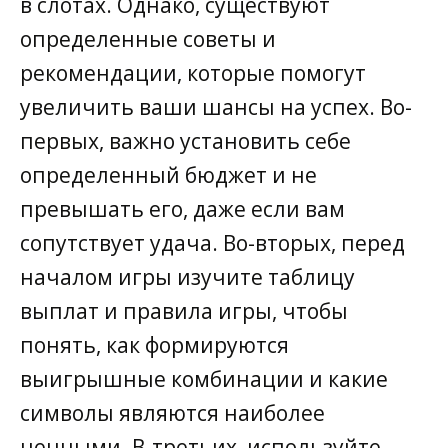
в слотах. Однако, существуют
определенные советы и
рекомендации, которые помогут
увеличить ваши шансы на успех. Во-
первых, важно установить себе
определенный бюджет и не
превышать его, даже если вам
сопутствует удача. Во-вторых, перед
началом игры изучите таблицу
выплат и правила игры, чтобы
понять, как формируются
выигрышные комбинации и какие
символы являются наиболее
ценными. В-третьих, используйте