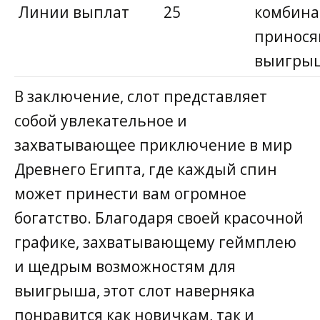
Линии выплат
25
комбина
принос
выигры
В заключение, слот представляет
собой увлекательное и
захватывающее приключение в мир
Древнего Египта, где каждый спин
может принести вам огромное
богатство. Благодаря своей красочной
графике, захватывающему геймплею
и щедрым возможностям для
выигрыша, этот слот наверняка
понравится как новичкам, так и