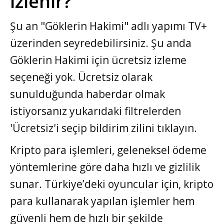
izlenir?
Şu an "Göklerin Hakimi" adlı yapımı TV+
üzerinden seyredebilirsiniz. Şu anda
Göklerin Hakimi için ücretsiz izleme
seçeneği yok. Ücretsiz olarak
sunulduğunda haberdar olmak
istiyorsanız yukarıdaki filtrelerden
'Ücretsiz'i seçip bildirim zilini tıklayın.
Kripto para işlemleri, geleneksel ödeme
yöntemlerine göre daha hızlı ve gizlilik
sunar. Türkiye’deki oyuncular için, kripto
para kullanarak yapılan işlemler hem
güvenli hem de hızlı bir şekilde