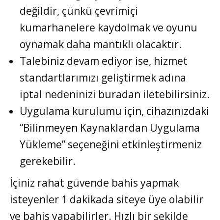
değildir, çünkü çevrimiçi
kumarhanelere kaydolmak ve oyunu
oynamak daha mantıklı olacaktır.
Talebiniz devam ediyor ise, hizmet
standartlarımızı geliştirmek adına
iptal nedeninizi buradan iletebilirsiniz.
Uygulama kurulumu için, cihazınızdaki
“Bilinmeyen Kaynaklardan Uygulama
Yükleme” seçeneğini etkinleştirmeniz
gerekebilir.
İçiniz rahat güvende bahis yapmak
isteyenler 1 dakikada siteye üye olabilir
ve bahis yapabilirler. Hızlı bir şekilde