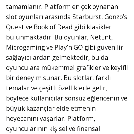
tamamlanır. Platform en çok oynanan
slot oyunları arasında Starburst, Gonzo’s
Quest ve Book of Dead gibi klasikler
bulunmaktadır. Bu oyunlar, NetEnt,
Microgaming ve Play’n GO gibi güvenilir
sağlayıcılardan gelmektedir, bu da
oyunculara mükemmel grafikler ve keyifli
bir deneyim sunar. Bu slotlar, farklı
temalar ve çeşitli özelliklerle gelir,
böylece kullanıcılar sonsuz eğlencenin ve
büyük kazançlar elde etmenin
heyecanını yaşarlar. Platform,
oyuncularının kişisel ve finansal