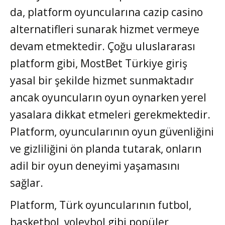
da, platform oyuncularına cazip casino
alternatifleri sunarak hizmet vermeye
devam etmektedir. Çoğu uluslararası
platform gibi, MostBet Türkiye giriş
yasal bir şekilde hizmet sunmaktadır
ancak oyuncuların oyun oynarken yerel
yasalara dikkat etmeleri gerekmektedir.
Platform, oyuncularının oyun güvenliğini
ve gizliliğini ön planda tutarak, onların
adil bir oyun deneyimi yaşamasını
sağlar.
Platform, Türk oyuncularının futbol,
basketbol, voleybol gibi popüler