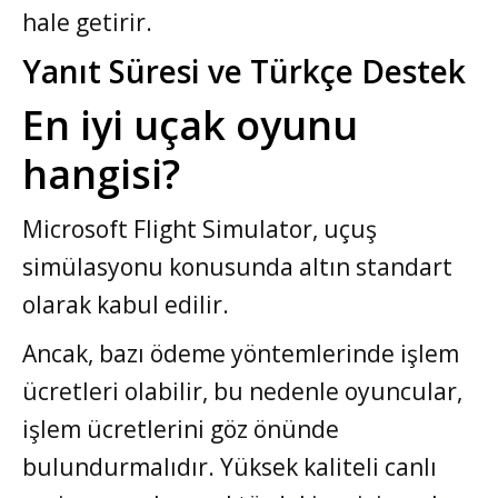
hale getirir.
Yanıt Süresi ve Türkçe Destek
En iyi uçak oyunu
hangisi?
Microsoft Flight Simulator, uçuş
simülasyonu konusunda altın standart
olarak kabul edilir.
Ancak, bazı ödeme yöntemlerinde işlem
ücretleri olabilir, bu nedenle oyuncular,
işlem ücretlerini göz önünde
bulundurmalıdır. Yüksek kaliteli canlı