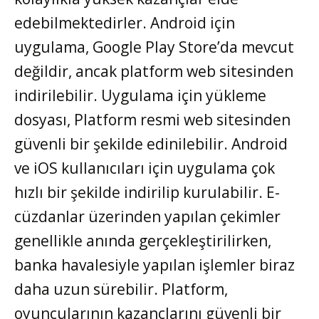
edebilmektedirler. Android için
uygulama, Google Play Store’da mevcut
değildir, ancak platform web sitesinden
indirilebilir. Uygulama için yükleme
dosyası, Platform resmi web sitesinden
güvenli bir şekilde edinilebilir. Android
ve iOS kullanıcıları için uygulama çok
hızlı bir şekilde indirilip kurulabilir. E-
cüzdanlar üzerinden yapılan çekimler
genellikle anında gerçekleştirilirken,
banka havalesiyle yapılan işlemler biraz
daha uzun sürebilir. Platform,
oyuncularının kazançlarını güvenli bir