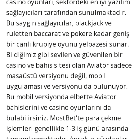
casino oyunları, sektördeki en iyi yazılım
sağlayıcıları tarafından sunulmaktadır.
Bu saygın sağlayıcılar, blackjack ve
ruletten baccarat ve pokere kadar geniş
bir canlı krupiye oyunu yelpazesi sunar.
Bildiğimiz gibi sevilen ve güvenilen bir
casino ve bahis sitesi olan Aviator sadece
masaüstü versiyonu değil, mobil
uygulaması ve versiyonu da bulunuyor.
Bu mobil versiyonda elbette Aviator
bahislerini ve casino oyunlarını da
bulabilirsiniz. MostBet’te para çekme
işlemleri genellikle 1-3 iş günü arasında
tamamlanmaktadır. Ancak, e-cüzdanlar