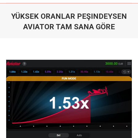
YÜKSEK ORANLAR PEŞINDEYSEN
AVIATOR TAM SANA GÖRE
Du är här: