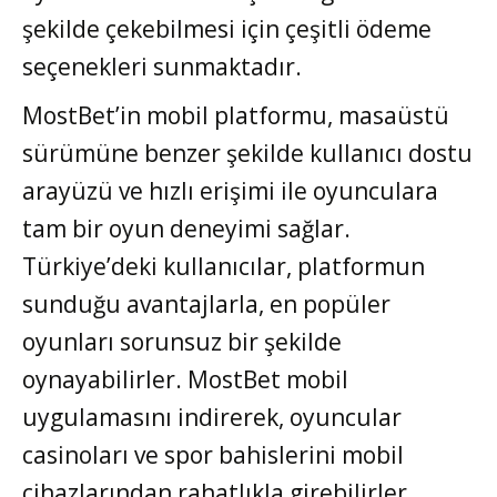
şekilde çekebilmesi için çeşitli ödeme
seçenekleri sunmaktadır.
MostBet’in mobil platformu, masaüstü
sürümüne benzer şekilde kullanıcı dostu
arayüzü ve hızlı erişimi ile oyunculara
tam bir oyun deneyimi sağlar.
Türkiye’deki kullanıcılar, platformun
sunduğu avantajlarla, en popüler
oyunları sorunsuz bir şekilde
oynayabilirler. MostBet mobil
uygulamasını indirerek, oyuncular
casinoları ve spor bahislerini mobil
cihazlarından rahatlıkla girebilirler.