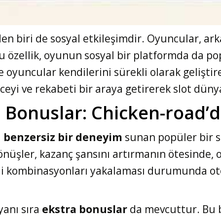
en biri de sosyal etkileşimdir. Oyuncular, arka
u özellik, oyunun sosyal bir platformda da po
de oyuncular kendilerini sürekli olarak geliştir
ceyi ve rekabeti bir araya getirerek slot dünya
a Bonuslar: Chicken-road’
a
benzersiz bir deneyim
sunan popüler bir 
dönüşler, kazanç şansını artırmanın ötesinde,
rli kombinasyonları yakalaması durumunda oto
yanı sıra
ekstra bonuslar
da mevcuttur. Bu b