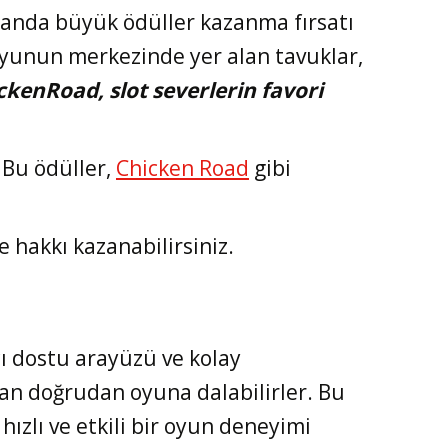
anda büyük ödüller kazanma fırsatı
unun merkezinde yer alan tavuklar,
ckenRoad, slot severlerin favori
 Bu ödüller,
Chicken Road
gibi
 hakkı kazanabilirsiniz.
ı dostu arayüzü ve kolay
dan doğrudan oyuna dalabilirler. Bu
hızlı ve etkili bir oyun deneyimi