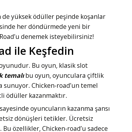
m de yüksek ödüller peşinde koşanlar
yesinde her döndürmede yeni bir
nRoad’u denemek isteyebilirsiniz!
ad ile Keşfedin
 oyunudur. Bu oyun, klasik slot
k temalı
bu oyun, oyunculara çiftlik
da sunuyor. Chicken-road’un temel
tli ödüller kazanmaktır.
 sayesinde oyuncuların kazanma şansı
tsiz dönüşleri tetikler. Ücretsiz
. Bu özellikler, Chicken-road’u sadece