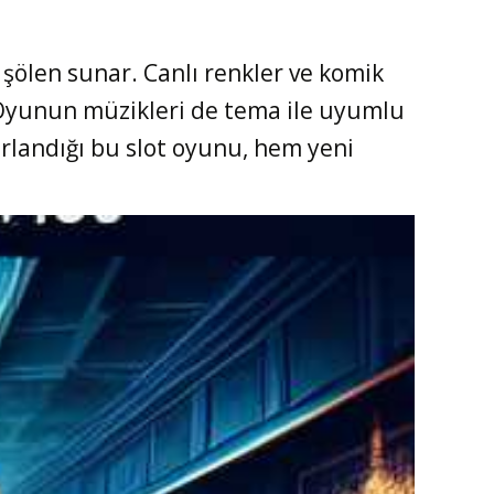
l şölen sunar. Canlı renkler ve komik
. Oyunun müzikleri de tema ile uyumlu
arlandığı bu slot oyunu, hem yeni