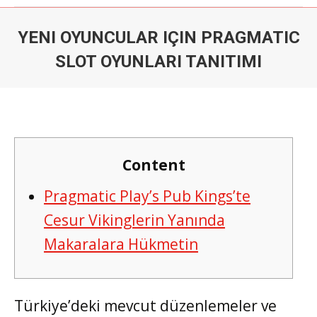
YENI OYUNCULAR IÇIN PRAGMATIC
SLOT OYUNLARI TANITIMI
Du är här:
Content
Pragmatic Play’s Pub Kings’te
Cesur Vikinglerin Yanında
Makaralara Hükmetin
Türkiye’deki mevcut düzenlemeler ve