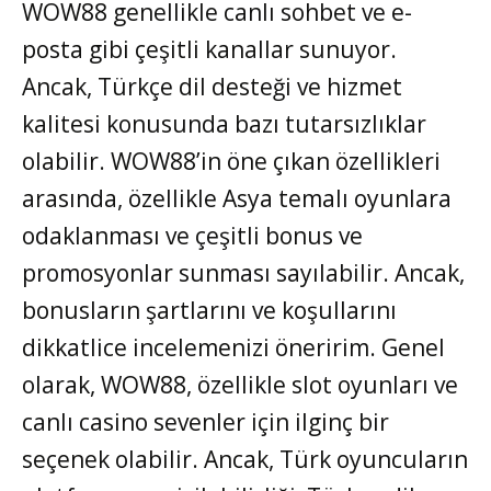
WOW88 genellikle canlı sohbet ve e-
posta gibi çeşitli kanallar sunuyor.
Ancak, Türkçe dil desteği ve hizmet
kalitesi konusunda bazı tutarsızlıklar
olabilir. WOW88’in öne çıkan özellikleri
arasında, özellikle Asya temalı oyunlara
odaklanması ve çeşitli bonus ve
promosyonlar sunması sayılabilir. Ancak,
bonusların şartlarını ve koşullarını
dikkatlice incelemenizi öneririm. Genel
olarak, WOW88, özellikle slot oyunları ve
canlı casino sevenler için ilginç bir
seçenek olabilir. Ancak, Türk oyuncuların