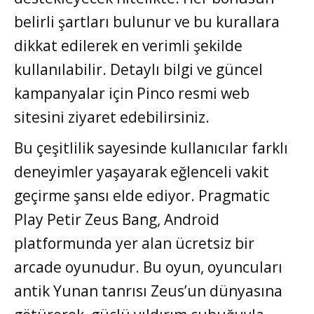
belirli şartları bulunur ve bu kurallara
dikkat edilerek en verimli şekilde
kullanılabilir. Detaylı bilgi ve güncel
kampanyalar için Pinсo resmi web
sitesini ziyaret edebilirsiniz.
Bu çeşitlilik sayesinde kullanıcılar farklı
deneyimler yaşayarak eğlenceli vakit
geçirme şansı elde ediyor. Pragmatic
Play Petir Zeus Bang, Android
platformunda yer alan ücretsiz bir
arcade oyunudur. Bu oyun, oyuncuları
antik Yunan tanrısı Zeus’un dünyasına