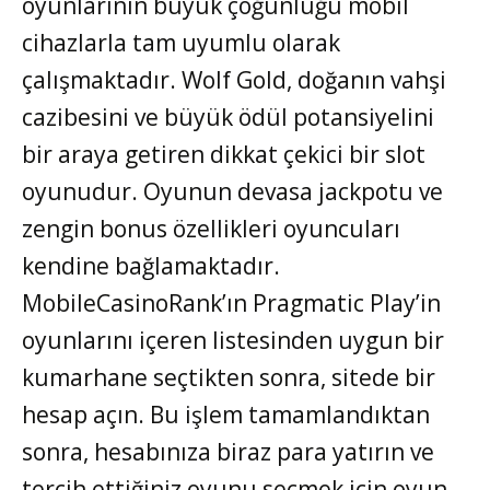
oyunlarının büyük çoğunluğu mobil
cihazlarla tam uyumlu olarak
çalışmaktadır. Wolf Gold, doğanın vahşi
cazibesini ve büyük ödül potansiyelini
bir araya getiren dikkat çekici bir slot
oyunudur. Oyunun devasa jackpotu ve
zengin bonus özellikleri oyuncuları
kendine bağlamaktadır.
MobileCasinoRank’ın Pragmatic Play’in
oyunlarını içeren listesinden uygun bir
kumarhane seçtikten sonra, sitede bir
hesap açın. Bu işlem tamamlandıktan
sonra, hesabınıza biraz para yatırın ve
tercih ettiğiniz oyunu seçmek için oyun