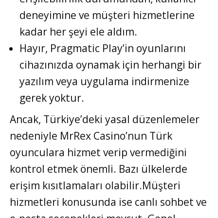
deneyimine ve müşteri hizmetlerine
kadar her şeyi ele aldım.
Hayır, Pragmatic Play’in oyunlarını
cihazınızda oynamak için herhangi bir
yazılım veya uygulama indirmenize
gerek yoktur.
Ancak, Türkiye’deki yasal düzenlemeler
nedeniyle MrRex Casino’nun Türk
oyunculara hizmet verip vermediğini
kontrol etmek önemli. Bazı ülkelerde
erişim kısıtlamaları olabilir.Müşteri
hizmetleri konusunda ise canlı sohbet ve