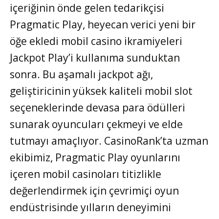
içeriğinin önde gelen tedarikçisi
Pragmatic Play, heyecan verici yeni bir
öğe ekledi mobil casino ikramiyeleri
Jackpot Play’i kullanıma sunduktan
sonra. Bu aşamalı jackpot ağı,
geliştiricinin yüksek kaliteli mobil slot
seçeneklerinde devasa para ödülleri
sunarak oyuncuları çekmeyi ve elde
tutmayı amaçlıyor. CasinoRank’ta uzman
ekibimiz, Pragmatic Play oyunlarını
içeren mobil casinoları titizlikle
değerlendirmek için çevrimiçi oyun
endüstrisinde yılların deneyimini