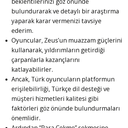
beklentilerinizi göz önünde
bulundurarak ve detaylı bir araştırma
yaparak karar vermenizi tavsiye
ederim.
Oyuncular, Zeus’un muazzam güçlerini
kullanarak, yıldırımların getirdiği
çarpanlarla kazançlarını
katlayabilirler.
Ancak, Türk oyuncuların platformun
erişilebilirliği, Türkçe dil desteği ve
müşteri hizmetleri kalitesi gibi
faktörleri göz önünde bulundurmaları
önemlidir.
Ardından “Para Çekme” sekmesine