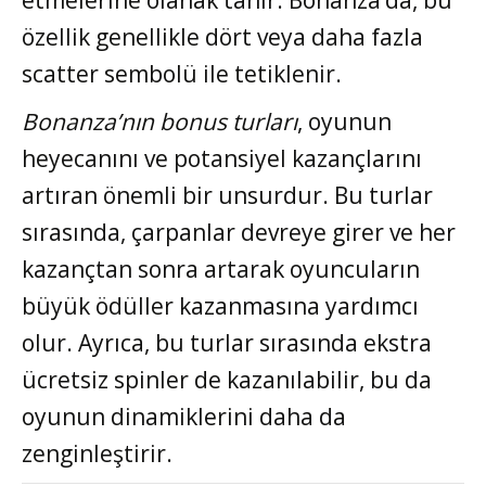
etmelerine olanak tanır. Bonanza’da, bu
özellik genellikle dört veya daha fazla
scatter sembolü ile tetiklenir.
Bonanza’nın bonus turları
, oyunun
heyecanını ve potansiyel kazançlarını
artıran önemli bir unsurdur. Bu turlar
sırasında, çarpanlar devreye girer ve her
kazançtan sonra artarak oyuncuların
büyük ödüller kazanmasına yardımcı
olur. Ayrıca, bu turlar sırasında ekstra
ücretsiz spinler de kazanılabilir, bu da
oyunun dinamiklerini daha da
zenginleştirir.