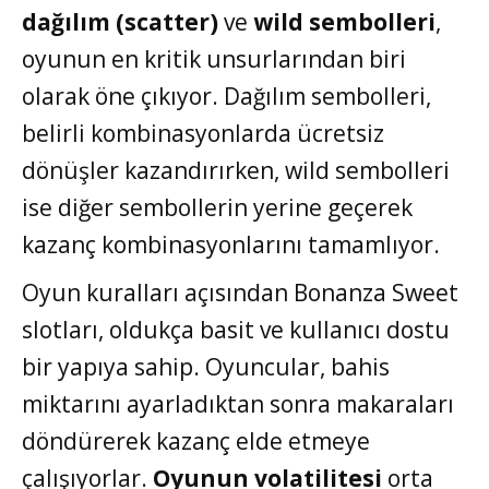
dağılım (scatter)
ve
wild sembolleri
,
oyunun en kritik unsurlarından biri
olarak öne çıkıyor. Dağılım sembolleri,
belirli kombinasyonlarda ücretsiz
dönüşler kazandırırken, wild sembolleri
ise diğer sembollerin yerine geçerek
kazanç kombinasyonlarını tamamlıyor.
Oyun kuralları açısından Bonanza Sweet
slotları, oldukça basit ve kullanıcı dostu
bir yapıya sahip. Oyuncular, bahis
miktarını ayarladıktan sonra makaraları
döndürerek kazanç elde etmeye
çalışıyorlar.
Oyunun volatilitesi
orta