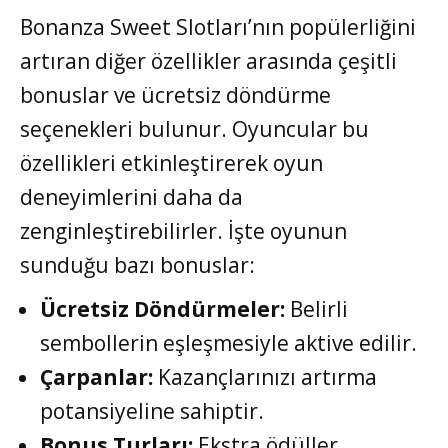
Bonanza Sweet Slotları’nın popülerliğini
artıran diğer özellikler arasında çeşitli
bonuslar ve ücretsiz döndürme
seçenekleri bulunur. Oyuncular bu
özellikleri etkinleştirerek oyun
deneyimlerini daha da
zenginleştirebilirler. İşte oyunun
sunduğu bazı bonuslar:
Ücretsiz Döndürmeler:
Belirli
sembollerin eşleşmesiyle aktive edilir.
Çarpanlar:
Kazançlarınızı artırma
potansiyeline sahiptir.
Bonus Turları:
Ekstra ödüller