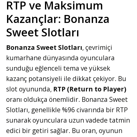
RTP ve Maksimum
Kazançlar: Bonanza
Sweet Slotları
Bonanza Sweet Slotları
, çevrimiçi
kumarhane dünyasında oyunculara
sunduğu eğlenceli tema ve yüksek
kazanç potansiyeli ile dikkat çekiyor. Bu
slot oyununda,
RTP (Return to Player)
oranı oldukça önemlidir. Bonanza Sweet
Slotları, genellikle %96 civarında bir RTP
sunarak oyunculara uzun vadede tatmin
edici bir getiri sağlar. Bu oran, oyunun