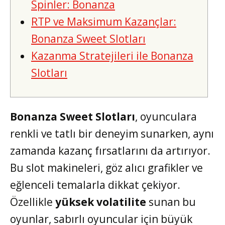
Spinler: Bonanza
RTP ve Maksimum Kazançlar:
Bonanza Sweet Slotları
Kazanma Stratejileri ile Bonanza
Slotları
Bonanza Sweet Slotları
, oyunculara
renkli ve tatlı bir deneyim sunarken, aynı
zamanda kazanç fırsatlarını da artırıyor.
Bu slot makineleri, göz alıcı grafikler ve
eğlenceli temalarla dikkat çekiyor.
Özellikle
yüksek volatilite
sunan bu
oyunlar, sabırlı oyuncular için büyük