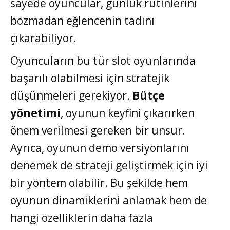
sayede oyuncular, günlük rutinlerini
bozmadan eğlencenin tadını
çıkarabiliyor.
Oyuncuların bu tür slot oyunlarında
başarılı olabilmesi için stratejik
düşünmeleri gerekiyor.
Bütçe
yönetimi
, oyunun keyfini çıkarırken
önem verilmesi gereken bir unsur.
Ayrıca, oyunun demo versiyonlarını
denemek de strateji geliştirmek için iyi
bir yöntem olabilir. Bu şekilde hem
oyunun dinamiklerini anlamak hem de
hangi özelliklerin daha fazla