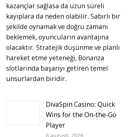
kazançlar sağlasa da uzun süreli
kayıplara da neden olabilir. Sabırlı bir
şekilde oynamak ve doğru zamanı
beklemek, oyuncuların avantajına
olacaktır. Stratejik düşünme ve planlı
hareket etme yeteneği, Bonanza
slotlarında başarıyı getiren temel
unsurlardan biridir.
DivaSpin Casino: Quick
Wins for the On-the-Go
Player
6 augusti, 2026