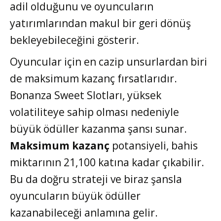
adil olduğunu ve oyuncuların
yatırımlarından makul bir geri dönüş
bekleyebileceğini gösterir.
Oyuncular için en cazip unsurlardan biri
de maksimum kazanç fırsatlarıdır.
Bonanza Sweet Slotları, yüksek
volatiliteye sahip olması nedeniyle
büyük ödüller kazanma şansı sunar.
Maksimum kazanç
potansiyeli, bahis
miktarının 21,100 katına kadar çıkabilir.
Bu da doğru strateji ve biraz şansla
oyuncuların büyük ödüller
kazanabileceği anlamına gelir.