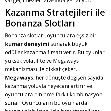
vazgeçilmezleri arasında yer alıyor.
Kazanma Stratejileri ile
Bonanza Slotları
Bonanza slotları, oyunculara eşsiz bir
kumar deneyimi
sunarak büyük
ödüller kazanma fırsatı verir. Bu oyunlar,
yüksek volatilite ve Megaways
mekanizması ile dikkat çeker.
Megaways
, her dönüşte değişen sayıda
kazanma yoluyla heyecanı artırır ve
oyunculara binlerce farklı kombinasyon
sunar. Oyuncuların bu oyunlarda