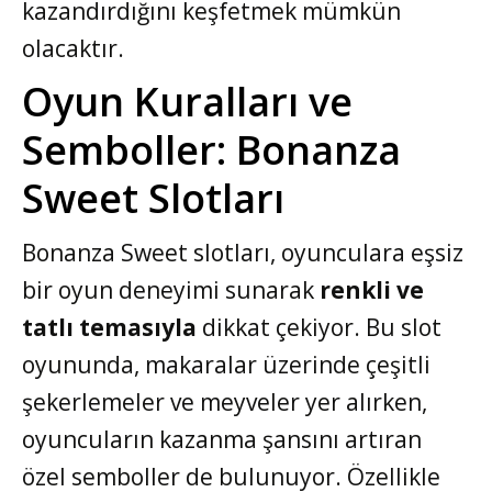
kazandırdığını keşfetmek mümkün
olacaktır.
Oyun Kuralları ve
Semboller: Bonanza
Sweet Slotları
Bonanza Sweet slotları, oyunculara eşsiz
bir oyun deneyimi sunarak
renkli ve
tatlı temasıyla
dikkat çekiyor. Bu slot
oyununda, makaralar üzerinde çeşitli
şekerlemeler ve meyveler yer alırken,
oyuncuların kazanma şansını artıran
özel semboller de bulunuyor. Özellikle