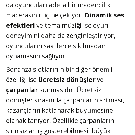
da oyuncuları adeta bir madencilik
macerasının içine çekiyor.
Dinamik ses
efektleri
ve tema müziği ise oyun
deneyimini daha da zenginleştiriyor,
oyuncuların saatlerce sıkılmadan
oynamasını sağlıyor.
Bonanza slotlarının bir diğer önemli
özelliği ise
ücretsiz dönüşler
ve
çarpanlar
sunmasıdır. Ücretsiz
dönüşler sırasında çarpanların artması,
kazançların katlanarak büyümesine
olanak tanıyor. Özellikle çarpanların
sınırsız artış gösterebilmesi, büyük