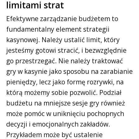
limitami strat
Efektywne zarządzanie budżetem to
fundamentalny element strategii
kasynowej. Należy ustalić limit, który
jesteśmy gotowi stracić, i bezwzględnie
go przestrzegać. Nie należy traktować
gry w kasynie jako sposobu na zarabianie
pieniędzy, lecz jako formę rozrywki, na
którą możemy sobie pozwolić. Podział
budżetu na mniejsze sesje gry również
może pomóc w uniknięciu pochopnych
decyzji i emocjonalnych zakładów.
Przykładem może być ustalenie