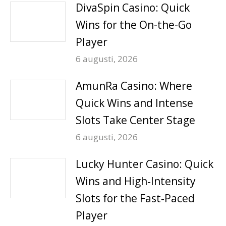
DivaSpin Casino: Quick
Wins for the On-the-Go
Player
6 augusti, 2026
AmunRa Casino: Where
Quick Wins and Intense
Slots Take Center Stage
6 augusti, 2026
Lucky Hunter Casino: Quick
Wins and High‑Intensity
Slots for the Fast‑Paced
Player