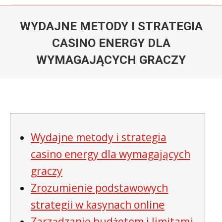
WYDAJNE METODY I STRATEGIA
CASINO ENERGY DLA
WYMAGAJĄCYCH GRACZY
Du är här:
Wydajne metody i strategia
casino energy dla wymagających
graczy
Zrozumienie podstawowych
strategii w kasynach online
Zarządzanie budżetem i limitami