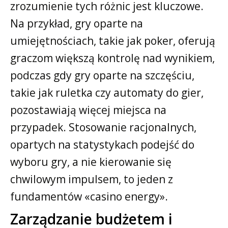
zrozumienie tych różnic jest kluczowe.
Na przykład, gry oparte na
umiejętnościach, takie jak poker, oferują
graczom większą kontrolę nad wynikiem,
podczas gdy gry oparte na szczęściu,
takie jak ruletka czy automaty do gier,
pozostawiają więcej miejsca na
przypadek. Stosowanie racjonalnych,
opartych na statystykach podejść do
wyboru gry, a nie kierowanie się
chwilowym impulsem, to jeden z
fundamentów «casino energy».
Zarządzanie budżetem i