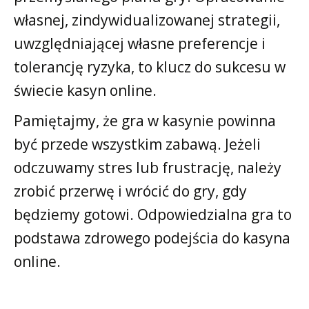
własnej, zindywidualizowanej strategii,
uwzględniającej własne preferencje i
tolerancję ryzyka, to klucz do sukcesu w
świecie kasyn online.
Pamiętajmy, że gra w kasynie powinna
być przede wszystkim zabawą. Jeżeli
odczuwamy stres lub frustrację, należy
zrobić przerwę i wrócić do gry, gdy
będziemy gotowi. Odpowiedzialna gra to
podstawa zdrowego podejścia do kasyna
online.