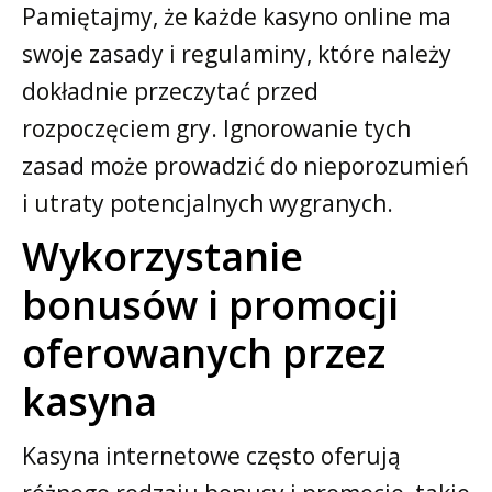
Pamiętajmy, że każde kasyno online ma
swoje zasady i regulaminy, które należy
dokładnie przeczytać przed
rozpoczęciem gry. Ignorowanie tych
zasad może prowadzić do nieporozumień
i utraty potencjalnych wygranych.
Wykorzystanie
bonusów i promocji
oferowanych przez
kasyna
Kasyna internetowe często oferują