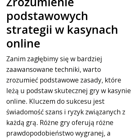
Zrozumienie
podstawowych
strategii w kasynach
online
Zanim zagłębimy się w bardziej
zaawansowane techniki, warto
zrozumieć podstawowe zasady, które
leżą u podstaw skutecznej gry w kasynie
online. Kluczem do sukcesu jest
świadomość szans i ryzyk związanych z
każdą grą. Różne gry oferują różne
prawdopodobieństwo wygranej, a