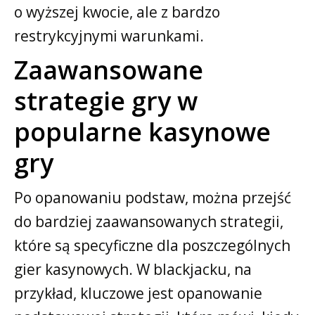
o wyższej kwocie, ale z bardzo
restrykcyjnymi warunkami.
Zaawansowane
strategie gry w
popularne kasynowe
gry
Po opanowaniu podstaw, można przejść
do bardziej zaawansowanych strategii,
które są specyficzne dla poszczególnych
gier kasynowych. W blackjacku, na
przykład, kluczowe jest opanowanie