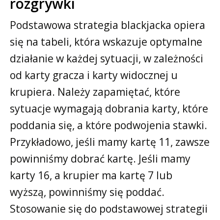
rozgrywki
Podstawowa strategia blackjacka opiera
się na tabeli, która wskazuje optymalne
działanie w każdej sytuacji, w zależności
od karty gracza i karty widocznej u
krupiera. Należy zapamiętać, które
sytuacje wymagają dobrania karty, które
poddania się, a które podwojenia stawki.
Przykładowo, jeśli mamy kartę 11, zawsze
powinniśmy dobrać kartę. Jeśli mamy
karty 16, a krupier ma kartę 7 lub
wyższą, powinniśmy się poddać.
Stosowanie się do podstawowej strategii