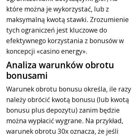
które można je wykorzystać, lub z
maksymalną kwotą stawki. Zrozumienie
tych ograniczeń jest kluczowe do
efektywnego korzystania z bonusów w
koncepcji «casino energy».
Analiza warunków obrotu
bonusami
Warunek obrotu bonusu określa, ile razy
należy obrócić kwotą bonusu (lub kwotą
bonusu plus depozytu) zanim będzie
można wypłacić wygrane. Na przykład,
warunek obrotu 30x oznacza, że jeśli