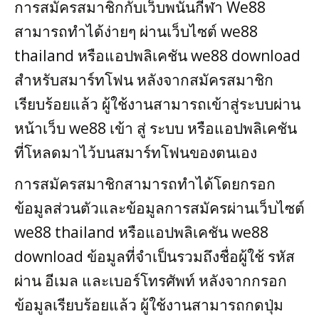
การสมัครสมาชิกกับเว็บพนันกีฬา We88
สามารถทำได้ง่ายๆ ผ่านเว็บไซต์ we88
thailand หรือแอปพลิเคชัน we88 download
สำหรับสมาร์ทโฟน หลังจากสมัครสมาชิก
เรียบร้อยแล้ว ผู้ใช้งานสามารถเข้าสู่ระบบผ่าน
หน้าเว็บ we88 เข้า สู่ ระบบ หรือแอปพลิเคชัน
ที่โหลดมาไว้บนสมาร์ทโฟนของตนเอง
การสมัครสมาชิกสามารถทำได้โดยกรอก
ข้อมูลส่วนตัวและข้อมูลการสมัครผ่านเว็บไซต์
we88 thailand หรือแอปพลิเคชัน we88
download ข้อมูลที่จำเป็นรวมถึงชื่อผู้ใช้ รหัส
ผ่าน อีเมล และเบอร์โทรศัพท์ หลังจากกรอก
ข้อมูลเรียบร้อยแล้ว ผู้ใช้งานสามารถกดปุ่ม