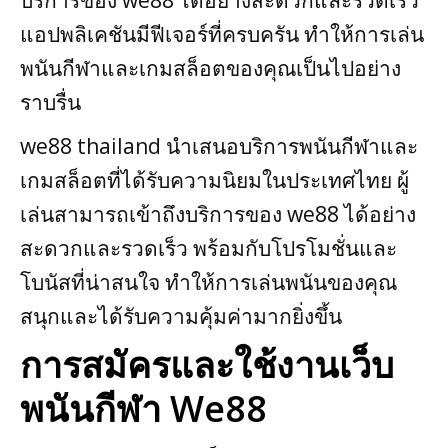
บริการของ we88 ได้อย่างสะดวกและรวดเร็ว
แอปพลิเคชันมีฟีเจอร์ที่ครบครัน ทำให้การเล่น
พนันกีฬาและเกมสล็อตของคุณเป็นไปอย่าง
ราบรื่น
we88 thailand นำเสนอบริการพนันกีฬาและ
เกมสล็อตที่ได้รับความนิยมในประเทศไทย ผู้
เล่นสามารถเข้าถึงบริการของ we88 ได้อย่าง
สะดวกและรวดเร็ว พร้อมกับโปรโมชั่นและ
โบนัสที่น่าสนใจ ทำให้การเล่นพนันของคุณ
สนุกและได้รับความคุ้มค่ามากยิ่งขึ้น
การสมัครและใช้งานเว็บ
พนันกีฬา We88