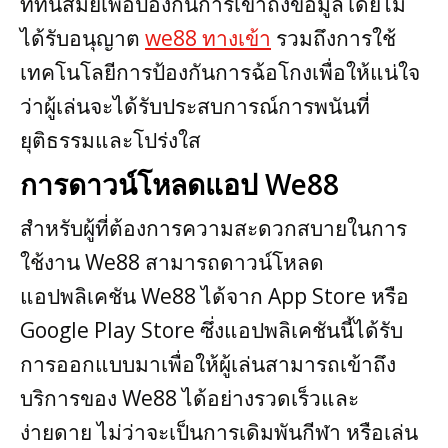
ที่ทันสมัยเพื่อป้องกันการเข้าถึงข้อมูลโดยไม่
ได้รับอนุญาต
we88 ทางเข้า
รวมถึงการใช้
เทคโนโลยีการป้องกันการฉ้อโกงเพื่อให้แน่ใจ
ว่าผู้เล่นจะได้รับประสบการณ์การพนันที่
ยุติธรรมและโปร่งใส
การดาวน์โหลดแอป We88
สำหรับผู้ที่ต้องการความสะดวกสบายในการ
ใช้งาน We88 สามารถดาวน์โหลด
แอปพลิเคชัน We88 ได้จาก App Store หรือ
Google Play Store ซึ่งแอปพลิเคชันนี้ได้รับ
การออกแบบมาเพื่อให้ผู้เล่นสามารถเข้าถึง
บริการของ We88 ได้อย่างรวดเร็วและ
ง่ายดาย ไม่ว่าจะเป็นการเดิมพันกีฬา หรือเล่น