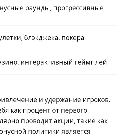
нусные раунды, прогрессивные
летки, блэкджека, покера
азино, интерактивный геймплей
ривлечение и удержание игроков.
бя как процент от первого
лярно проводит акции, такие как
онусной политики является