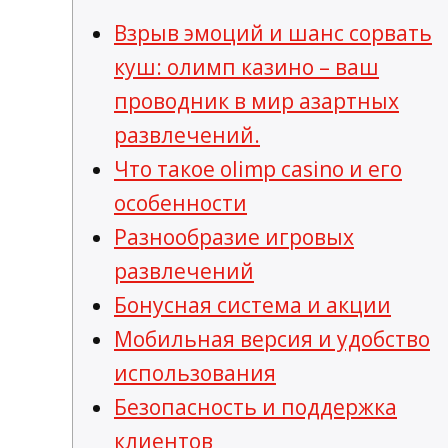
Взрыв эмоций и шанс сорвать
куш: олимп казино – ваш
проводник в мир азартных
развлечений.
Что такое olimp casino и его
особенности
Разнообразие игровых
развлечений
Бонусная система и акции
Мобильная версия и удобство
использования
Безопасность и поддержка
клиентов