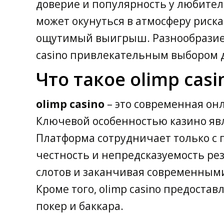
доверие и популярность у любител
может окунуться в атмосферу риска
ощутимый выигрыш. Разнообразие 
casino привлекательным выбором 
Что такое olimp cas
olimp casino
– это современная он
Ключевой особенностью казино явл
Платформа сотрудничает только с
честность и непредсказуемость рез
слотов и заканчивая современными
Кроме того, olimp casino предостав
покер и баккара.