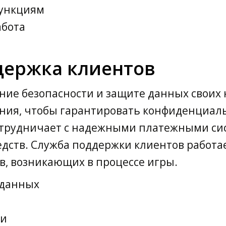
функциям
абота
держка клиентов
ние безопасности и защите данных своих 
ния, чтобы гарантировать конфиденциал
отрудничает с надежными платежными си
дств. Служба поддержки клиентов работае
, возникающих в процессе игры.
 данных
ки