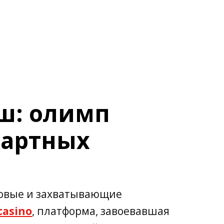
уш: олимп
зартных
новые и захватывающие
casino
, платформа, завоевавшая