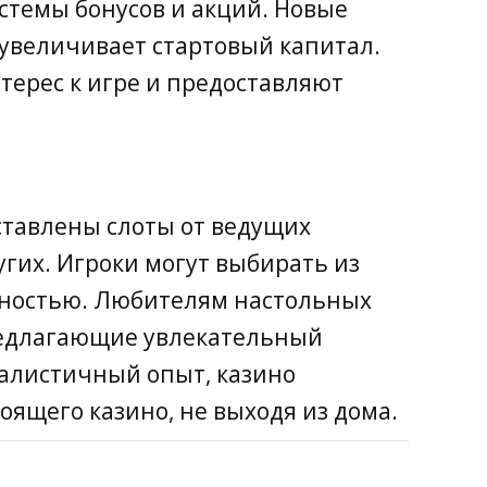
стемы бонусов и акций. Новые
 увеличивает стартовый капитал.
терес к игре и предоставляют
дставлены слоты от ведущих
ругих. Игроки могут выбирать из
ьностью. Любителям настольных
предлагающие увлекательный
еалистичный опыт, казино
ящего казино, не выходя из дома.