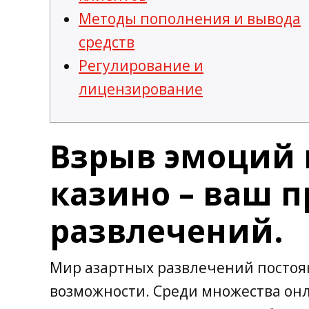
Методы пополнения и вывода
средств
Регулирование и
лицензирование
Взрыв эмоций 
казино – ваш 
развлечений.
Мир азартных развлечений постоян
возможности. Среди множества онл