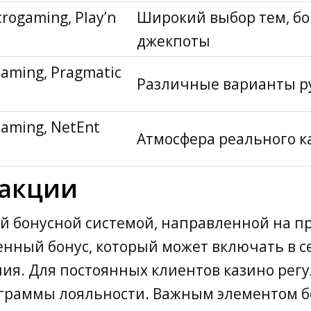
crogaming, Play’n
Широкий выбор тем, бо
джекпоты
Gaming, Pragmatic
Различные варианты ру
Gaming, NetEnt
Атмосфера реального к
 акции
й бонусной системой, направленной на п
нный бонус, который может включать в се
ия. Для постоянных клиентов казино регу
граммы лояльности. Важным элементом б