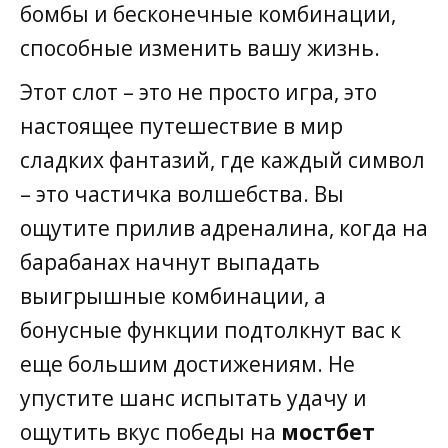
бомбы и бесконечные комбинации,
способные изменить вашу жизнь.
Этот слот – это не просто игра, это
настоящее путешествие в мир
сладких фантазий, где каждый символ
– это частичка волшебства. Вы
ощутите прилив адреналина, когда на
барабанах начнут выпадать
выигрышные комбинации, а
бонусные функции подтолкнут вас к
еще большим достижениям. Не
упустите шанс испытать удачу и
ощутить вкус победы на
мостбет