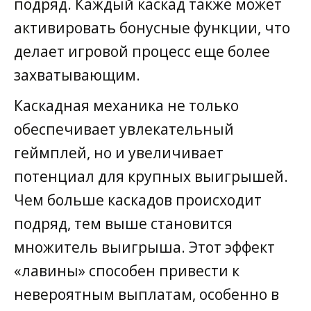
подряд. Каждый каскад также может
активировать бонусные функции, что
делает игровой процесс еще более
захватывающим.
Каскадная механика не только
обеспечивает увлекательный
геймплей, но и увеличивает
потенциал для крупных выигрышей.
Чем больше каскадов происходит
подряд, тем выше становится
множитель выигрыша. Этот эффект
«лавины» способен привести к
невероятным выплатам, особенно в