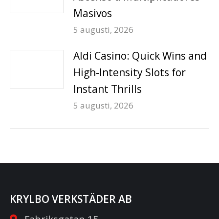
Masivos
5 augusti, 2026
Aldi Casino: Quick Wins and
High-Intensity Slots for
Instant Thrills
5 augusti, 2026
KRYLBO VERKSTÄDER AB