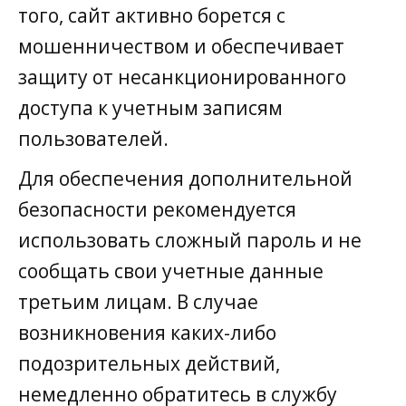
того, сайт активно борется с
мошенничеством и обеспечивает
защиту от несанкционированного
доступа к учетным записям
пользователей.
Для обеспечения дополнительной
безопасности рекомендуется
использовать сложный пароль и не
сообщать свои учетные данные
третьим лицам. В случае
возникновения каких-либо
подозрительных действий,
немедленно обратитесь в службу