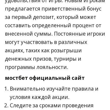
удовольствия от игры. Новым игрокам
предлагается приветственный бонус
за первый депозит, который может
составить определенный процент от
внесенной суммы. Постоянные игроки
могут участвовать в различных
акциях, таких как розыгрыши
денежных призов, турниры и
программы лояльности.
мостбет официальный сайт
Внимательно изучайте правила и
условия каждой акции.
Следите за сроками проведения