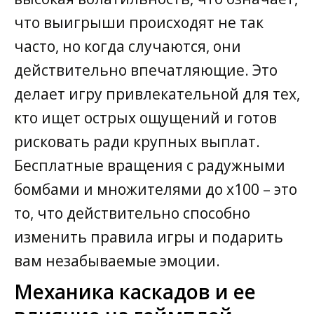
что выигрыши происходят не так
часто, но когда случаются, они
действительно впечатляющие. Это
делает игру привлекательной для тех,
кто ищет острых ощущений и готов
рисковать ради крупных выплат.
Бесплатные вращения с радужными
бомбами и множителями до x100 – это
то, что действительно способно
изменить правила игры и подарить
вам незабываемые эмоции.
Механика каскадов и ее