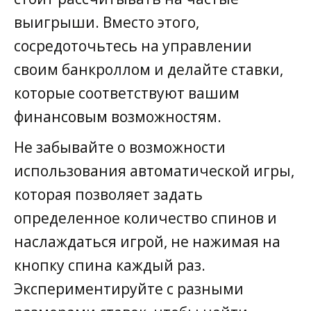
выигрыши. Вместо этого,
сосредоточьтесь на управлении
своим банкроллом и делайте ставки,
которые соответствуют вашим
финансовым возможностям.
Не забывайте о возможности
использования автоматической игры,
которая позволяет задать
определенное количество спинов и
наслаждаться игрой, не нажимая на
кнопку спина каждый раз.
Экспериментируйте с разными