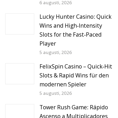
6 augusti, 2026
Lucky Hunter Casino: Quick
Wins and High‑Intensity
Slots for the Fast‑Paced
Player
5 augusti, 2026
FelixSpin Casino – Quick‑Hit
Slots & Rapid Wins für den
modernen Spieler
5 augusti, 2026
Tower Rush Game: Rápido
Ascenso a Multiplicadores