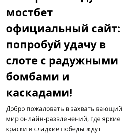
мостбет
официальный сайт:
попробуй удачу в
слоте с радужными
бомбами и
каскадами!
Добро пожаловать в захватывающий
мир онлайн-развлечений, где яркие
краски и сладкие победы ждут