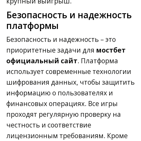
крупный выигрыш.
Безопасность и надежность
платформы
Безопасность и надежность – это
приоритетные задачи для
мостбет
официальный сайт
. Платформа
использует современные технологии
шифрования данных, чтобы защитить
информацию о пользователях и
финансовых операциях. Все игры
проходят регулярную проверку на
честность и соответствие
лицензионным требованиям. Кроме