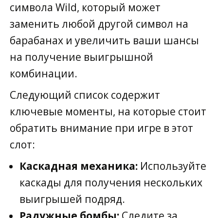
символа Wild, который может
заменить любой другой символ на
барабанах и увеличить ваши шансы
на получение выигрышной
комбинации.
Следующий список содержит
ключевые моменты, на которые стоит
обратить внимание при игре в этот
слот:
Каскадная механика:
Используйте
каскады для получения нескольких
выигрышей подряд.
Радужные бомбы:
Следите за