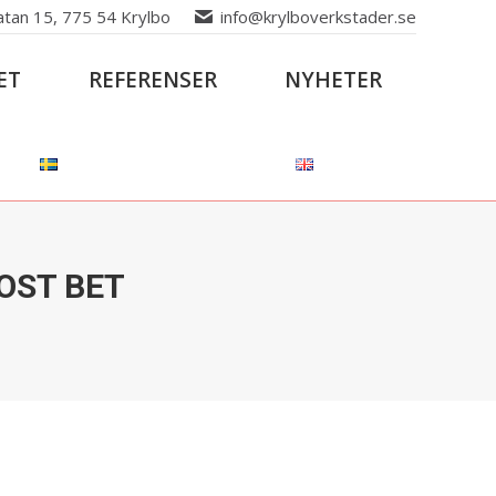
atan 15, 775 54 Krylbo
info@krylboverkstader.se
ET
REFERENSER
NYHETER
OST BET