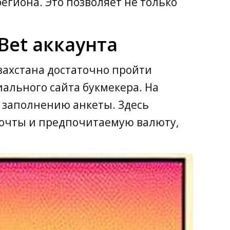
егиона. Это позволяет не только
Bet аккаунта
азахстана достаточно пройти
ального сайта букмекера. На
к заполнению анкеты. Здесь
почты и предпочитаемую валюту,