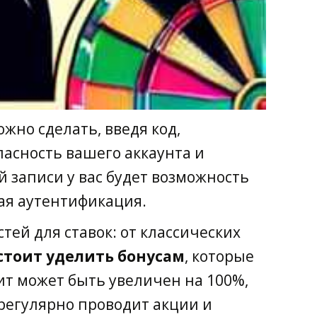
жно сделать, введя код,
асность вашего аккаунта и
записи у вас будет возможность
ая аутентификация.
ей для ставок: от классических
стоит уделить бонусам
, которые
ит может быть увеличен на 100%,
 регулярно проводит акции и