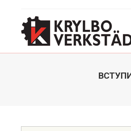
ВСТУПИ