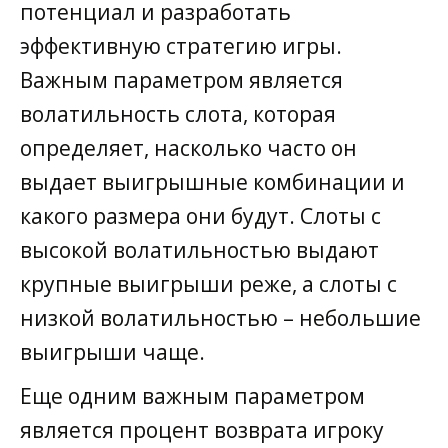
потенциал и разработать
эффективную стратегию игры.
Важным параметром является
волатильность слота, которая
определяет, насколько часто он
выдает выигрышные комбинации и
какого размера они будут. Слоты с
высокой волатильностью выдают
крупные выигрыши реже, а слоты с
низкой волатильностью – небольшие
выигрыши чаще.
Еще одним важным параметром
является процент возврата игроку