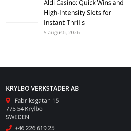
Aldi Casino: Quick Wins and
High-Intensity Slots for
Instant Thrills
5 augusti, 2026
KRYLBO VERKSTÄDER AB
Fabriksgatan 15
775 54 Krylbo
SWEDEN
+46 226 619 25