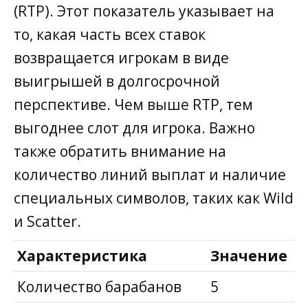
(RTP). Этот показатель указывает на
то, какая часть всех ставок
возвращается игрокам в виде
выигрышей в долгосрочной
перспективе. Чем выше RTP, тем
выгоднее слот для игрока. Важно
также обратить внимание на
количество линий выплат и наличие
специальных символов, таких как Wild
и Scatter.
Характеристика
Значение
Количество барабанов
5