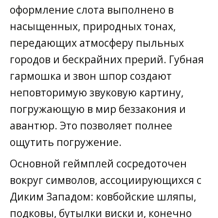
оформление слота выполнено в
насыщенных, природных тонах,
передающих атмосферу пыльных
городов и бескрайних прерий. Губная
гармошка и звон шпор создают
неповторимую звуковую картину,
погружающую в мир беззакония и
авантюр. Это позволяет полнее
ощутить погружение.
Основной геймплей сосредоточен
вокруг символов, ассоциирующихся с
Диким Западом: ковбойские шляпы,
подковы, бутылки виски и, конечно