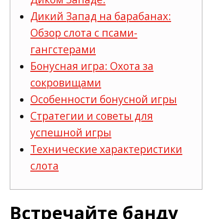
Дикий Запад на барабанах:
Обзор слота с псами-
гангстерами
Бонусная игра: Охота за
сокровищами
Особенности бонусной игры
Стратегии и советы для
успешной игры
Технические характеристики
слота
Встречайте банду