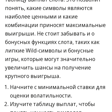
понять, какие символы являются
наиболее ценными и какие
комбинации приносят максимальные
выигрыши. Не стоит забывать и о
бонусных функциях слота, таких как
липкие Wild-символы и бонусные
игры, которые могут значительно
увеличить шансы на получение
крупного выигрыша.
Начните с минимальной ставки для
оценки волатильности.
Изучите таблицу выплат, чтобы