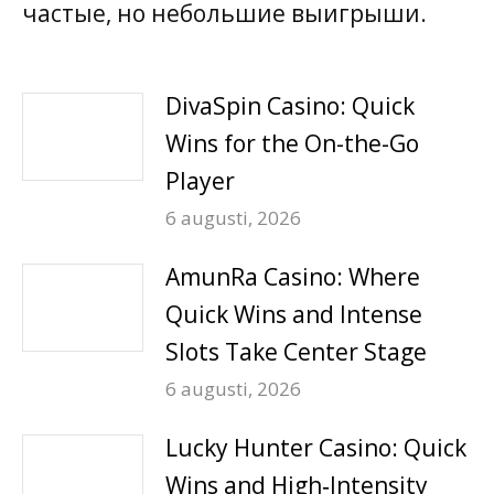
частые, но небольшие выигрыши.
DivaSpin Casino: Quick
Wins for the On-the-Go
Player
6 augusti, 2026
AmunRa Casino: Where
Quick Wins and Intense
Slots Take Center Stage
6 augusti, 2026
Lucky Hunter Casino: Quick
Wins and High‑Intensity