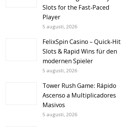
Slots for the Fast‑Paced
Player
5 augusti, 2026
FelixSpin Casino – Quick‑Hit
Slots & Rapid Wins für den
modernen Spieler
5 augusti, 2026
Tower Rush Game: Rápido
Ascenso a Multiplicadores
Masivos
5 augusti, 2026