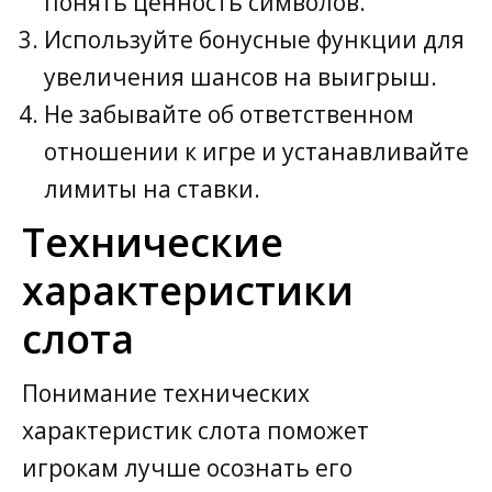
понять ценность символов.
Используйте бонусные функции для
увеличения шансов на выигрыш.
Не забывайте об ответственном
отношении к игре и устанавливайте
лимиты на ставки.
Технические
характеристики
слота
Понимание технических
характеристик слота поможет
игрокам лучше осознать его