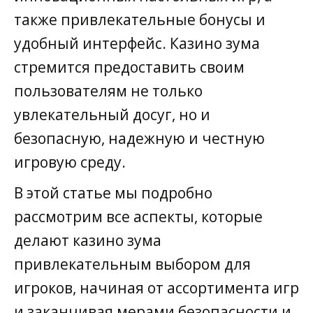
также привлекательные бонусы и
удобный интерфейс. Казино зума
стремится предоставить своим
пользователям не только
увлекательный досуг, но и
безопасную, надежную и честную
игровую среду.
В этой статье мы подробно
рассмотрим все аспекты, которые
делают казино зума
привлекательным выбором для
игроков, начиная от ассортимента игр
и заканчивая мерами безопасности и