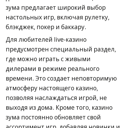
зума предлагает широкий выбор
настольных игр, включая рулетку,
блэкджек, покер и баккару.
Для любителей live-казино
предусмотрен специальный раздел,
где можно играть с живыми
дилерами в режиме реального
времени. Это создает неповторимую
атмосферу настоящего казино,
позволяя наслаждаться игрой, не
выходя из дома. Кроме того, казино
зума постоянно обновляет свой
ассортимент игр, добавляя новинки и