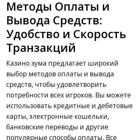
Методы Оплаты и
Вывода Средств:
Удобство и Скорость
Транзакций
Казино зума предлагает широкий
выбор методов оплаты и вывода
средств, чтобы удовлетворить
потребности всех игроков. Вы можете
использовать кредитные и дебетовые
карты, электронные кошельки,
банковские переводы и другие
популярные способы оплаты. Все