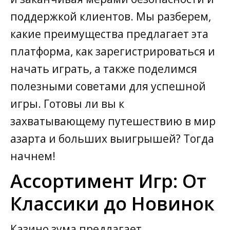
поддержкой клиентов. Мы разберем,
какие преимущества предлагает эта
платформа, как зарегистрироваться и
начать играть, а также поделимся
полезными советами для успешной
игры. Готовы ли вы к
захватывающему путешествию в мир
азарта и больших выигрышей? Тогда
начнем!
Ассортимент Игр: От
Классики до Новинок
Казино зума предлагает