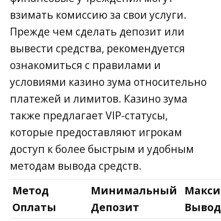
взимать комиссию за свои услуги.
Прежде чем сделать депозит или
вывести средства, рекомендуется
ознакомиться с правилами и
условиями казино зума относительно
платежей и лимитов. Казино зума
также предлагает VIP-статусы,
которые предоставляют игрокам
доступ к более быстрым и удобным
методам вывода средств.
Метод
Минимальный
Макс
Оплаты
Депозит
Вывод