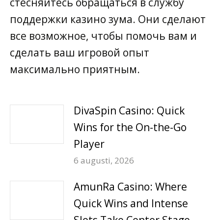
стесняйтесь обращаться в службу
поддержки казино зума. Они сделают
все возможное, чтобы помочь вам и
сделать ваш игровой опыт
максимально приятным.
DivaSpin Casino: Quick
Wins for the On-the-Go
Player
6 augusti, 2026
AmunRa Casino: Where
Quick Wins and Intense