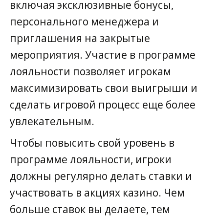
включая эксклюзивные бонусы,
персонального менеджера и
приглашения на закрытые
мероприятия. Участие в программе
лояльности позволяет игрокам
максимизировать свои выигрыши и
сделать игровой процесс еще более
увлекательным.
Чтобы повысить свой уровень в
программе лояльности, игроки
должны регулярно делать ставки и
участвовать в акциях казино. Чем
больше ставок вы делаете, тем