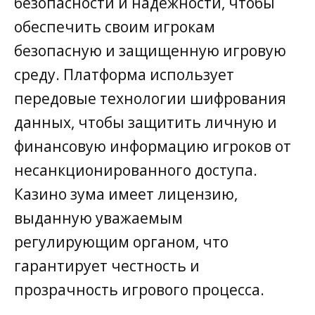
безопасности и надежности, чтобы
обеспечить своим игрокам
безопасную и защищенную игровую
среду. Платформа использует
передовые технологии шифрования
данных, чтобы защитить личную и
финансовую информацию игроков от
несанкционированного доступа.
Казино зума имеет лицензию,
выданную уважаемым
регулирующим органом, что
гарантирует честность и
прозрачность игрового процесса.