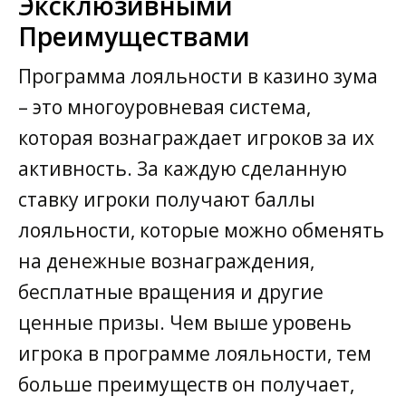
Эксклюзивными
Преимуществами
Программа лояльности в казино зума
– это многоуровневая система,
которая вознаграждает игроков за их
активность. За каждую сделанную
ставку игроки получают баллы
лояльности, которые можно обменять
на денежные вознаграждения,
бесплатные вращения и другие
ценные призы. Чем выше уровень
игрока в программе лояльности, тем
больше преимуществ он получает,