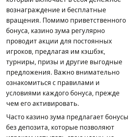
вознаграждение и бесплатные
вращения. Помимо приветственного
бонуса, казино зума регулярно
проводит акции для постоянных
игроков, предлагая им кэшбэк,
турниры, призы и другие выгодные
предложения. Важно внимательно
ознакомиться с правилами и
условиями каждого бонуса, прежде
чем его активировать.
Часто казино зума предлагает бонусы
без депозита, которые позволяют