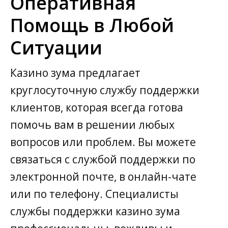
Оперативная
Помощь в Любой
Ситуации
Казино зума предлагает
круглосуточную службу поддержки
клиентов, которая всегда готова
помочь вам в решении любых
вопросов или проблем. Вы можете
связаться с службой поддержки по
электронной почте, в онлайн-чате
или по телефону. Специалисты
службы поддержки казино зума