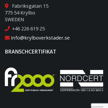
Fabriksgatan 15
775 54 Krylbo
SWEDEN
+46 226 619 25
info@krylboverkstader.se
BRANSCHCERTIFIKAT