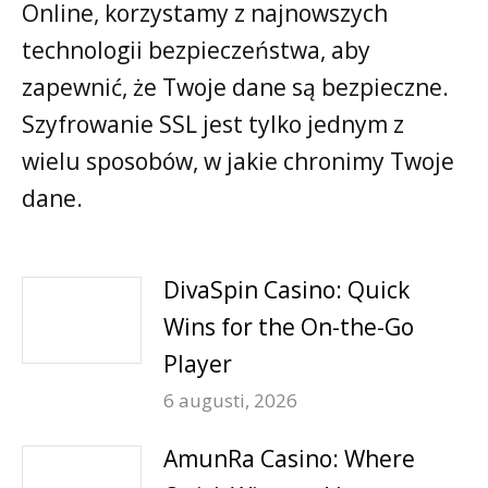
Online, korzystamy z najnowszych
technologii bezpieczeństwa, aby
zapewnić, że Twoje dane są bezpieczne.
Szyfrowanie SSL jest tylko jednym z
wielu sposobów, w jakie chronimy Twoje
dane.
DivaSpin Casino: Quick
Wins for the On-the-Go
Player
6 augusti, 2026
AmunRa Casino: Where