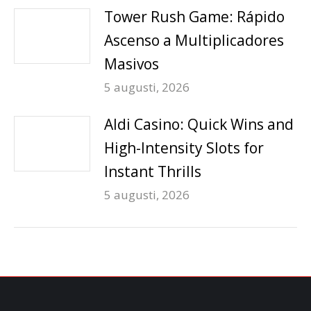
Tower Rush Game: Rápido
Ascenso a Multiplicadores
Masivos
5 augusti, 2026
Aldi Casino: Quick Wins and
High-Intensity Slots for
Instant Thrills
5 augusti, 2026