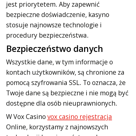
jest priorytetem. Aby zapewnić
bezpieczne doświadczenie, kasyno
stosuje najnowsze technologie i
procedury bezpieczeństwa.
Bezpieczeństwo danych
Wszystkie dane, w tym informacje o
kontach użytkowników, są chronione za
pomocą szyfrowania SSL. To oznacza, że
Twoje dane są bezpieczne i nie mogą być
dostępne dla osób nieuprawnionych.
W Vox Casino
vox casino rejestracja
Online, korzystamy z najnowszych