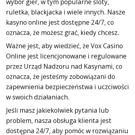
wybór gier, w tym popularne sloty,
ruletka, blackjacka i wiele innych. Nasze
kasyno online jest dostępne 24/7, co
oznacza, że możesz grać, kiedy chcesz.
Ważne jest, aby wiedzieć, że Vox Casino
Online jest licencjonowane i regulowane
przez Urząd Nadzoru nad Kasynami, co
oznacza, że jesteśmy zobowiązani do
zapewnienia bezpieczeństwa i uczciwości
w swoich działaniach.
Jeśli masz jakiekolwiek pytania lub
problem, nasza obsługa klienta jest
dostępna 24/7, aby pomóc w rozwiązaniu