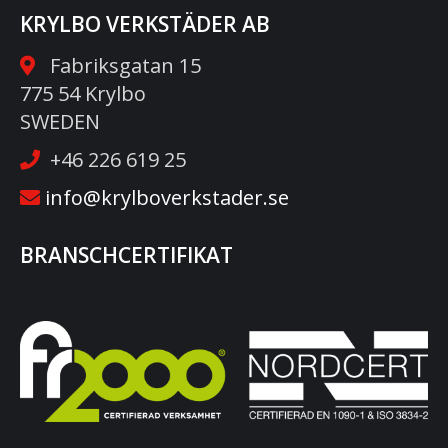
KRYLBO VERKSTÄDER AB
Fabriksgatan 15
775 54 Krylbo
SWEDEN
+46 226 619 25
info@krylboverkstader.se
BRANSCHCERTIFIKAT