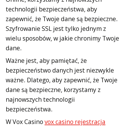
technologii bezpieczeństwa, aby
zapewnić, że Twoje dane są bezpieczne.
Szyfrowanie SSL jest tylko jednym z
wielu sposobów, w jakie chronimy Twoje
dane.
Ważne jest, aby pamiętać, że
bezpieczeństwo danych jest niezwykle
ważne. Dlatego, aby zapewnić, że Twoje
dane są bezpieczne, korzystamy z
najnowszych technologii
bezpieczeństwa.
W Vox Casino
vox casino rejestracja