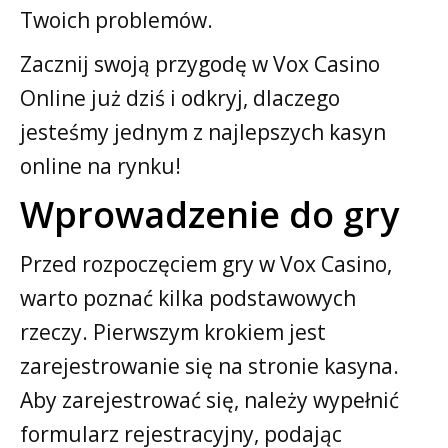
Twoich problemów.
Zacznij swoją przygodę w Vox Casino
Online już dziś i odkryj, dlaczego
jesteśmy jednym z najlepszych kasyn
online na rynku!
Wprowadzenie do gry
Przed rozpoczęciem gry w Vox Casino,
warto poznać kilka podstawowych
rzeczy. Pierwszym krokiem jest
zarejestrowanie się na stronie kasyna.
Aby zarejestrować się, należy wypełnić
formularz rejestracyjny, podając