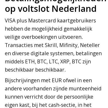
op voltslot Nederland
VISA plus Mastercard kaartgebruikers
hebben de mogelijkheid gemakkelijk
veilige overboekingen uitvoeren.
Transacties met Skrill, Mifinity, Neteller
en diverse digitale systemen, betalingen
middels ETH, BTC, LTC, XRP, BTC zijn
beschikbaar beschikbaar.
Bijschrijvingen met EUR ofwel in een
andere voorhanden zijnde munteenheid
kunnen verricht door de persoonlijke
eigen kast, bij het cash-sectie, in het