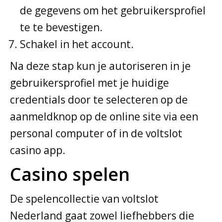
de gegevens om het gebruikersprofiel
te te bevestigen.
Schakel in het account.
Na deze stap kun je autoriseren in je
gebruikersprofiel met je huidige
credentials door te selecteren op de
aanmeldknop op de online site via een
personal computer of in de voltslot
casino app.
Casino spelen
De spelencollectie van voltslot
Nederland gaat zowel liefhebbers die