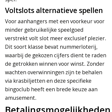
Voltslots alternatieve spellen
Voor aanhangers met een voorkeur voor
minder gebruikelijke speelgoed
verstrekt volt slot meer exclusief plezier.
Dit soort klasse bevat nummerloterij,
waarbij de gekozen cijfers dient te raden
de getrokken winnen voor winst. Zonder
wachten overwinningen zijn te behalen
via krasbiljetten en deze specifieke
bingoclub heeft een brede keuze aan
amusement.
Betalingsmogelijkheden