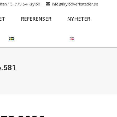
atan 15, 775 54 Krylbo
info@krylboverkstader.se
ET
REFERENSER
NYHETER
.581