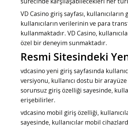
sürecinde karşılaşabilecekleri her tür
VD Casino giriş sayfası, kullanıcıların 
kullanıcıların verilerinin ve para tran
kullanmaktadır. VD Casino, kullanıcıla
özel bir deneyim sunmaktadır.
Resmi Sitesindeki Yeni
vdcasino yeni giriş sayfasında kullanı
versiyonu, kullanıcı dostu bir arayüze 
sorunsuz giriş özelliği sayesinde, kul
erişebilirler.
vdcasino mobil giriş özelliği, kullanı
sayesinde, kullanıcılar mobil cihazlard