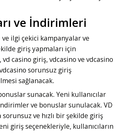
ı ve İndirimleri
ve ilgi çekici kampanyalar ve
kilde giriş yapmaları için
 vd casino giriş, vdcasino ve vdcasino
 vdcasino sorunsuz giriş
bilmesi sağlanacak.
bonuslar sunacak. Yeni kullanıcılar
 indirimler ve bonuslar sunulacak. VD
sorunsuz ve hızlı bir şekilde giriş
i giriş seçenekleriyle, kullanıcıların