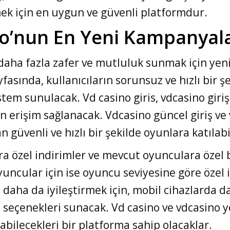
ek için en uygun ve güvenli platformdur.
o’nun En Yeni Kampanyalar
daha fazla zafer ve mutluluk sunmak için yeni 
fasında, kullanıcıların sorunsuz ve hızlı bir şe
tem sunulacak. Vd casino giris, vdcasino giriş,
an erişim sağlanacak. Vdcasino güncel giriş ve
n güvenli ve hızlı bir şekilde oyunlara katıla
ra özel indirimler ve mevcut oyunculara özel 
yuncular için ise oyuncu seviyesine göre özel
daha da iyileştirmek için, mobil cihazlarda da 
 seçenekleri sunacak. Vd casino ve vdcasino yen
bilecekleri bir platforma sahip olacaklar.