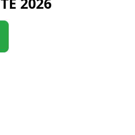
TE 2026