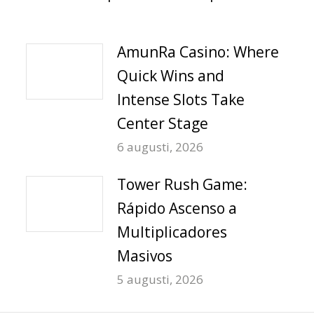
AmunRa Casino: Where
Quick Wins and
Intense Slots Take
Center Stage
6 augusti, 2026
Tower Rush Game:
Rápido Ascenso a
Multiplicadores
Masivos
5 augusti, 2026