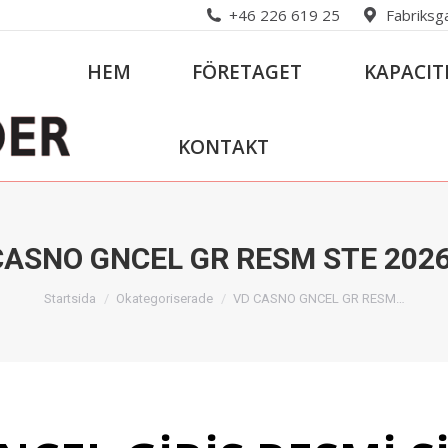
+46 226 619 25
Fabriksg
HEM
FÖRETAGET
KAPACIT
KONTAKT
CASNO GNCEL GR RESM STE 2026
Du är här:
Startsida
Okategoriserade
VD CASNO GNCEL GR RESM…