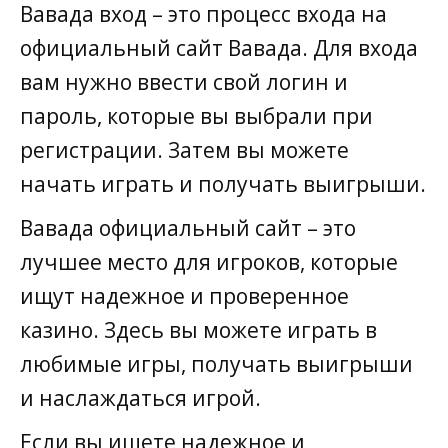
Вавада вход – это процесс входа на
официальный сайт Вавада. Для входа
вам нужно ввести свой логин и
пароль, которые вы выбрали при
регистрации. Затем вы можете
начать играть и получать выигрыши.
Вавада официальный сайт – это
лучшее место для игроков, которые
ищут надежное и проверенное
казино. Здесь вы можете играть в
любимые игры, получать выигрыши
и наслаждаться игрой.
Если вы ищете надежное и