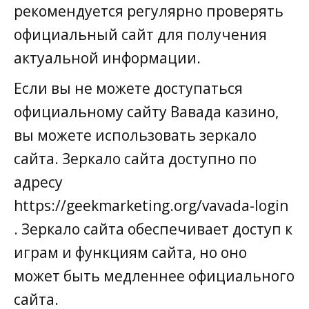
рекомендуется регулярно проверять
официальный сайт для получения
актуальной информации.
Если вы не можете доступаться
официальному сайту Вавада казино,
вы можете использовать зеркало
сайта. Зеркало сайта доступно по
адресу
https://geekmarketing.org/vavada-login
. Зеркало сайта обеспечивает доступ к
играм и функциям сайта, но оно
может быть медленнее официального
сайта.