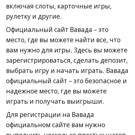
включая слоты, карточные игры,
рулетку и другие.
Официальный сайт Вавада – это
место, где вы можете найти все, что
вам нужно для игры. Здесь вы можете
зарегистрироваться, сделать депозит,
выбрать игру и начать играть. Вавада
официальный сайт – это безопасное и
надежное место, где вы можете
играть и получать выигрыши.
Для регистрации на Вавада
официальном сайте вам нужно