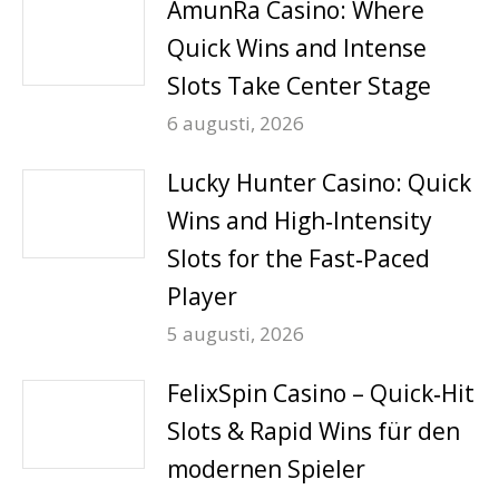
AmunRa Casino: Where
Quick Wins and Intense
Slots Take Center Stage
6 augusti, 2026
Lucky Hunter Casino: Quick
Wins and High‑Intensity
Slots for the Fast‑Paced
Player
5 augusti, 2026
FelixSpin Casino – Quick‑Hit
Slots & Rapid Wins für den
modernen Spieler