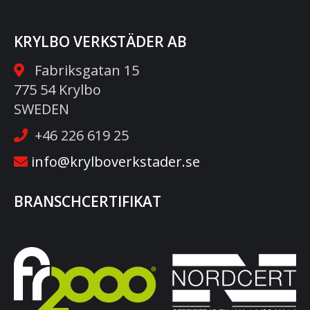
KRYLBO VERKSTÄDER AB
Fabriksgatan 15
775 54 Krylbo
SWEDEN
+46 226 619 25
info@krylboverkstader.se
BRANSCHCERTIFIKAT