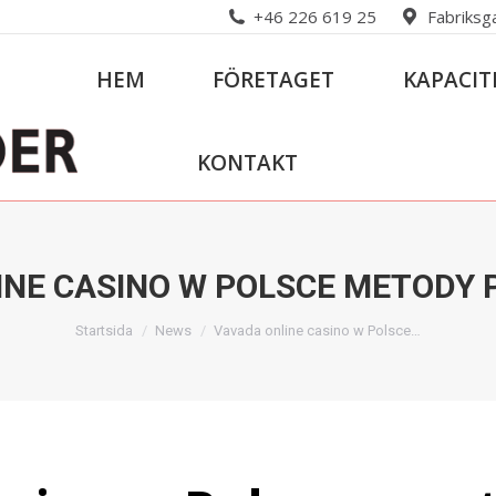
+46 226 619 25
Fabriksg
HEM
FÖRETAGET
KAPACIT
KONTAKT
NE CASINO W POLSCE METODY 
Du är här:
Startsida
News
Vavada online casino w Polsce…