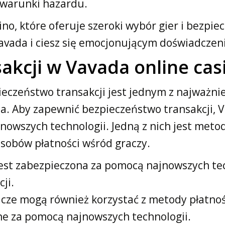
e warunki hazardu.
no, które oferuje szeroki wybór gier i bezpie
avada i ciesz się emocjonującym doświadczen
akcji w Vavada online cas
ieczeństwo transakcji jest jednym z najważni
. Aby zapewnić bezpieczeństwo transakcji, V
owszych technologii. Jedną z nich jest metod
osobów płatności wśród graczy.
est zabezpieczona za pomocą najnowszych tech
ji.
cze mogą również korzystać z metody płatności
one za pomocą najnowszych technologii.