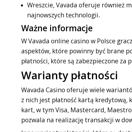
Wreszcie, Vavada oferuje również m
najnowszych technologii.
Ważne informacje
W Vavada online casino w Polsce grac
aspektów, które powinny być brane p
płatności, które są zabezpieczone za
Warianty płatności
Wavada Casino oferuje wiele wariant
z nich jest płatność kartą kredytową,
kart, w tym Visa, Mastercard, Maestro
pozwala na realizację transakcji w do