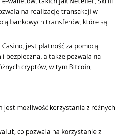
-walletów, takich jak Neteller, Skrill
ozwala na realizację transakcji w
ocą bankowych transferów, które są
 Casino, jest płatność za pomocą
 i bezpieczna, a także pozwala na
óżnych cryptów, w tym Bitcoin,
h jest możliwość korzystania z różnych
alut, co pozwala na korzystanie z