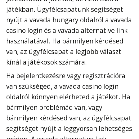
játékban. Ügyfélcsapatunk segítséget
nyújt a vavada hungary oldalról a vavada
casino login és a vavada alternative link
használatával. Ha bármilyen kérdésed
van, az ügyfélcsapat a legjobb választ
kínál a játékosok számára.
Ha bejelentkezésre vagy regisztrációra
van szükséged, a vavada casino login
oldalról könnyen elérheted a játékot. Ha
bármilyen problémád van, vagy
bármilyen kérdésed van, az ügyfélcsapat
segítséget nyújt a leggyorsan lehetséges