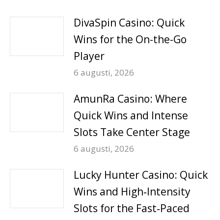
DivaSpin Casino: Quick
Wins for the On-the-Go
Player
6 augusti, 2026
AmunRa Casino: Where
Quick Wins and Intense
Slots Take Center Stage
6 augusti, 2026
Lucky Hunter Casino: Quick
Wins and High‑Intensity
Slots for the Fast‑Paced