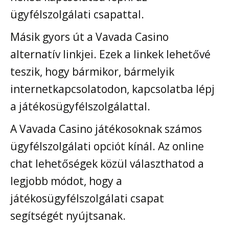
ügyfélszolgálati csapattal.
Másik gyors út a Vavada Casino
alternatív linkjei. Ezek a linkek lehetővé
teszik, hogy bármikor, bármelyik
internetkapcsolatodon, kapcsolatba lépj
a játékosügyfélszolgálattal.
A Vavada Casino játékosoknak számos
ügyfélszolgálati opciót kínál. Az online
chat lehetőségek közül választhatod a
legjobb módot, hogy a
játékosügyfélszolgálati csapat
segítségét nyújtsanak.