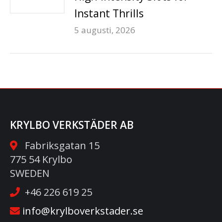
Instant Thrills
5 augusti, 2026
KRYLBO VERKSTÄDER AB
Fabriksgatan 15
775 54 Krylbo
SWEDEN
+46 226 619 25
info@krylboverkstader.se