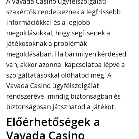
A Vavada Casino ügyfélszolgálati
szakértők rendelkeznek a legfrissebb
információkkal és a legjobb
megoldásokkal, hogy segítsenek a
játékosoknak a problémák
megoldásában. Ha bármilyen kérdésed
van, akkor azonnal kapcsolatba lépve a
szolgáltatásokkal oldhatod meg. A
Vavada Casino ügyfélszolgálat
rendszerével mindig biztonságban és
biztonságosan játszhatod a játékot.
Előérhetőségek a
Vavada Casino