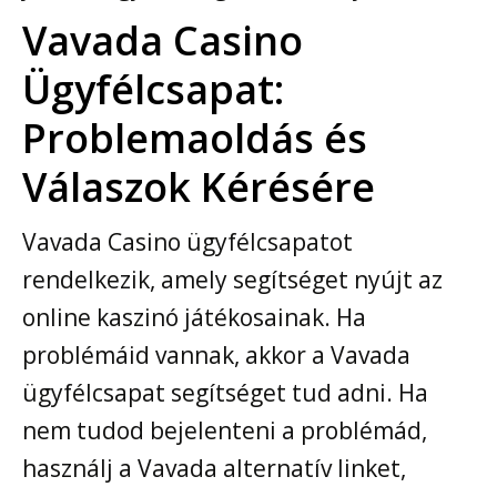
Vavada Casino
Ügyfélcsapat:
Problemaoldás és
Válaszok Kérésére
Vavada Casino ügyfélcsapatot
rendelkezik, amely segítséget nyújt az
online kaszinó játékosainak. Ha
problémáid vannak, akkor a Vavada
ügyfélcsapat segítséget tud adni. Ha
nem tudod bejelenteni a problémád,
használj a Vavada alternatív linket,