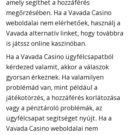
amely segíthet a hozzáférés
megőrzésében. Ha a Vavada Casino
weboldalai nem elérhetőek, használj a
Vavada alternatív linket, hogy továbbra
is játssz online kaszinóban.
Ha a Vavada Casino ügyfélcsapatból
kérdezed valamit, akkor a válaszok
gyorsan érkeznek. Ha valamilyen
problémád van, mint például a
játékotörzés, a hozzáférés korlátozása
vagy a pénztároló problémák, az
ügyfélcsapat segítséget nyújt. Ha a
Vavada Casino weboldalai nem