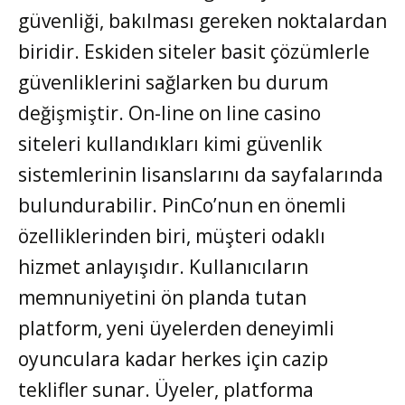
güvenliği, bakılması gereken noktalardan
biridir. Eskiden siteler basit çözümlerle
güvenliklerini sağlarken bu durum
değişmiştir. On-line on line casino
siteleri kullandıkları kimi güvenlik
sistemlerinin lisanslarını da sayfalarında
bulundurabilir. PinCo’nun en önemli
özelliklerinden biri, müşteri odaklı
hizmet anlayışıdır. Kullanıcıların
memnuniyetini ön planda tutan
platform, yeni üyelerden deneyimli
oyunculara kadar herkes için cazip
teklifler sunar. Üyeler, platforma