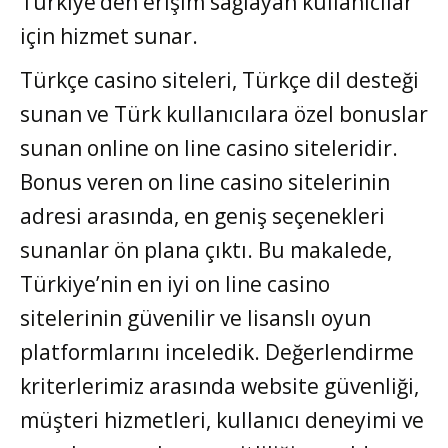
Türkiye’den erişim sağlayan kullanıcılar
için hizmet sunar.
Türkçe casino siteleri, Türkçe dil desteği
sunan ve Türk kullanıcılara özel bonuslar
sunan online on line casino siteleridir.
Bonus veren on line casino sitelerinin
adresi arasında, en geniş seçenekleri
sunanlar ön plana çıktı. Bu makalede,
Türkiye’nin en iyi on line casino
sitelerinin güvenilir ve lisanslı oyun
platformlarını inceledik. Değerlendirme
kriterlerimiz arasında website güvenliği,
müşteri hizmetleri, kullanıcı deneyimi ve