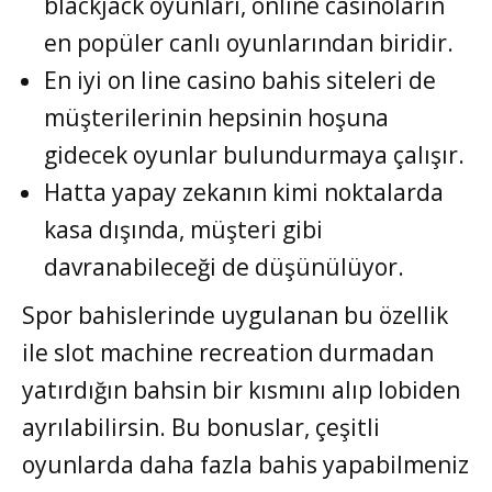
blackjack oyunları, online casinoların
en popüler canlı oyunlarından biridir.
En iyi on line casino bahis siteleri de
müşterilerinin hepsinin hoşuna
gidecek oyunlar bulundurmaya çalışır.
Hatta yapay zekanın kimi noktalarda
kasa dışında, müşteri gibi
davranabileceği de düşünülüyor.
Spor bahislerinde uygulanan bu özellik
ile slot machine recreation durmadan
yatırdığın bahsin bir kısmını alıp lobiden
ayrılabilirsin. Bu bonuslar, çeşitli
oyunlarda daha fazla bahis yapabilmeniz