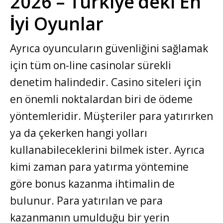
2026 – Türkiye’deki En
İyi Oyunlar
Ayrıca oyuncuların güvenliğini sağlamak
için tüm on-line casinolar sürekli
denetim halindedir. Casino siteleri için
en önemli noktalardan biri de ödeme
yöntemleridir. Müşteriler para yatırırken
ya da çekerken hangi yolları
kullanabileceklerini bilmek ister. Ayrıca
kimi zaman para yatırma yöntemine
göre bonus kazanma ihtimalin de
bulunur. Para yatırılan ve para
kazanmanın umulduğu bir yerin