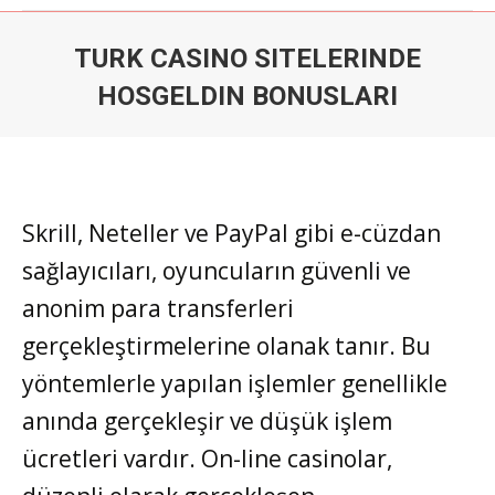
TURK CASINO SITELERINDE
HOSGELDIN BONUSLARI
Du är här:
Skrill, Neteller ve PayPal gibi e-cüzdan
sağlayıcıları, oyuncuların güvenli ve
anonim para transferleri
gerçekleştirmelerine olanak tanır. Bu
yöntemlerle yapılan işlemler genellikle
anında gerçekleşir ve düşük işlem
ücretleri vardır. On-line casinolar,