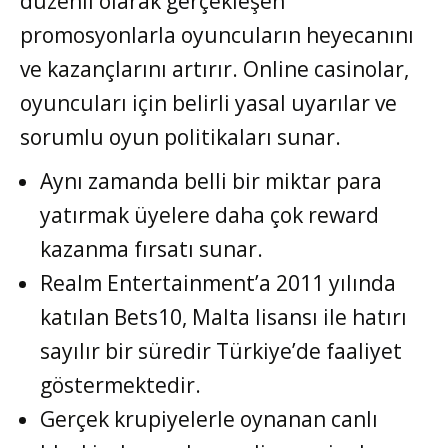
düzenli olarak gerçekleşen
promosyonlarla oyuncuların heyecanını
ve kazançlarını artırır. Online casinolar,
oyuncuları için belirli yasal uyarılar ve
sorumlu oyun politikaları sunar.
Aynı zamanda belli bir miktar para
yatırmak üyelere daha çok reward
kazanma fırsatı sunar.
Realm Entertainment’a 2011 yılında
katılan Bets10, Malta lisansı ile hatırı
sayılır bir süredir Türkiye’de faaliyet
göstermektedir.
Gerçek krupiyelerle oynanan canlı