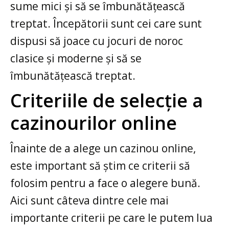
sume mici și să se îmbunătățească
treptat. Începătorii sunt cei care sunt
dispusi să joace cu jocuri de noroc
clasice și moderne și să se
îmbunătățească treptat.
Criteriile de selecție a
cazinourilor online
Înainte de a alege un cazinou online,
este important să știm ce criterii să
folosim pentru a face o alegere bună.
Aici sunt câteva dintre cele mai
importante criterii pe care le putem lua