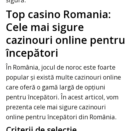
sigură.
Top casino Romania:
Cele mai sigure
cazinouri online pentru
începători
În România, jocul de noroc este foarte
popular și există multe cazinouri online
care oferă o gamă largă de opțiuni
pentru începători. În acest articol, vom
prezenta cele mai sigure cazinouri
online pentru începători din România.
Criterii de selecție