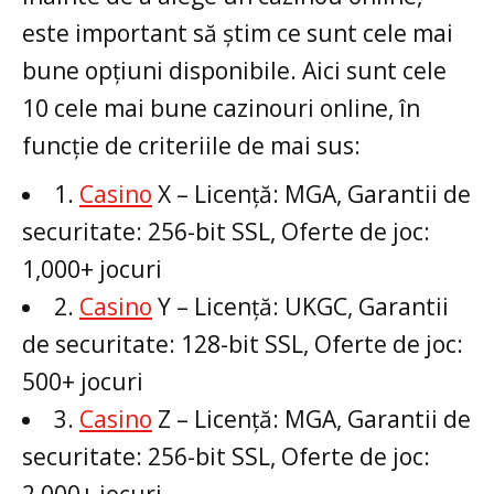
este important să știm ce sunt cele mai
bune opțiuni disponibile. Aici sunt cele
10 cele mai bune cazinouri online, în
funcție de criteriile de mai sus:
1.
Casino
X – Licență: MGA, Garantii de
securitate: 256-bit SSL, Oferte de joc:
1,000+ jocuri
2.
Casino
Y – Licență: UKGC, Garantii
de securitate: 128-bit SSL, Oferte de joc:
500+ jocuri
3.
Casino
Z – Licență: MGA, Garantii de
securitate: 256-bit SSL, Oferte de joc: