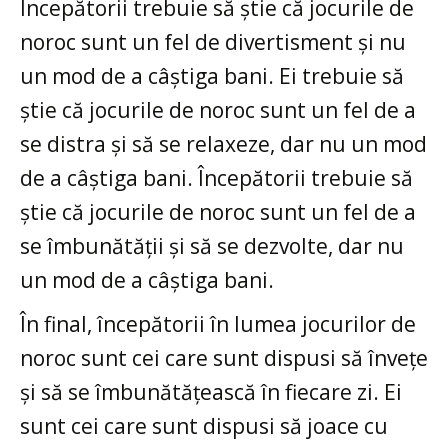
Începătorii trebuie să știe că jocurile de
noroc sunt un fel de divertisment și nu
un mod de a câștiga bani. Ei trebuie să
știe că jocurile de noroc sunt un fel de a
se distra și să se relaxeze, dar nu un mod
de a câștiga bani. Începătorii trebuie să
știe că jocurile de noroc sunt un fel de a
se îmbunătății și să se dezvolte, dar nu
un mod de a câștiga bani.
În final, începătorii în lumea jocurilor de
noroc sunt cei care sunt dispusi să învețe
și să se îmbunătățească în fiecare zi. Ei
sunt cei care sunt dispusi să joace cu