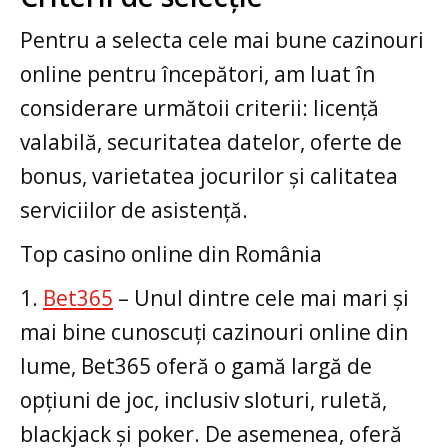
Pentru a selecta cele mai bune cazinouri
online pentru începători, am luat în
considerare următoii criterii: licență
valabilă, securitatea datelor, oferte de
bonus, varietatea jocurilor și calitatea
serviciilor de asistență.
Top casino online din România
1.
Bet365
– Unul dintre cele mai mari și
mai bine cunoscuți cazinouri online din
lume, Bet365 oferă o gamă largă de
opțiuni de joc, inclusiv sloturi, ruletă,
blackjack și poker. De asemenea, oferă