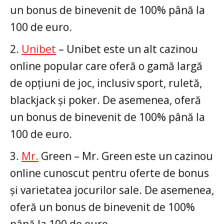
un bonus de binevenit de 100% până la
100 de euro.
2.
Unibet
– Unibet este un alt cazinou
online popular care oferă o gamă largă
de opțiuni de joc, inclusiv sport, ruletă,
blackjack și poker. De asemenea, oferă
un bonus de binevenit de 100% până la
100 de euro.
3.
Mr.
Green – Mr. Green este un cazinou
online cunoscut pentru oferte de bonus
și varietatea jocurilor sale. De asemenea,
oferă un bonus de binevenit de 100%