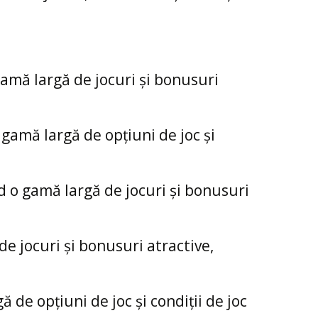
gamă largă de jocuri și bonusuri
 gamă largă de opțiuni de joc și
nd o gamă largă de jocuri și bonusuri
e jocuri și bonusuri atractive,
 de opțiuni de joc și condiții de joc