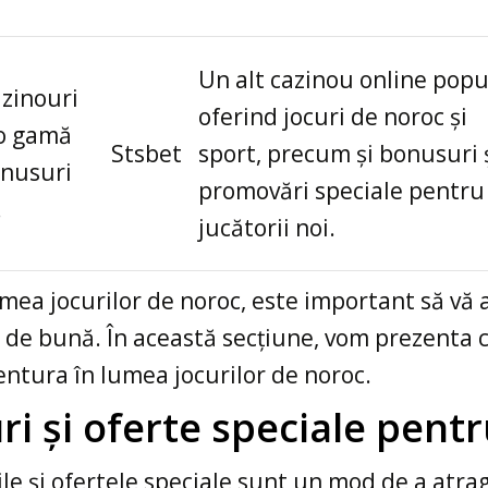
Un alt cazinou online popu
azinouri
oferind jocuri de noroc și
 o gamă
Stsbet
sport, precum și bonusuri 
onusuri
promovări speciale pentru
.
jucătorii noi.
umea jocurilor de noroc, este important să vă 
t de bună. În această secțiune, vom prezenta 
ventura în lumea jocurilor de noroc.
 și oferte speciale pentru
e și ofertele speciale sunt un mod de a atrage