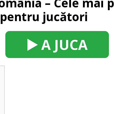
România – Cele mai 
 pentru jucători
▶️ A JUCA