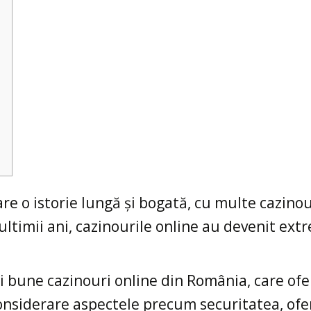
re o istorie lungă și bogată, cu multe cazinou
 ultimii ani, cazinourile online au devenit ex
i bune cazinouri online din România, care ofe
considerare aspectele precum securitatea, ofert