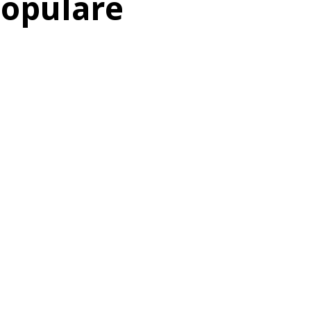
populare