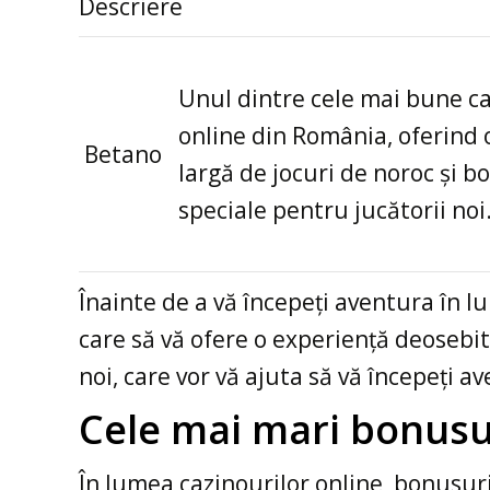
Descriere
Unul dintre cele mai bune c
online din România, oferind
Betano
largă de jocuri de noroc și b
speciale pentru jucătorii noi
Înainte de a vă începeți aventura în l
care să vă ofere o experiență deosebi
noi, care vor vă ajuta să vă începeți a
Cele mai mari bonusuri
În lumea cazinourilor online, bonusuril