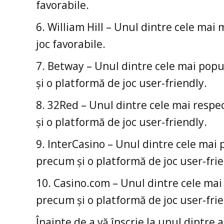
favorabile.
6. William Hill – Unul dintre cele mai 
joc favorabile.
7. Betway – Unul dintre cele mai popul
și o platformă de joc user-friendly.
8. 32Red – Unul dintre cele mai respec
și o platformă de joc user-friendly.
9. InterCasino – Unul dintre cele mai 
precum și o platformă de joc user-frie
10. Casino.com – Unul dintre cele mai 
precum și o platformă de joc user-frie
Înainte de a vă înscrie la unul dintre ac