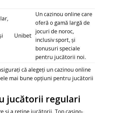
Un cazinou online care
lar,
oferă o gamă largă de
jocuri de noroc,
și
Unibet
inclusiv sport, și
bonusuri speciale
pentru jucătorii noi.
asigurați că alegeți un cazinou online
cele mai bune opțiuni pentru jucătorii
 jucătorii regulari
 și a reține jucătorii. Top casino-