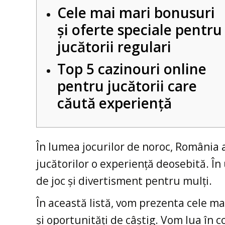
Cele mai mari bonusuri
și oferte speciale pentru
jucătorii regulari
Top 5 cazinouri online
pentru jucătorii care
căută experiență
În lumea jocurilor de noroc, România a
jucătorilor o experiență deosebită. În
de joc și divertisment pentru mulți.
În această listă, vom prezenta cele ma
și oportunități de câștig. Vom lua în 