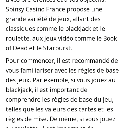
Spinsy Casino France propose une
grande variété de jeux, allant des
classiques comme le blackjack et le
roulette, aux jeux vidéo comme le Book
of Dead et le Starburst.
Pour commencer, il est recommandé de
vous familiariser avec les règles de base
des jeux. Par exemple, si vous jouez au
blackjack, il est important de
comprendre les règles de base du jeu,
telles que les valeurs des cartes et les
règles de mise. De même, si vous jouez