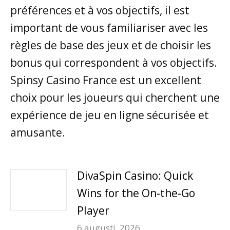
préférences et à vos objectifs, il est
important de vous familiariser avec les
règles de base des jeux et de choisir les
bonus qui correspondent à vos objectifs.
Spinsy Casino France est un excellent
choix pour les joueurs qui cherchent une
expérience de jeu en ligne sécurisée et
amusante.
DivaSpin Casino: Quick
Wins for the On-the-Go
Player
6 augusti, 2026