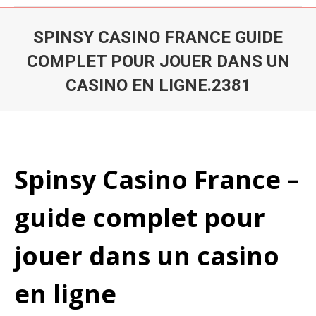
SPINSY CASINO FRANCE GUIDE
COMPLET POUR JOUER DANS UN
CASINO EN LIGNE.2381
Du är här:
Spinsy Casino France –
guide complet pour
jouer dans un casino
en ligne