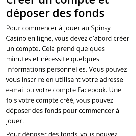
déposer des fonds
Pour commencer à jouer au Spinsy
Casino en ligne, vous devez d’abord créer
un compte. Cela prend quelques
minutes et nécessite quelques
informations personnelles. Vous pouvez
vous inscrire en utilisant votre adresse
e-mail ou votre compte Facebook. Une
fois votre compte créé, vous pouvez
déposer des fonds pour commencer à
jouer.
Pour déposer des fonds, vous pouvez