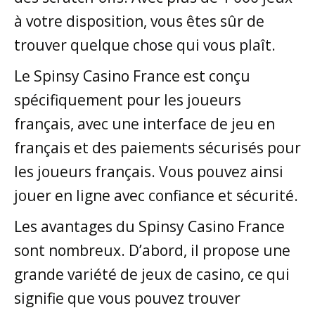
à votre disposition, vous êtes sûr de
trouver quelque chose qui vous plaît.
Le Spinsy Casino France est conçu
spécifiquement pour les joueurs
français, avec une interface de jeu en
français et des paiements sécurisés pour
les joueurs français. Vous pouvez ainsi
jouer en ligne avec confiance et sécurité.
Les avantages du Spinsy Casino France
sont nombreux. D’abord, il propose une
grande variété de jeux de casino, ce qui
signifie que vous pouvez trouver