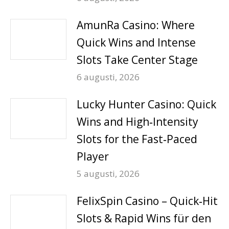
AmunRa Casino: Where
Quick Wins and Intense
Slots Take Center Stage
6 augusti, 2026
Lucky Hunter Casino: Quick
Wins and High‑Intensity
Slots for the Fast‑Paced
Player
5 augusti, 2026
FelixSpin Casino – Quick‑Hit
Slots & Rapid Wins für den