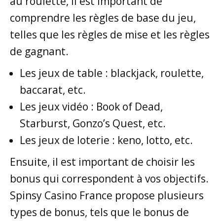
au roulette, il est important de
comprendre les règles de base du jeu,
telles que les règles de mise et les règles
de gagnant.
Les jeux de table : blackjack, roulette,
baccarat, etc.
Les jeux vidéo : Book of Dead,
Starburst, Gonzo’s Quest, etc.
Les jeux de loterie : keno, lotto, etc.
Ensuite, il est important de choisir les
bonus qui correspondent à vos objectifs.
Spinsy Casino France propose plusieurs
types de bonus, tels que le bonus de