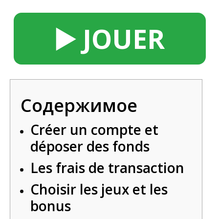
▶️ JOUER
Содержимое
Créer un compte et
déposer des fonds
Les frais de transaction
Choisir les jeux et les
bonus