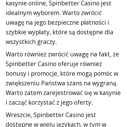
kasynie online, Spinbetter Casino jest
idealnym wyborem. Warto zwrócić
uwagę na jego bezpieczne płatności i
szybkie wypłaty, które są dostępne dla
wszystkich graczy.
Warto również zwrócić uwagę na fakt, że
Spinbetter Casino oferuje również
bonusy i promocje, które mogą pomóc w
zwiększeniu Państwa szans na wygraną.
Warto zatem zarejestrować się w kasynie
i zacząć korzystać z jego oferty.
Wreszcie, Spinbetter Casino jest
dostępne w wielu językach, w tym w