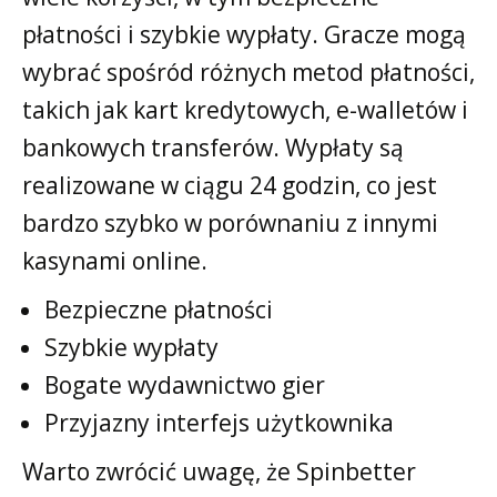
płatności i szybkie wypłaty. Gracze mogą
wybrać spośród różnych metod płatności,
takich jak kart kredytowych, e-walletów i
bankowych transferów. Wypłaty są
realizowane w ciągu 24 godzin, co jest
bardzo szybko w porównaniu z innymi
kasynami online.
Bezpieczne płatności
Szybkie wypłaty
Bogate wydawnictwo gier
Przyjazny interfejs użytkownika
Warto zwrócić uwagę, że Spinbetter