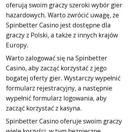
oferują swoim graczy szeroki wybór gier
hazardowych. Warto zwrócić uwagę, że
Spinbetter Casino jest dostępne dla
graczy z Polski, a także z innych krajów
Europy.
Warto zalogować się na Spinbetter
Casino, aby zacząć korzystać z jego
bogatej oferty gier. Wystarczy wypełnić
formularz rejestracyjny, a następnie
wypełnić formularz logowania, aby
zacząć korzystać z kasyna.
Spinbetter Casino oferuje swoim graczy
wiele korzyści, w tym bezpieczne